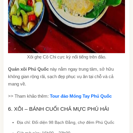
Xôi ghẹ Cô Chi cực kỳ nổi tiếng trên đảo.
Quán xôi Phú Quốc
này nằm ngay trung tâm, sở hữu
không gian rộng rãi, sạch đẹp phục vụ ăn tại chỗ và cả
mang về.
>> Tham khảo thêm:
Tour đảo Móng Tay Phú Quốc
6. XÔI – BÁNH CUỐI CHẢ MỰC PHÚ HẢI
Địa chỉ: Đối diện 98 Bạch Đằng, chợ đêm Phú Quốc
Giờ mở cửa: 16h00 – 23h00