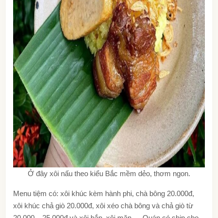
Ở đây xôi nấu theo kiểu Bắc mềm dẻo, thơm ngon.
Menu tiệm có: xôi khúc kèm hành phi, chà bông 20.000đ,
xôi khúc chả giò 20.000đ, xôi xéo chà bông và chả giò từ
20.000 – 25.000đ và xôi bắp, xôi mặn,… Quán có ship cho