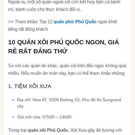
Ngoài ra, một số quán ngoài xôi còn kết hợp bán cả bánh
mì, bánh cuốn cho thực khách đổi vị.
>> Tham khảo: Top 12
quán phở Phú Quốc
ngon khét
tiếng rất đông khách
10 QUÁN XÔI PHÚ QUỐC NGON, GIÁ
RẺ RẤT ĐÁNG THỬ
So với các quán ăn khác, quán xôi trên đảo ngọc không quá
nhiều. Nếu muốn ăn món này, bạn có thể tham khảo những
1. TIỆM XÔI XƯA
Địa chỉ: New AT, S308 Đường S3, Khu đô thị Sungrand
city
Giờ mở cửa: 07h00 – 14h00
Trong top
quán xôi Phú Quốc
, Xôi Xưa gây ấn tượng với