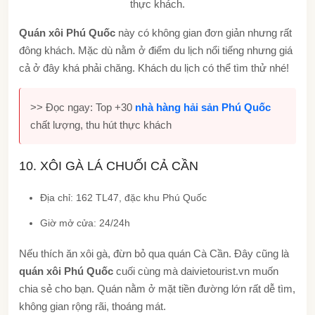
thực khách.
Quán xôi Phú Quốc
này có không gian đơn giản nhưng rất
đông khách. Mặc dù nằm ở điểm du lịch nổi tiếng nhưng giá
cả ở đây khá phải chăng. Khách du lịch có thể tìm thử nhé!
>> Đọc ngay: Top +30
nhà hàng hải sản Phú Quốc
chất lượng, thu hút thực khách
10. XÔI GÀ LÁ CHUỐI CẢ CẦN
Địa chỉ: 162 TL47, đặc khu Phú Quốc
Giờ mở cửa: 24/24h
Nếu thích ăn xôi gà, đừn bỏ qua quán Cà Cần. Đây cũng là
quán xôi Phú Quốc
cuối cùng mà daivietourist.vn muốn
chia sẻ cho bạn. Quán nằm ở mặt tiền đường lớn rất dễ tìm,
không gian rộng rãi, thoáng mát.