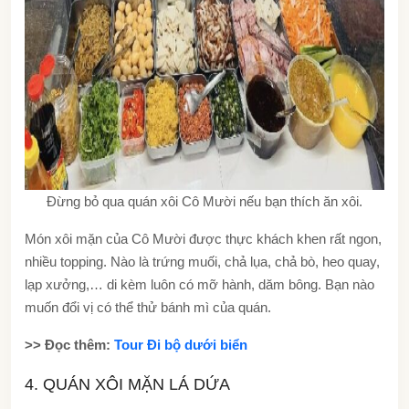
Đừng bỏ qua quán xôi Cô Mười nếu bạn thích ăn xôi.
Món xôi mặn của Cô Mười được thực khách khen rất ngon,
nhiều topping. Nào là trứng muối, chả lụa, chả bò, heo quay,
lạp xưởng,… di kèm luôn có mỡ hành, dăm bông. Bạn nào
muốn đổi vị có thể thử bánh mì của quán.
>> Đọc thêm:
Tour Đi bộ dưới biển
4. QUÁN XÔI MẶN LÁ DỨA