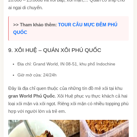
ai ngại di chuyển.
>> Tham khảo thêm:
TOUR CÂU MỰC ĐÊM PHÚ
QUỐC
9. XÔI HUỆ – QUÁN XÔI PHÚ QUỐC
Địa chỉ: Grand World, IN 08-51, khu phố Indochine
Giờ mở cửa: 24/24h
Đây là địa chỉ quen thuộc của những tín đồ mê xôi tại khu
gran World Phú Quốc
. Xôi Huệ phục vụ thực khách cả hai
loại xôi mặn và xôi ngọt. Riêng xôi mặn có nhiều topping phù
hợp với người lớn và trẻ em.