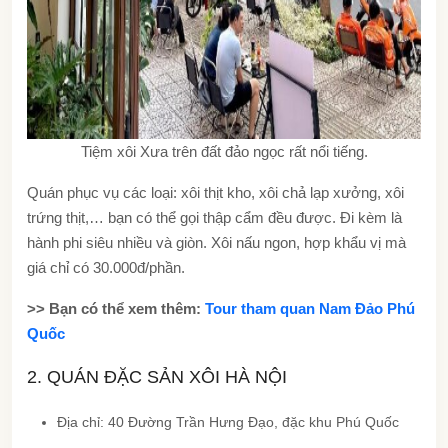
Tiệm xôi Xưa trên đất đảo ngọc rất nổi tiếng.
Quán phục vụ các loại: xôi thịt kho, xôi chả lạp xưởng, xôi
trứng thịt,… bạn có thể gọi thập cẩm đều được. Đi kèm là
hành phi siêu nhiều và giòn. Xôi nấu ngon, hợp khẩu vị mà
giá chỉ có 30.000đ/phần.
>> Bạn có thể xem thêm:
Tour tham quan Nam Đảo Phú
Quốc
2. QUÁN ĐẶC SẢN XÔI HÀ NỘI
Địa chỉ: 40 Đường Trần Hưng Đạo, đặc khu Phú Quốc