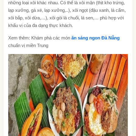
những loại xôi khác nhau. Có thể là xôi mặn (thịt kho trứng,
lạp xưởng, gà xé, lạp xưởng,..), xôi ngọt (đậu xanh, lá cẩm,
xôi bắp, xôi dừa,…), xôi gói lá chuối, lá sen,… phù hợp với
khẩu vị của đa dạng thực khách.
Xem thêm: Khám phá các món
ăn sáng ngon Đà Nẵng
chuẩn vị miền Trung