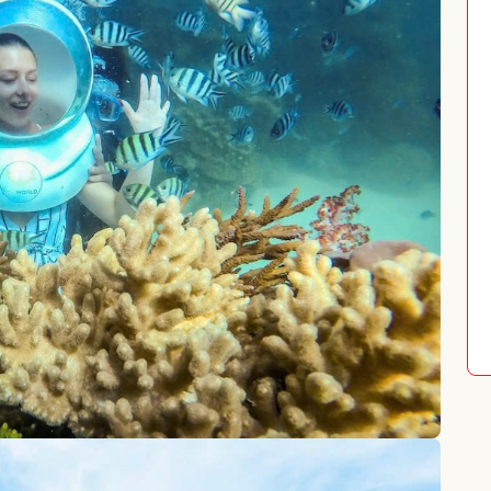
TOUR NAM ĐẢO PHÚ QUỐC
TOUR LẶN BIỂN NHA TRANG
TOUR CÂU MỰC ĐÊM PHÚ QUỐC
TOUR NAM ĐẢO PHÚ QUỐC
Q