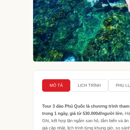
MÔ TẢ
LỊCH TRÌNH
PHỤ L
Tour 3 đảo Phú Quốc là chương trình tham
trong 1 ngày, giá từ 530.000đ/người lớn.
Hà
Ghì, kết hợp lặn ngắm san hô, tắm biển và ăn 
giá cập nhật, lịch trình từng khung giờ, so sán