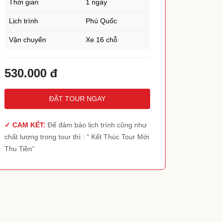
Thời gian
1 ngày
TOUR HÒN MÓNG TAY PHÚ QUỐC
TOUR THÁC YANG BAY NHA TRANG
Lịch trình
Phú Quốc
TOUR HÒN THƠM PHÚ QUỐC
Vận chuyển
Xe 16 chỗ
TOUR THAM QUAN GRAND WORLD PHÚ
UỐC
530.000
đ
ĐẶT TOUR NGAY
✓ CAM KẾT:
Để đảm bảo lịch trình cũng như
chất lượng trong tour thì : “ Kết Thúc Tour Mới
Thu Tiền”