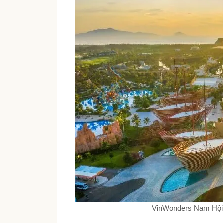
VinWonders Nam Hội A