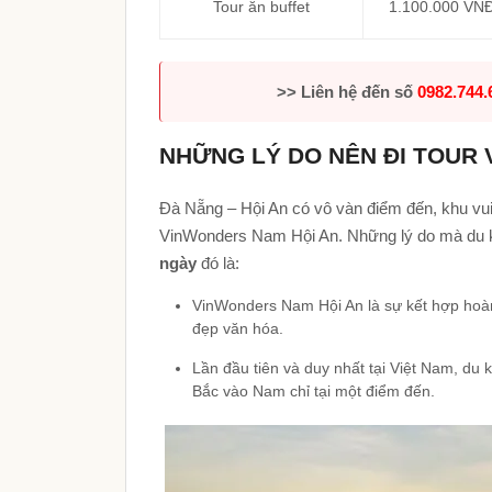
Tour ăn buffet
1.100.000 VN
>> Liên hệ đến số
0982.744.
NHỮNG LÝ DO NÊN ĐI TOUR 
Đà Nẵng – Hội An có vô vàn điểm đến, khu vui 
VinWonders Nam Hội An. Những lý do mà du k
ngày
đó là:
VinWonders Nam Hội An là sự kết hợp hoàn
đẹp văn hóa.
Lần đầu tiên và duy nhất tại Việt Nam, du
Bắc vào Nam chỉ tại một điểm đến.