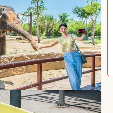
TOUR NAM ĐẢO PHÚ QUỐC
TOUR LẶN BIỂN NHA TRANG
TOUR CÂU MỰC ĐÊM PHÚ QUỐC
TOUR NAM ĐẢO PHÚ QUỐC
Q