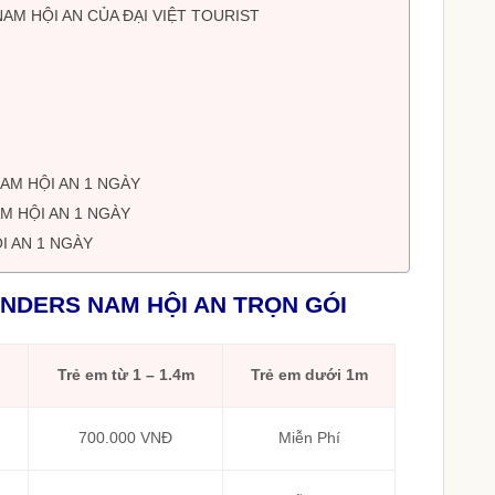
M HỘI AN CỦA ĐẠI VIỆT TOURIST
M HỘI AN 1 NGÀY
M HỘI AN 1 NGÀY
I AN 1 NGÀY
NDERS NAM HỘI AN TRỌN GÓI
Trẻ em từ 1 – 1.4m
Trẻ em dưới 1m
700.000 VNĐ
Miễn Phí