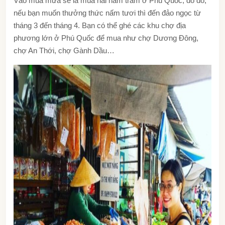
Vào mùa mưa sẽ là mùa hái nấm tràm ở Phú Quốc, do đó,
nếu bạn muốn thưởng thức nấm tươi thì đến đảo ngọc từ
tháng 3 đến tháng 4. Bạn có thể ghé các khu chợ địa
phương lớn ở Phú Quốc để mua như chợ Dương Đông,
chợ An Thới, chợ Gành Dầu…