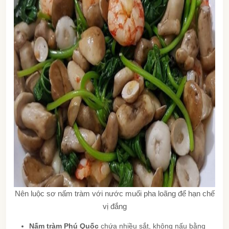
Nên luộc sơ nấm tràm với nước muối pha loãng để hạn chế
vị đắng
Nấm tràm Phú Quốc
chứa nhiều sắt, không nấu bằng