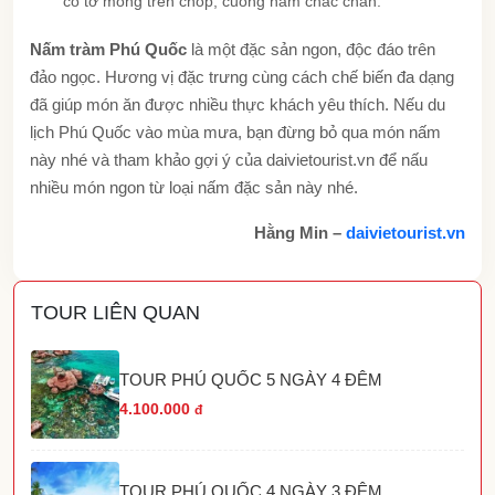
có tơ mỏng trên chóp, cuống nấm chắc chắn.
Nấm tràm Phú Quốc
là một đặc sản ngon, độc đáo trên
đảo ngọc. Hương vị đặc trưng cùng cách chế biến đa dạng
đã giúp món ăn được nhiều thực khách yêu thích. Nếu du
lịch Phú Quốc vào mùa mưa, bạn đừng bỏ qua món nấm
này nhé và tham khảo gợi ý của daivietourist.vn để nấu
nhiều món ngon từ loại nấm đặc sản này nhé.
Hằng Min –
daivietourist.vn
TOUR LIÊN QUAN
TOUR PHÚ QUỐC 5 NGÀY 4 ĐÊM
4.100.000
đ
TOUR PHÚ QUỐC 4 NGÀY 3 ĐÊM