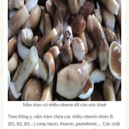
Nấm tràm có nhiều vitamin tốt cho sức khoẻ
Theo Đông y, nấm tràm chứa các nhiều vitamin nhóm B
(B1, B2, B3…) cùng niacin, thiamin, pantothenic… Các chất