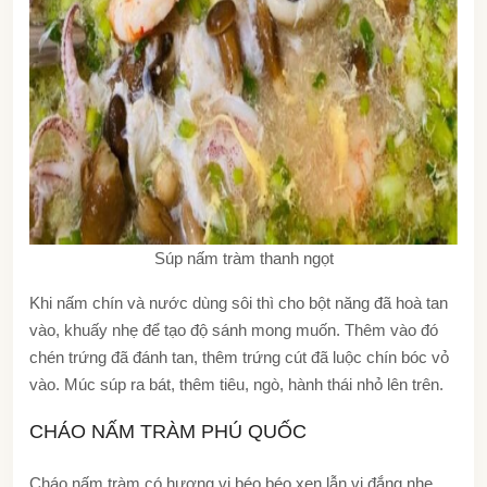
Súp nấm tràm thanh ngọt
Khi nấm chín và nước dùng sôi thì cho bột năng đã hoà tan
vào, khuấy nhẹ để tạo độ sánh mong muốn. Thêm vào đó
chén trứng đã đánh tan, thêm trứng cút đã luộc chín bóc vỏ
vào. Múc súp ra bát, thêm tiêu, ngò, hành thái nhỏ lên trên.
CHÁO NẤM TRÀM PHÚ QUỐC
Cháo nấm tràm có hương vị béo béo xen lẫn vị đắng nhẹ.