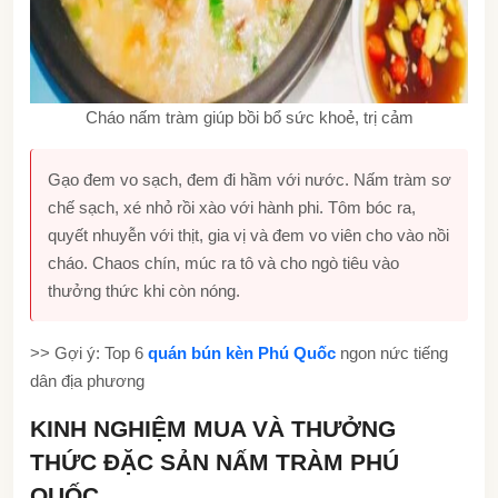
Cháo nấm tràm giúp bồi bổ sức khoẻ, trị cảm
Gạo đem vo sạch, đem đi hầm với nước. Nấm tràm sơ
chế sạch, xé nhỏ rồi xào với hành phi. Tôm bóc ra,
quyết nhuyễn với thịt, gia vị và đem vo viên cho vào nồi
cháo. Chaos chín, múc ra tô và cho ngò tiêu vào
thưởng thức khi còn nóng.
>> Gợi ý: Top 6
quán bún kèn Phú Quốc
ngon nức tiếng
dân địa phương
KINH NGHIỆM MUA VÀ THƯỞNG
THỨC ĐẶC SẢN NẤM TRÀM PHÚ
QUỐC