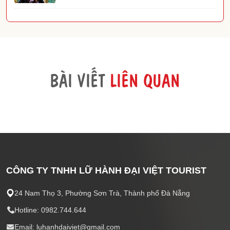
BÀI VIẾT
LIÊN QUAN
CÔNG TY TNHH LỮ HÀNH ĐẠI VIỆT TOURIST
24 Nam Thọ 3, Phường Sơn Trà, Thành phố Đà Nẵng
Hotline: 0982.744.644
Email: luhanhdaiviet@gmail.com