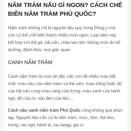
NẤM TRÀM NẤU GÌ NGON? CÁCH CHẾ
BIẾN NẤM TRÀM PHÚ QUỐC?
Nấm tràm không chỉ là nguyên liệu quý trong Đông y mà
còn có thể chế biến thành nhiều món ngon. Loại nấm này
kết hợp với thịt gà, hải sản, cháo tạo nên những món ăn bổ
dưỡng, đánh thức mọi giác quan.
CANH NẤM TRÀM
Canh nấm tràm là món ăn đặc sắc với rất nhiều màu bắt
mắt: màu nâu của nấm tràm và thịt viên, màu trắng hoặc đỏ
của hải sản cùng màu vàng của trứng, màu xanh của hành
ngò, đỏ của ớt, nâu đen của tiêu…
Cách nấu canh nấm tràm Phú Quốc
cũng không quá phức
tạp. Nguyên liệu cần có là nấm tràm, mực, tôm, thịt heo,
trứng, rau ngò, hành lá, rau langg, gia vị.