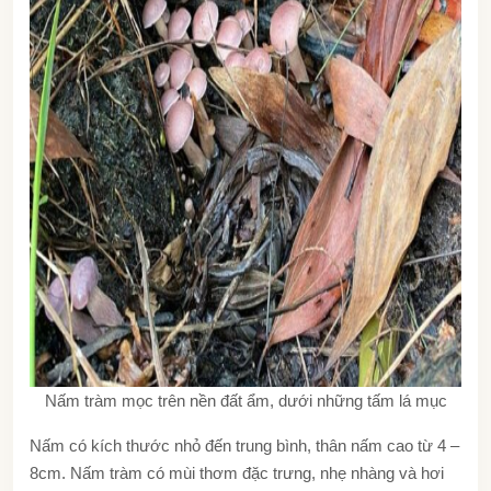
Nấm tràm mọc trên nền đất ẩm, dưới những tấm lá mục
Nấm có kích thước nhỏ đến trung bình, thân nấm cao từ 4 –
8cm. Nấm tràm có mùi thơm đặc trưng, nhẹ nhàng và hơi