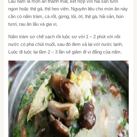
Lẩu nấm là món ăn thanh mát, kết hợp với hải sản tươi
ngon hoặc thịt gà, thịt heo viên. Nguyên liệu cho món ăn này
cần có nấm tràm, cà rốt, gừng, tỏi, ớt, thịt gà, hải sản, bún
tươi, rau ăn lẩu và gia vị.
Nấm tràm sơ chế sạch rồi luộc sơ với 1 – 2 phút với nồi
nước có pha chút muối, sau đó đem xả lại với nước lạnh.
Luộc đi luộc lại tầm 2 – 3 lần sẽ giảm đi vị đắng của nấm.