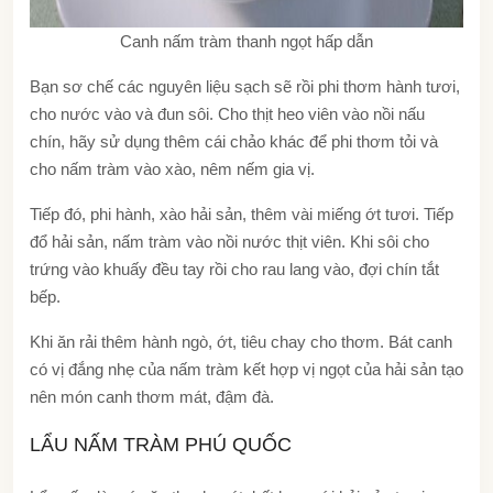
Canh nấm tràm thanh ngọt hấp dẫn
Bạn sơ chế các nguyên liệu sạch sẽ rồi phi thơm hành tươi,
cho nước vào và đun sôi. Cho thịt heo viên vào nồi nấu
chín, hãy sử dụng thêm cái chảo khác để phi thơm tỏi và
cho nấm tràm vào xào, nêm nếm gia vị.
Tiếp đó, phi hành, xào hải sản, thêm vài miếng ớt tươi. Tiếp
đổ hải sản, nấm tràm vào nồi nước thịt viên. Khi sôi cho
trứng vào khuấy đều tay rồi cho rau lang vào, đợi chín tắt
bếp.
Khi ăn rải thêm hành ngò, ớt, tiêu chay cho thơm. Bát canh
có vị đắng nhẹ của nấm tràm kết hợp vị ngọt của hải sản tạo
nên món canh thơm mát, đậm đà.
LẨU NẤM TRÀM PHÚ QUỐC