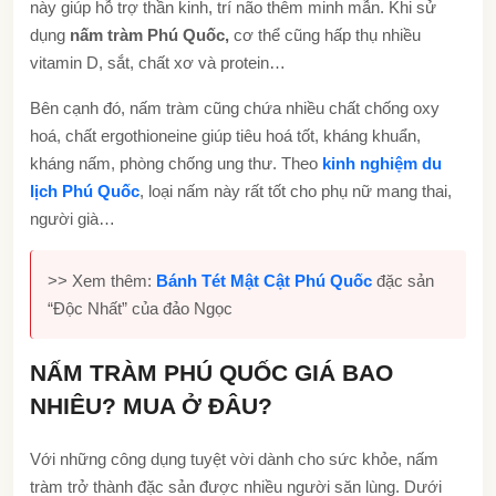
này giúp hỗ trợ thần kinh, trí não thêm minh mẫn. Khi sử
dụng
nấm tràm Phú Quốc,
cơ thể cũng hấp thụ nhiều
vitamin D, sắt, chất xơ và protein…
Bên cạnh đó, nấm tràm cũng chứa nhiều chất chống oxy
hoá, chất ergothioneine giúp tiêu hoá tốt, kháng khuẩn,
kháng nấm, phòng chống ung thư. Theo
kinh nghiệm du
lịch Phú Quốc
, loại nấm này rất tốt cho phụ nữ mang thai,
người già…
>> Xem thêm:
Bánh Tét Mật Cật Phú Quốc
đặc sản
“Độc Nhất” của đảo Ngọc
NẤM TRÀM PHÚ QUỐC GIÁ BAO
NHIÊU? MUA Ở ĐÂU?
Với những công dụng tuyệt vời dành cho sức khỏe, nấm
tràm trở thành đặc sản được nhiều người săn lùng. Dưới