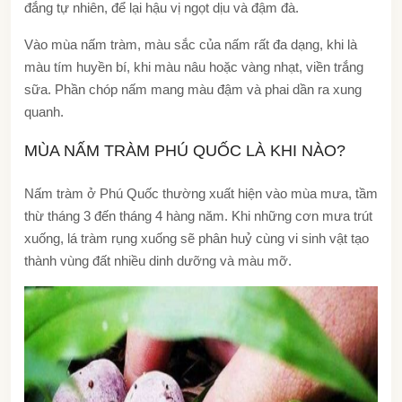
đắng tự nhiên, để lại hậu vị ngọt dịu và đậm đà.
Vào mùa nấm tràm, màu sắc của nấm rất đa dạng, khi là
màu tím huyền bí, khi màu nâu hoặc vàng nhạt, viền trắng
sữa. Phần chóp nấm mang màu đậm và phai dần ra xung
quanh.
MÙA NẤM TRÀM PHÚ QUỐC LÀ KHI NÀO?
Nấm tràm ở Phú Quốc thường xuất hiện vào mùa mưa, tầm
thừ tháng 3 đến tháng 4 hàng năm. Khi những cơn mưa trút
xuống, lá tràm rụng xuống sẽ phân huỷ cùng vi sinh vật tạo
thành vùng đất nhiều dinh dưỡng và màu mỡ.