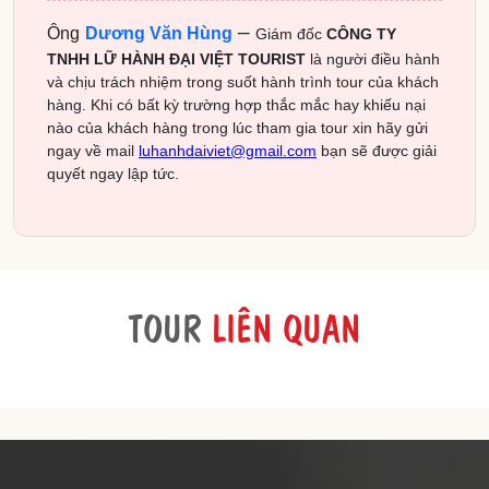
–
Ông
Dương Văn Hùng
Giám đốc
CÔNG TY
TNHH LỮ HÀNH ĐẠI VIỆT TOURIST
là người điều hành
và chịu trách nhiệm trong suốt hành trình tour của khách
hàng. Khi có bất kỳ trường hợp thắc mắc hay khiếu nại
nào của khách hàng trong lúc tham gia tour xin hãy gửi
ngay về mail
luhanhdaiviet@gmail.com
bạn sẽ được giải
quyết ngay lập tức.
TOUR
LIÊN QUAN