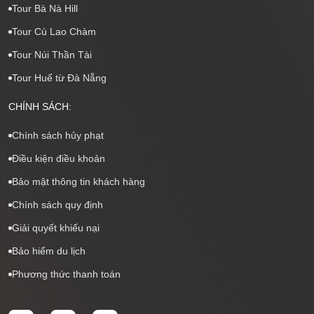
Tour Bà Nà Hill
Tour Cù Lao Chàm
Tour Núi Thần Tài
Tour Huế từ Đà Nẵng
CHÍNH SÁCH:
Chính sách hủy phạt
Điều kiện điều khoản
Bảo mật thông tin khách hàng
Chính sách quy định
Giải quyết khiếu nại
Bảo hiểm du lịch
Phương thức thanh toán