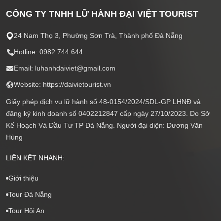
CÔNG TY TNHH LỮ HÀNH ĐẠI VIỆT TOURIST
24 Nam Thọ 3, Phường Sơn Trà, Thành phố Đà Nẵng
Hotline: 0982.744.644
Email: luhanhdaiviet@gmail.com
Website: https://daivietourist.vn
Giấy phép dịch vụ lữ hành số 48-0154/2024/SDL-GP LHNĐ và
đăng ký kinh doanh số 0402212847 cấp ngày 27/10/2023. Do Sở
Kế Hoạch Và Đầu Tư TP Đà Nẵng. Người đại diện: Dương Văn
Hùng
LIÊN KẾT NHANH:
Giới thiệu
Tour Đà Nẵng
Tour Hội An