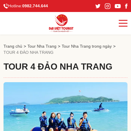
Hotline:
0982.744.644
Trang chủ
>
Tour Nha Trang
>
Tour Nha Trang trong ngày
>
TOUR 4 ĐẢO NHA TRANG
TOUR 4 ĐẢO NHA TRANG