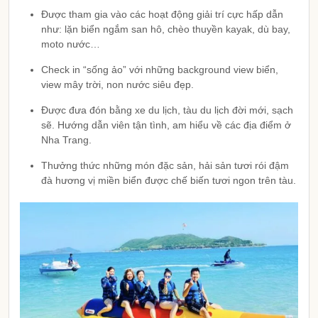
Được tham gia vào các hoạt động giải trí cực hấp dẫn
như: lặn biển ngắm san hô, chèo thuyền kayak, dù bay,
moto nước…
Check in “sống ảo” với những background view biển,
view mây trời, non nước siêu đẹp.
Được đưa đón bằng xe du lịch, tàu du lịch đời mới, sạch
sẽ. Hướng dẫn viên tận tình, am hiểu về các địa điểm ở
Nha Trang.
Thưởng thức những món đặc sản, hải sản tươi rói đậm
đà hương vị miền biển được chế biến tươi ngon trên tàu.