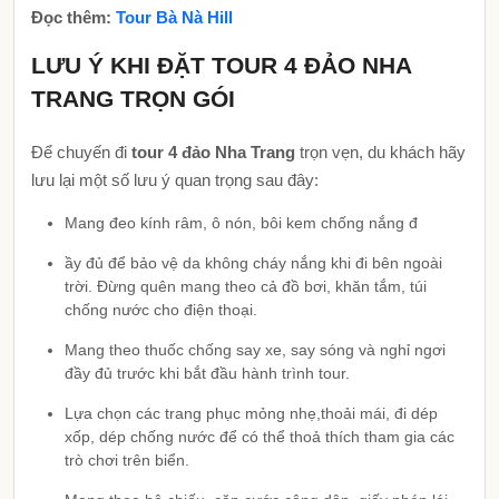
Đọc thêm:
Tour Bà Nà Hill
LƯU Ý KHI ĐẶT TOUR 4 ĐẢO NHA
TRANG TRỌN GÓI
Để chuyến đi
tour 4 đảo Nha Trang
trọn vẹn, du khách hãy
lưu lại một số lưu ý quan trọng sau đây:
Mang đeo kính râm, ô nón, bôi kem chống nắng đ
ầy đủ để bảo vệ da không cháy nắng khi đi bên ngoài
trời. Đừng quên mang theo cả đồ bơi, khăn tắm, túi
chống nước cho điện thoại.
Mang theo thuốc chống say xe, say sóng và nghỉ ngơi
đầy đủ trước khi bắt đầu hành trình tour.
Lựa chọn các trang phục mỏng nhẹ,thoải mái, đi dép
xốp, dép chống nước để có thể thoả thích tham gia các
trò chơi trên biển.