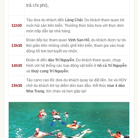
trả chi phí),
Tàu đưa du khách đến
Làng Chài
. Du khách tham quan bè
11h30
nuôi hải sản trên biển. Thưởng thức bữa trưa với thực đơn
món hấp dẫn tại nhà hàng.
Đoàn tiếp tục tham quan
Vịnh San Hô
, du khách được tự do
13h30
thử giãn trên những chiếc ghế trên biển, tham gia vào hoạt
động hồ bơi bọt tuyết vui nhộn.
Đoàn đi đến
đảo Trí Nguyễn.
Du khách tham quan, chụp
14h30
hình với hệ thống các loại động vật biển ở
hồ cá Trí Nguyễn
và
thuỷ cung Trí Nguyễn
.
Tàu cano cao tốc đưa du khách quay lại đất liền. Xe và HDV
15h30
chở du khách trở lại điểm đón ban đầu. Kết thúc
tour 4 đảo
Nha Trang.
Xin chào và hẹn gặp lại!