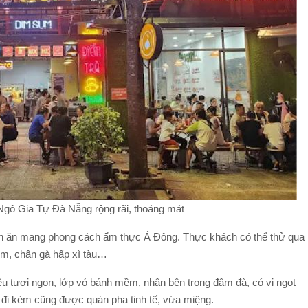
ô Gia Tự Đà Nẵng rộng rãi, thoáng mát
n ăn mang phong cách ẩm thực Á Đông. Thực khách có thể thử qua
ôm, chân gà hấp xì tàu…
u tươi ngon, lớp vỏ bánh mềm, nhân bên trong đậm đà, có vị ngọt
 đi kèm cũng được quán pha tinh tế, vừa miệng.