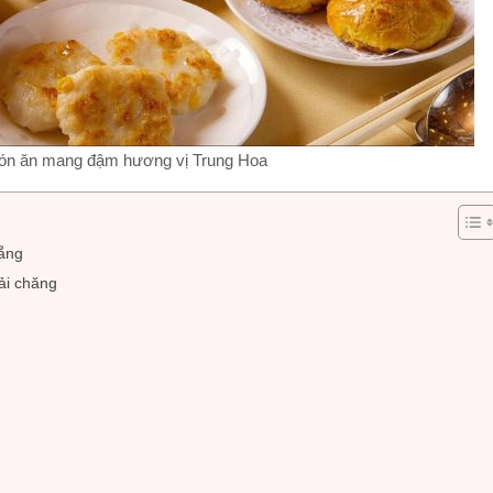
n ăn mang đậm hương vị Trung Hoa
ẵng
ải chăng