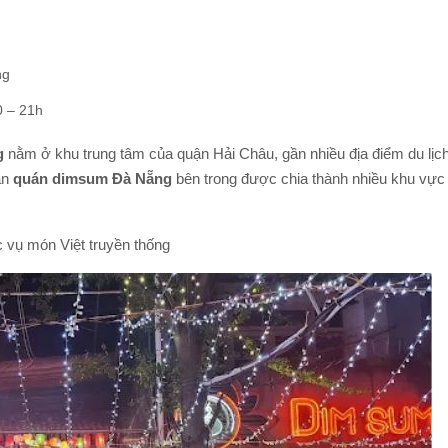
ng
0 – 21h
g
nằm ở khu trung tâm của quận Hải Châu, gần nhiều địa điểm du lịc
an
quán dimsum Đà Nẵng
bên trong được chia thành nhiều khu vực
 vụ món Việt truyền thống