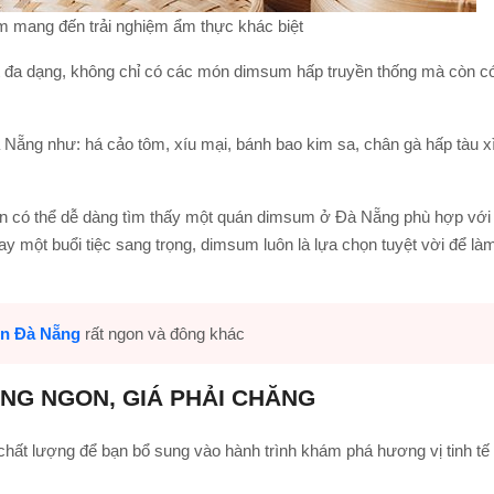
 mang đến trải nghiệm ẩm thực khác biệt
t đa dạng, không chỉ có các món dimsum hấp truyền thống mà còn c
ẵng như: há cảo tôm, xíu mại, bánh bao kim sa, chân gà hấp tàu xì
ạn có thể dễ dàng tìm thấy một quán dimsum ở Đà Nẵng phù hợp với
y một buổi tiệc sang trọng, dimsum luôn là lựa chọn tuyệt vời để là
en Đà Nẵng
rất ngon và đông khác
NG NGON, GIÁ PHẢI CHĂNG
chất lượng để bạn bổ sung vào hành trình khám phá hương vị tinh tế