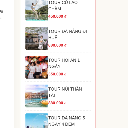
TOUR CÙ LAO
TOUR HANG RÁI VĨNH HY NHA TRANG
CHÀM
TOUR HÒN MÓNG TAY PHÚ QUỐC
ng
TOUR THÁC YANG BAY NHA TRANG
450.000
đ
a
TOUR HÒN THƠM PHÚ QUỐC
TOUR THAM QUAN GRAND WORLD PHÚ
TOUR ĐÀ NẴNG ĐI
UỐC
HUẾ
690.000
đ
TOUR HỘI AN 1
NGÀY
350.000
đ
TOUR NÚI THẦN
TÀI
880.000
đ
TOUR ĐÀ NẴNG 5
NGÀY 4 ĐÊM