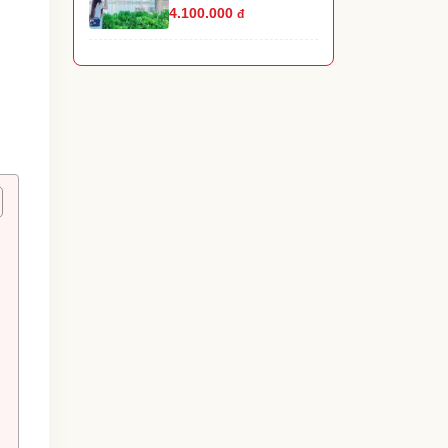
4.100.000
đ