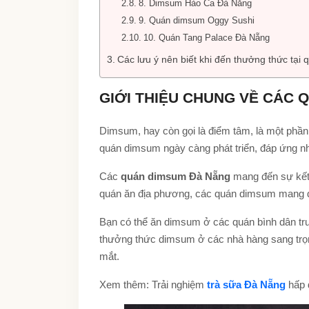
8. Dimsum Hào Ca Đà Nẵng
9. Quán dimsum Oggy Sushi
10. Quán Tang Palace Đà Nẵng
Các lưu ý nên biết khi đến thưởng thức tạ
GIỚI THIỆU CHUNG VỀ CÁC 
Dimsum, hay còn gọi là điểm tâm, là một phầ
quán dimsum ngày càng phát triển, đáp ứng n
Các
quán dimsum Đà Nẵng
mang đến sự kết 
quán ăn địa phương, các quán dimsum mang đế
Bạn có thể ăn dimsum ở các quán bình dân tr
thưởng thức dimsum ở các nhà hàng sang trọng
mắt.
Xem thêm: Trải nghiệm
trà sữa Đà Nẵng
hấp d