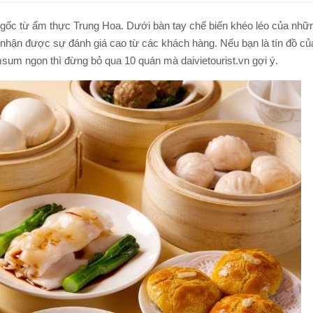
TOUR ĐI BỘ DƯỚI BIỂN NHA TRANG
TOUR NAM ĐẢO PHÚ QUỐC
ốc từ ẩm thực Trung Hoa. Dưới bàn tay chế biến khéo léo của nhữ
TOUR LẶN BIỂN NHA TRANG
 nhận được sự đánh giá cao từ các khách hàng. Nếu bạn là tín đồ củ
TOUR CÂU MỰC ĐÊM PHÚ QUỐC
sum ngon thì đừng bỏ qua 10 quán mà daivietourist.vn gợi ý.
TOUR NAM ĐẢO PHÚ QUỐC
Q