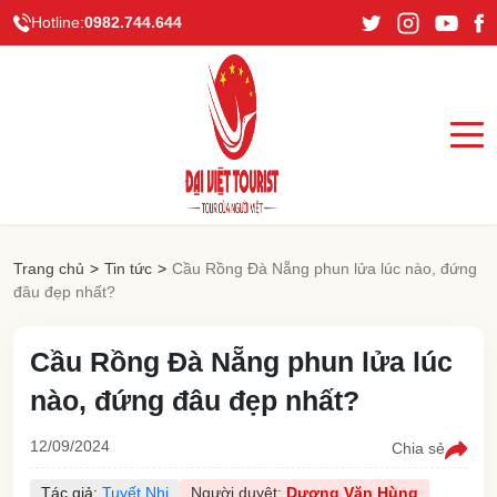
Hotline:
0982.744.644
Trang chủ
>
Tin tức
>
Cầu Rồng Đà Nẵng phun lửa lúc nào, đứng
đâu đẹp nhất?
Cầu Rồng Đà Nẵng phun lửa lúc
nào, đứng đâu đẹp nhất?
12/09/2024
Chia sẻ
Tác giả:
Tuyết Nhi
Người duyệt:
Dương Văn Hùng