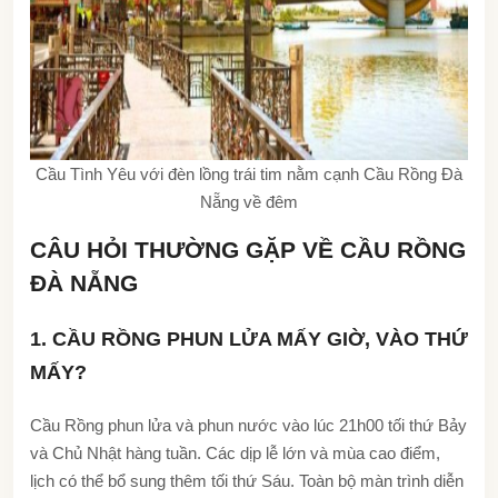
Cầu Tình Yêu với đèn lồng trái tim nằm cạnh Cầu Rồng Đà
Nẵng về đêm
CÂU HỎI THƯỜNG GẶP VỀ CẦU RỒNG
ĐÀ NẴNG
1. CẦU RỒNG PHUN LỬA MẤY GIỜ, VÀO THỨ
MẤY?
Cầu Rồng phun lửa và phun nước vào lúc 21h00 tối thứ Bảy
và Chủ Nhật hàng tuần. Các dịp lễ lớn và mùa cao điểm,
lịch có thể bổ sung thêm tối thứ Sáu. Toàn bộ màn trình diễn