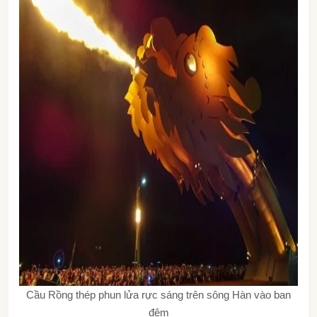
Cầu Rồng thép phun lửa rực sáng trên sông Hàn vào ban
đêm