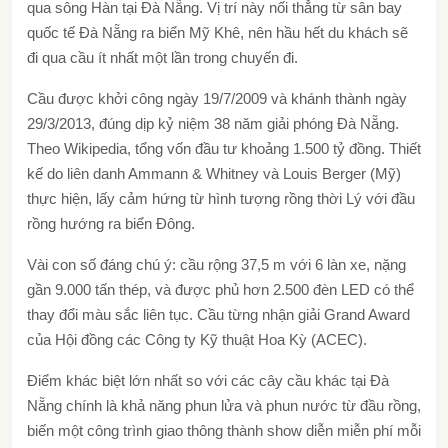
qua sông Hàn tại Đà Nẵng. Vị trí này nối thẳng từ sân bay
quốc tế Đà Nẵng ra biển Mỹ Khê, nên hầu hết du khách sẽ
đi qua cầu ít nhất một lần trong chuyến đi.
Cầu được khởi công ngày 19/7/2009 và khánh thành ngày
29/3/2013, đúng dịp kỷ niệm 38 năm giải phóng Đà Nẵng.
Theo Wikipedia, tổng vốn đầu tư khoảng 1.500 tỷ đồng. Thiết
kế do liên danh Ammann & Whitney và Louis Berger (Mỹ)
thực hiện, lấy cảm hứng từ hình tượng rồng thời Lý với đầu
rồng hướng ra biển Đông.
Vài con số đáng chú ý: cầu rộng 37,5 m với 6 làn xe, nặng
gần 9.000 tấn thép, và được phủ hơn 2.500 đèn LED có thể
thay đổi màu sắc liên tục. Cầu từng nhận giải Grand Award
của Hội đồng các Công ty Kỹ thuật Hoa Kỳ (ACEC).
Điểm khác biệt lớn nhất so với các cây cầu khác tại Đà
Nẵng chính là khả năng phun lửa và phun nước từ đầu rồng,
biến một công trình giao thông thành show diễn miễn phí mỗi