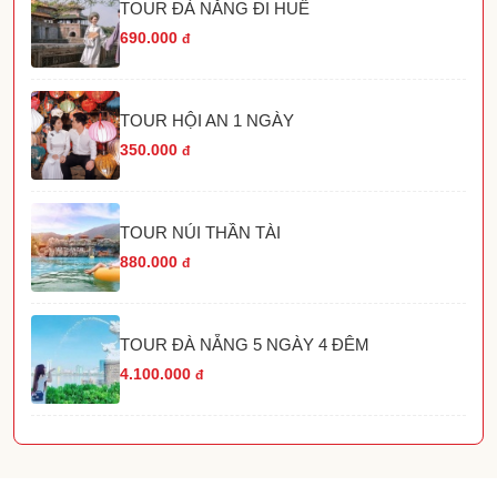
TOUR ĐÀ NẴNG ĐI HUẾ
690.000
đ
TOUR HỘI AN 1 NGÀY
350.000
đ
TOUR NÚI THẦN TÀI
880.000
đ
TOUR ĐÀ NẴNG 5 NGÀY 4 ĐÊM
4.100.000
đ