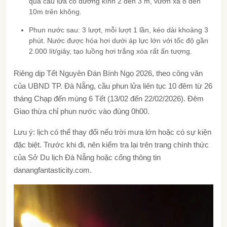
quả cầu lửa có đường kính 2 đến 3 m, vươn xa 8 đến
10m trên không.
Phun nước sau: 3 lượt, mỗi lượt 1 lần, kéo dài khoảng 3
phút. Nước được hóa hơi dưới áp lực lớn với tốc độ gần
2.000 lít/giây, tạo luồng hơi trắng xóa rất ấn tượng.
Riêng dịp Tết Nguyên Đán Bính Ngọ 2026, theo công văn
của UBND TP. Đà Nẵng, cầu phun lửa liên tục 10 đêm từ 26
tháng Chạp đến mùng 6 Tết (13/02 đến 22/02/2026). Đêm
Giao thừa chỉ phun nước vào đúng 0h00.
Lưu ý: lịch có thể thay đổi nếu trời mưa lớn hoặc có sự kiện
đặc biệt. Trước khi đi, nên kiểm tra lại trên trang chính thức
của Sở Du lịch Đà Nẵng hoặc cổng thông tin
danangfantasticity.com.