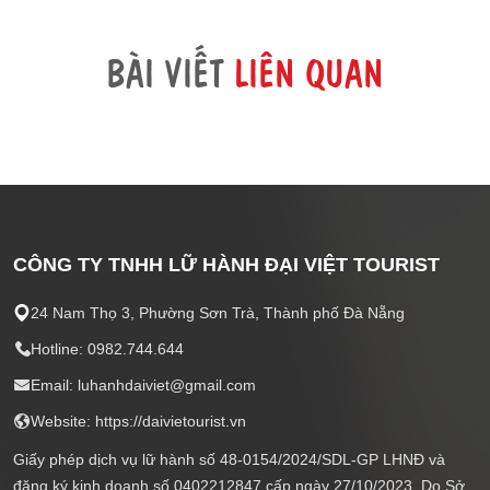
BÀI VIẾT
LIÊN QUAN
CÔNG TY TNHH LỮ HÀNH ĐẠI VIỆT TOURIST
24 Nam Thọ 3, Phường Sơn Trà, Thành phố Đà Nẵng
Hotline: 0982.744.644
Email: luhanhdaiviet@gmail.com
Website: https://daivietourist.vn
Giấy phép dịch vụ lữ hành số 48-0154/2024/SDL-GP LHNĐ và
đăng ký kinh doanh số 0402212847 cấp ngày 27/10/2023. Do Sở