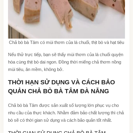
Chả bò bà Tâm có mùi thơm của lá chuối, thịt bò và hạt tiêu
Nếu thử trực tiếp, bạn sẽ thấy mùi thơm của lá chuối quyện
hòa cùng thịt bò dai ngon. Đồng thời miếng chả thơm nồng
mùi tiêu, ăn mềm, không bở.
THỜI HẠN SỬ DỤNG VÀ CÁCH BẢO
QUẢN CHẢ BÒ BÀ TÂM ĐÀ NẴNG
Chả bò bà Tâm được sản xuất số lượng lớn phục vụ cho
nhu cầu của thực khách. Nhằm đảm bảo chất lượng thì chả
bò sẽ có thời gian sử dụng và cách bảo quản tốt nhất.
THỜI GIAN SỬ DỤNG CHẢ BÒ BÀ TÂM