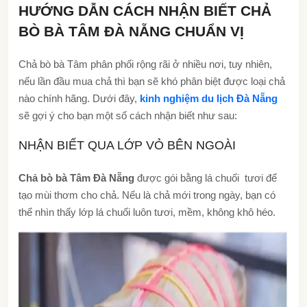
HƯỚNG DẪN CÁCH NHẬN BIẾT CHẢ
BÒ BÀ TÂM ĐÀ NẴNG CHUẨN VỊ
Chả bò bà Tâm phân phối rộng rãi ở nhiều nơi, tuy nhiên,
nếu lần đầu mua chả thì bạn sẽ khó phân biệt được loại chả
nào chính hãng. Dưới đây,
kinh nghiệm du lịch Đà Nẵng
sẽ gợi ý cho bạn một số cách nhận biết như sau:
NHẬN BIẾT QUA LỚP VỎ BÊN NGOÀI
Chả bò bà Tâm Đà Nẵng
được gói bằng lá chuối tươi để
tạo mùi thơm cho chả. Nếu là chả mới trong ngày, bạn có
thể nhìn thấy lớp lá chuối luôn tươi, mềm, không khô héo.