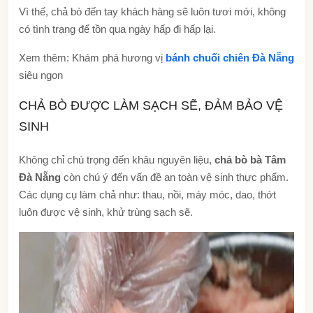
Vì thế, chả bò đến tay khách hàng sẽ luôn tươi mới, không
có tình trạng để tồn qua ngày hấp đi hấp lại.
Xem thêm: Khám phá hương vị
bánh chuối chiên Đà Nẵng
siêu ngon
CHẢ BÒ ĐƯỢC LÀM SẠCH SẼ, ĐẢM BẢO VỆ
SINH
Không chỉ chú trọng đến khâu nguyên liệu,
chả bò bà Tâm
Đà Nẵng
còn chú ý đến vấn đề an toàn vệ sinh thực phẩm.
Các dụng cụ làm chả như: thau, nồi, máy móc, dao, thớt
luôn được vệ sinh, khử trùng sạch sẽ.