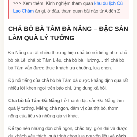
>>> Xem thêm: Kinh nghiệm tham quan
khu du lịch Cù
Lao Chàm
ăn gì, ở đâu, tham quan bãi nào từ A đến Z
CHẢ BÒ BÀ TÂM ĐÀ NẴNG – ĐẶC SẢN
LÀM QUÀ LÝ TƯỞNG
Đà Nẵng có rất nhiều thương hiệu chả bò nổi tiếng như: chả
bò bà Lễ, chả bò Tâm Liễu, chả bò bà Hường… thì chả bò
bà Tâm vẫn được thực khách ưa chuộng, lựa chọn.
Độ nổi tiếng của chả bò bà Tâm đã được khẳng định qua rất
nhiều lời khen ngợi trên báo chí, ứng dụng xã hội.
Chả bò bà Tâm Đà Nẵng
trở thành đặc sản Đà Nẵng làm
quà lý tưởng. Miếng chả ngon, đậm vị của thịt bò, thơm
nồng của tiêu và những gia vị khác.
Để tạo nên những đòn chả ngon, chắc tay, giòn dai và được
du khách yêu thích, quá trình chọn lựa nguyên liệu và
cách