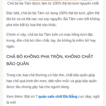
Chả bò bà Tâm được làm từ 100% thịt bò tươi nguyên chất
Đặc biệt, chả bò bà Tâm sử dụng 100% thịt bò tươi, gồm thịt
đùi bò và và thịt nạc vai xay nguyễn. Bà Tâm cam kết không
pha trộn bất kỳ loại thịt nào khác.
Chính vì vậy, chả bò bà Tâm luôn có màu hồng tươi đặc
trưng, đòn chả bò cầm chắc tay, ăn không bị mềm bở hay
ngán.
CHẢ BÒ KHÔNG PHA TRỘN, KHÔNG CHẤT
BẢO QUẢN
Trong các loại chả thường có hàn the, chất bảo quản giúp
hạn chế quá trình lên men, diệt nấm mốc và giúp bảo quản
được lâu nhưng gây hại cho người dùng.
Xem thêm: Bật mí 7
quán cafe chill Đà Nẵng
cực đẹp, ngồi
là mê!