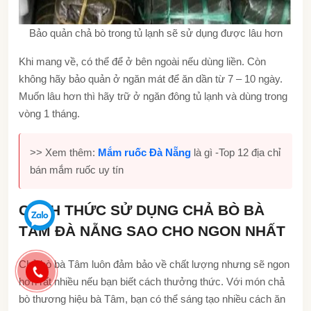
Bảo quản chả bò trong tủ lạnh sẽ sử dụng được lâu hơn
Khi mang về, có thể để ở bên ngoài nếu dùng liền. Còn
không hãy bảo quản ở ngăn mát để ăn dần từ 7 – 10 ngày.
Muốn lâu hơn thì hãy trữ ở ngăn đông tủ lạnh và dùng trong
vòng 1 tháng.
>> Xem thêm:
Mắm ruốc Đà Nẵng
là gì -Top 12 địa chỉ
bán mắm ruốc uy tín
CÁCH THỨC SỬ DỤNG CHẢ BÒ BÀ
TÂM ĐÀ NẴNG SAO CHO NGON NHẤT
Chả bò bà Tâm luôn đảm bảo về chất lượng nhưng sẽ ngon
hơn rất nhiều nếu bạn biết cách thưởng thức. Với món chả
bò thương hiệu bà Tâm, bạn có thể sáng tạo nhiều cách ăn