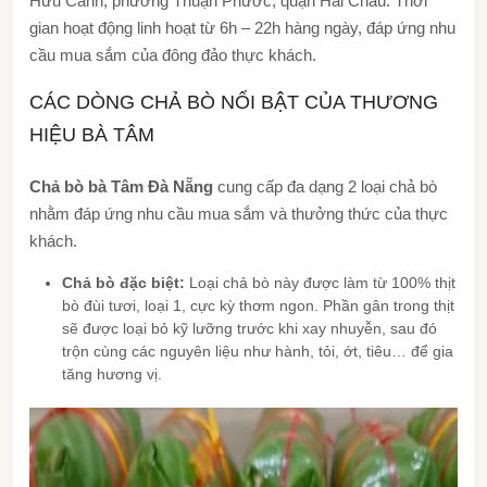
Hữu Cảnh, phường Thuận Phước, quận Hải Châu. Thời
gian hoạt động linh hoạt từ 6h – 22h hàng ngày, đáp ứng nhu
cầu mua sắm của đông đảo thực khách.
CÁC DÒNG CHẢ BÒ NỔI BẬT CỦA THƯƠNG
HIỆU BÀ TÂM
Chả bò bà Tâm Đà Nẵng
cung cấp đa dạng 2 loại chả bò
nhằm đáp ứng nhu cầu mua sắm và thưởng thức của thực
khách.
Chả bò đặc biệt:
Loại chả bò này được làm từ 100% thịt
bò đùi tươi, loại 1, cực kỳ thơm ngon. Phần gân trong thịt
sẽ được loại bỏ kỹ lưỡng trước khi xay nhuyễn, sau đó
trộn cùng các nguyên liệu như hành, tỏi, ớt, tiêu… để gia
tăng hương vị.