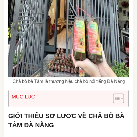
Chả bò bà Tâm là thương hiệu chả bò nổi tiếng Đà Nẵng
MỤC LỤC
GIỚI THIỆU SƠ LƯỢC VỀ CHẢ BÒ BÀ
TÂM ĐÀ NẴNG