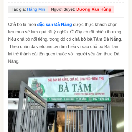
Tác giả:
Hằng Min
Người duyệt:
Dương Văn Hùng
Chả bò là món
đặc sản Đà Nẵng
được thực khách chọn
lựa mua về làm quà rất ý nghĩa. Ở đây có rất nhiều thương
hiệu chả bò nổi tiếng, trong đó có
chả bò bà Tâm Đà Nẵng
.
Theo chân daivietourist.vn tìm hiểu vì sao chả bò Bà Tâm
lại trở thành cái tên quen thuộc với người yêu ẩm thực Đà
Nẵng.