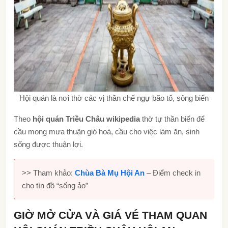
Hội quán là nơi thờ các vị thần chế ngự bão tố, sông biển
Theo
hội quán Triều Châu wikipedia
thờ tự thần biển để
cầu mong mưa thuận gió hoà, cầu cho việc làm ăn, sinh
sống được thuận lợi.
>> Tham khảo:
Chùa Bà Mụ Hội An
– Điểm check in
cho tín đồ “sống ảo”
GIỜ MỞ CỬA VÀ GIÁ VÉ THAM QUAN