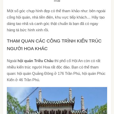
mái
Một số góc chụp hình đẹp có thể tham khảo như: bên ngoài
cổng hội quán, nhà tiền điện, khu vực tiếp khách… Hãy tạo
dáng tao nhã và canh góc thật chuẩn là bạn đã có ngay
hàng tá bức hình xinh rồi.
THAM QUAN CÁC CÔNG TRÌNH KIẾN TRÚC
NGƯỜI HOA KHÁC
Ngoài
hội quán Triều Châu
thì phố cổ Hội An còn có rất
nhiều kiến trúc người Hoa rất độc đáo. Bạn có thể tham
quan: hội quán Quảng Đông ở 176 Trần Phú, hội quán Phúc
Kiến ở 46 Trần Phú.