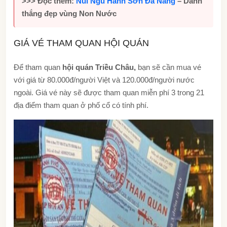
>>> Đọc thêm:
Núi Ngũ Hành Sơn Đà Nẵng
– Danh
thắng đẹp vùng Non Nước
GIÁ VÉ THAM QUAN HỘI QUÁN
Để tham quan
hội quán Triều Châu,
bạn sẽ cần mua vé
với giá từ 80.000đ/người Việt và 120.000đ/người nước
ngoài. Giá vé này sẽ được tham quan miễn phí 3 trong 21
địa điểm tham quan ở phố cổ có tính phí.