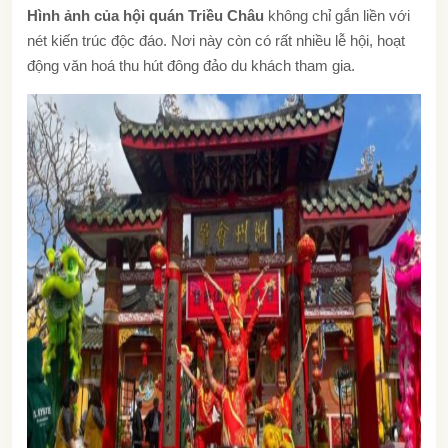
Hình ảnh của hội quán Triều Châu
không chỉ gắn liền với
nét kiến trúc độc đáo. Nơi này còn có rất nhiều lễ hội, hoạt
động văn hoá thu hút đông đảo du khách tham gia.