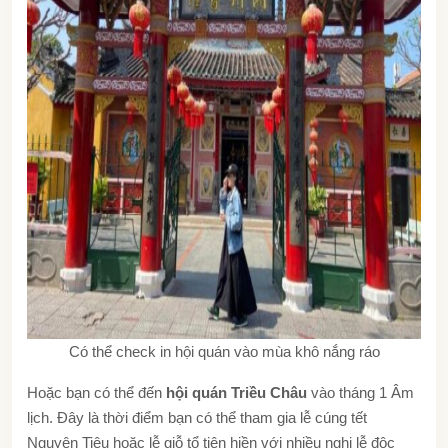
Có thể check in hội quán vào mùa khô nắng ráo
Hoặc bạn có thể đến
hội quán Triều Châu
vào tháng 1 Âm
lịch. Đây là thời điểm bạn có thể tham gia lễ cúng tết
Nguyên Tiêu hoặc lễ giỗ tổ tiên hiền với nhiều nghi lễ độc