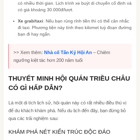
có nhiều thời gian. Lịch trình xe buýt di chuyển cố định và
có giá khoảng 30.000đ/lượt.
Xe grab/taxi
: Nếu bạn rủng rỉnh tiền thì có thể cân nhắc
đi taxi. Phương tiện này tính theo kilomet tuỳ đoạn đường
bạn đi hay ngắn.
>> Xem thêm:
Nhà cổ Tấn Ký Hội An
– Chiêm
ngưỡng kiệt tác hơn 200 năm tuổi
THUYẾT MINH HỘI QUÁN TRIỀU CHÂU
CÓ GÌ HẤP DẪN?
Là một di tích lịch sử, hội quán này có rất nhiều điều thú vị
để du khách khám phá. Nếu du lịch đến đây, bạn đừng bỏ
qua các trải nghiệm sau:
KHÁM PHÁ NÉT KIẾN TRÚC ĐỘC ĐÁO