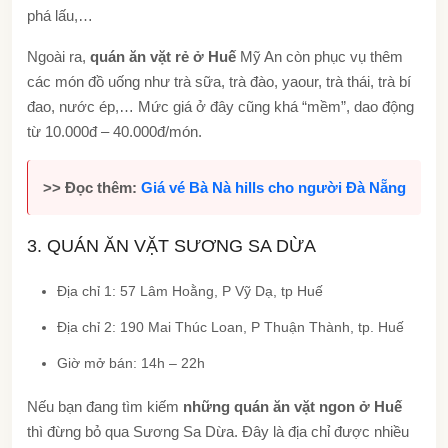
phá lấu,…
Ngoài ra,
quán ăn vặt rẻ ở Huế
Mỹ An còn phục vụ thêm
các món đồ uống như trà sữa, trà đào, yaour, trà thái, trà bí
đao, nước ép,… Mức giá ở đây cũng khá “mềm”, dao động
từ 10.000đ – 40.000đ/món.
>> Đọc thêm:
Giá vé Bà Nà hills cho người Đà Nẵng
3. QUÁN ĂN VẶT SƯƠNG SA DỪA
Địa chỉ 1: 57 Lâm Hoằng, P Vỹ Dạ, tp Huế
Địa chỉ 2: 190 Mai Thúc Loan, P Thuận Thành, tp. Huế
Giờ mở bán: 14h – 22h
Nếu bạn đang tìm kiếm
những quán ăn vặt ngon ở Huế
thì đừng bỏ qua Sương Sa Dừa. Đây là địa chỉ được nhiều