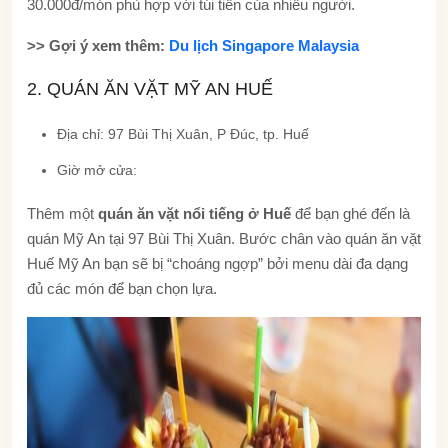
30.000đ/món phù hợp với túi tiền của nhiều người.
>> Gợi ý xem thêm:
Du lịch Singapore Malaysia
2. QUÁN ĂN VẶT MỸ AN HUẾ
Địa chỉ: 97 Bùi Thị Xuân, P Đúc, tp. Huế
Giờ mở cửa:
Thêm một
quán ăn vặt nổi tiếng ở Huế
để bạn ghé đến là
quán Mỹ An tại 97 Bùi Thị Xuân. Bước chân vào quán ăn vặt
Huế Mỹ An bạn sẽ bị “choáng ngợp” bởi menu dài đa dạng
đủ các món để bạn chọn lựa.