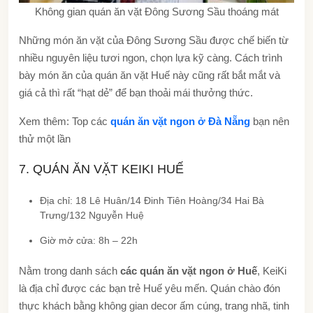
Không gian quán ăn vặt Đông Sương Sầu thoáng mát
Những món ăn vặt của Đông Sương Sầu được chế biến từ
nhiều nguyên liệu tươi ngon, chọn lựa kỹ càng. Cách trình
bày món ăn của quán ăn vặt Huế này cũng rất bắt mắt và
giá cả thì rất “hạt dẻ” để bạn thoải mái thưởng thức.
Xem thêm: Top các
quán ăn vặt ngon ở Đà Nẵng
bạn nên
thử một lần
7. QUÁN ĂN VẶT KEIKI HUẾ
Địa chỉ: 18 Lê Huân/14 Đinh Tiên Hoàng/34 Hai Bà
Trưng/132 Nguyễn Huệ
Giờ mở cửa: 8h – 22h
Nằm trong danh sách
các quán ăn vặt ngon ở Huế
, KeiKi
là địa chỉ được các bạn trẻ Huế yêu mến. Quán chào đón
thực khách bằng không gian decor ấm cúng, trang nhã, tinh