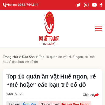
Hotline:
0982.744.644
Trang chủ
>
Đặc Sản
>
Top 10 quán ăn vặt Huế ngon, rẻ “mê
hoặc” các bạn trẻ cố đô
Top 10 quán ăn vặt Huế ngon, rẻ
“mê hoặc” các bạn trẻ cố đô
24/04/2025
Chia sẻ
Tác giả:
Hằng Min
Người duyệt:
Dương Văn Hùng