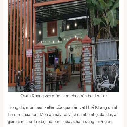
Quán Khang với món nem chua rán best seller
Trong đó, món best seller của quán ăn vặt Huế Khang chính
là nem chua rán. Món ăn này có vị chua nhè nhẹ, dai dai, ăn
giòn giòn nhờ lớp bột áo bên ngoài, chấm cùng tương ớt