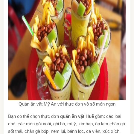
Quán ăn vặt Mỹ An với thực đơn vô số món ngon
Bạn có thể chọn thực đơn
quán ăn vặt Huế
gồm: các loại
chè, các món gỏi xoài, gỏi bò, mì ý, kimbap, ốp lam chân gà
sốt thái, chân gà bóp, nem lụi, bánh lọc, cá viên, xúc xích,