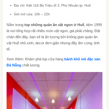
Địa chỉ: Kiệt 116 Bà Triệu tổ 3, Phú Nhuận,tp. Huế
Giờ mở cửa: 10h – 22h
Nằm trong
top những quán ăn vặt ngon ở Huế
, tiệm 1999
là nơi tổng hợp rất nhiều món vặt ngon, giá phải chăng. Đặt
chân đến đây, bạn sẽ bị ấn tượng bởi không gian quán ăn
vặt Huế nhỏ xinh, decor đơn giản nhưng đầy ấm cúng, tinh
tế.
Xem thêm: Khám phá top cửa hàng
bánh khô mè đặc sản
Đà Nẵng
chất lượng