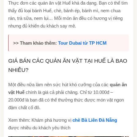
Thực đơn các quán ăn vặt Huế khá đa dạng. Bạn có thể tìm
thấy đủ loại bánh Huế, chè, bánh ép, bánh mì, nem chua
rán, trà sữa, nem lụi… Mỗi món ăn đều có hương vị riêng
nhưng đủ khiến du khách say mê.
>> Tham khảo thêm:
Tour Dubai từ TP HCM
GIÁ BÁN CÁC QUÁN ĂN VẶT TẠI HUẾ LÀ BAO
NHIÊU?
Một điều nữa làm nên sức hút khó cưỡng của các
quán ăn
vặt Huế
chính là giá cả phải chăng. Chỉ từ 10.000đ –
20.000đ là bạn đã có thể thưởng thức được món vặt ngon
đậm chất cố đô.
Xem thêm: Khám phá hương vị
chè Bà Liên Đà Nẵng
được nhiều du khách yêu thích