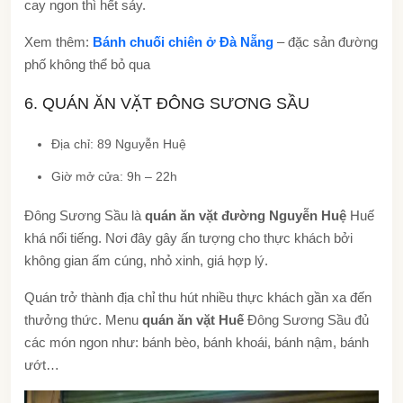
cay ngon thì hết sảy.
Xem thêm:
Bánh chuối chiên ở Đà Nẵng
– đặc sản đường
phố không thể bỏ qua
6. QUÁN ĂN VẶT ĐÔNG SƯƠNG SẦU
Địa chỉ: 89 Nguyễn Huệ
Giờ mở cửa: 9h – 22h
Đông Sương Sầu là
quán ăn vặt đường Nguyễn Huệ
Huế
khá nổi tiếng. Nơi đây gây ấn tượng cho thực khách bởi
không gian ấm cúng, nhỏ xinh, giá hợp lý.
Quán trở thành địa chỉ thu hút nhiều thực khách gần xa đến
thưởng thức. Menu
quán ăn vặt Huế
Đông Sương Sầu đủ
các món ngon như: bánh bèo, bánh khoái, bánh nậm, bánh
ướt…