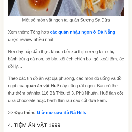
Một số món vặt ngon tại quán Sương Sa Dừa
Xem thêm: Tổng hợp
các quán nhậu ngon ở Đà Nẵng
được review nhiều nhất
Nơi đây hấp dẫn thực khách bởi xôi thịt nướng kim chi,
bánh trứng gà non, bò bía, xôi ếch chiên bơ, gỏi xoài tôm, ốc
dồi ly…
Theo các tín đồ ăn vặt địa phương, các món đồ uống và đồ
ngọt của
quán ăn vặt Huế
này cũng rất ngon. Bạn có thể
thử thêm bánhiet 116 Bà Triệu tổ 3, Phú Nhuận, Huế flan cốt
dừa chocolate hoặc bánh flan rau câu cốt dừa kem.
>> Đọc thêm:
Giờ mở cửa Bà Nà Hills
4. TIỆM ĂN VẶT 1999