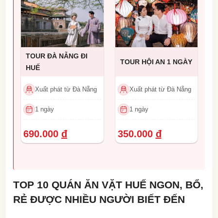
TOUR ĐÀ NẴNG ĐI
TOUR HỘI AN 1 NGÀY
HUẾ
Xuất phát từ Đà Nẵng
Xuất phát từ Đà Nẵng
1 ngày
1 ngày
690.000
đ
350.000
đ
TOP 10 QUÁN ĂN VẶT HUẾ NGON, BỔ,
RẺ ĐƯỢC NHIỀU NGƯỜI BIẾT ĐẾN