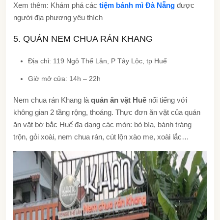
Xem thêm: Khám phá các
tiệm bánh mì Đà Nẵng
được
người địa phương yêu thích
5. QUÁN NEM CHUA RÁN KHANG
Địa chỉ: 119 Ngô Thế Lân, P Tây Lộc, tp Huế
Giờ mở cửa: 14h – 22h
Nem chua rán Khang là
quán ăn vặt Huế
nổi tiếng với
không gian 2 tầng rộng, thoáng. Thực đơn ăn vặt của quán
ăn vặt bờ bắc Huế đa dạng các món: bò bía, bánh tráng
trộn, gỏi xoài, nem chua rán, cút lộn xào me, xoài lắc…