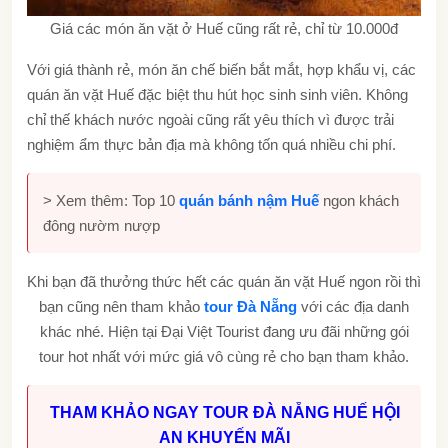
Giá các món ăn vặt ở Huế cũng rất rẻ, chỉ từ 10.000đ
Với giá thành rẻ, món ăn chế biến bắt mắt, hợp khẩu vị, các
quán ăn vặt Huế đặc biệt thu hút học sinh sinh viên. Không
chỉ thế khách nước ngoài cũng rất yêu thích vì được trải
nghiệm ẩm thực bản địa mà không tốn quá nhiều chi phí.
> Xem thêm: Top 10
quán bánh nậm Huế
ngon khách
đông nườm nượp
Khi bạn đã thưởng thức hết các quán ăn vặt Huế ngon rồi thì
bạn cũng nên tham khảo
tour Đà Nẵng
với các địa danh
khác nhé. Hiện tại Đại Việt Tourist đang ưu đãi những gói
tour hot nhất với mức giá vô cùng rẻ cho bạn tham khảo.
THAM KHẢO NGAY TOUR ĐÀ NẴNG HUẾ HỘI
AN KHUYẾN MÃI