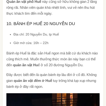
Quán ăn vặt phố Huế
này cũng sở hữu không gian 2 tầng
rộng rãi. Nhân viên quán khá nhiệt tình, vui vẻ nên thu hút
thực khách tìm đến mỗi ngày.
10. BÁNH ÉP HUẾ 20 NGUYỄN DU
Địa chỉ: 20 Nguyễn Du, tp Huế
Giờ mở cửa: 16h – 22h
Bánh ép Huế là đặc sản Huế ngon mà bất cứ du khách nào
cũng thích mê. Muốn thưởng thức món ăn này bạn có thể
đến
quán ăn vặt Hu
ế ở số 20 đường Nguyễn Du.
Đây được biết đến là quán bánh ép lâu đời ở cố đô. Không
gian
quán ăn vặt đêm ở Huế
tuy trông khá lụp xụp nhưng
bánh ép ở đây rất ngon.