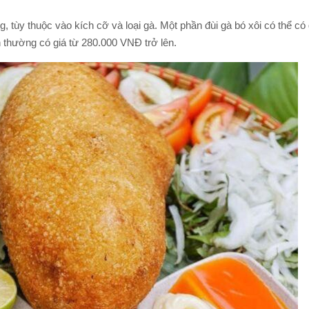
 tùy thuộc vào kích cỡ và loại gà. Một phần đùi gà bó xôi có thể có 
thường có giá từ 280.000 VNĐ trở lên.