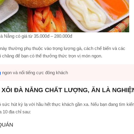
à Nẵng có giá từ 35.000đ – 280.000đ
 này thường phụ thuộc vào trọng lượng gà, cách chế biến và các
i chăng để bạn có thể thưởng thức trọn vị món ngon.
g
ngon và nổi tiếng cực đông khách
 XÔI ĐÀ NẴNG CHẤT LƯỢNG, ĂN LÀ NGHIỆ
sức hút kỳ lạ với hầu hết thực khách gần xa. Nếu bạn đang tìm ki
 10 địa chỉ sau:
 QUÁN