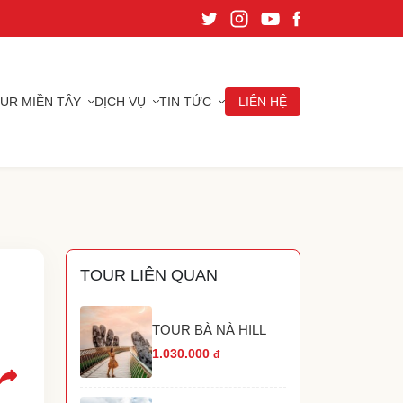
UR MIỀN TÂY
DỊCH VỤ
TIN TỨC
LIÊN HỆ
TOUR CÙ LAO CHÀM
Tour 3 đảo Phú Quốc: giá từ 530K, lịch trình
TOUR 4 ĐẢO NHA TRANG
 lưu ý trước khi đặt
TOUR ĐÀ NẴNG ĐI HUẾ
TOUR LIÊN QUAN
TOUR 5 ĐẢO PHÚ QUỐC
TOUR ĐẢO DỪA NHA TRANG
TOUR VINWONDERS NAM HỘI AN
TOUR BÀ NÀ HILL
TOUR LÝ SƠN 2 NGÀY 1 ĐÊM
TOUR ĐI BỘ DƯỚI BIỂN PHÚ QUỐC
TOUR ĐẢO ROBINSON NHA TRANG
1.030.000
đ
TOUR ĐẢO YẾN NHA TRANG
TOUR HÒN THƠM PHÚ QUỐC