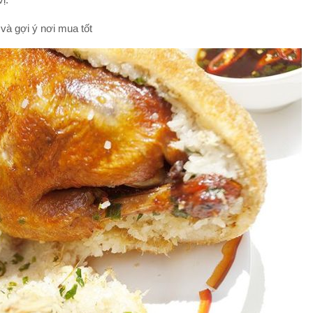
và gợi ý nơi mua tốt