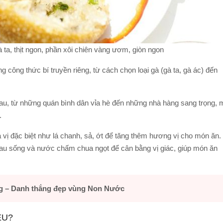
 ta, thịt ngon, phần xôi chiên vàng ươm, giòn ngon
 công thức bí truyền riêng, từ cách chọn loại gà (gà ta, gà ác) đến
au, từ những quán bình dân vỉa hè đến những nhà hàng sang trọng, 
.
a vị đặc biệt như lá chanh, sả, ớt để tăng thêm hương vị cho món ăn.
rau sống và nước chấm chua ngọt để cân bằng vị giác, giúp món ăn
 – Danh thắng đẹp vùng Non Nước
ÊU?