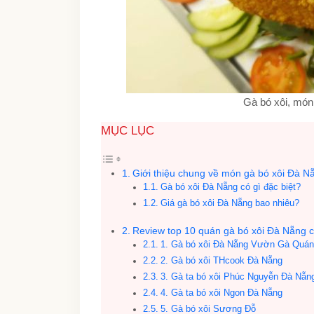
Gà bó xôi, món
MỤC LỤC
Giới thiệu chung về món gà bó xôi Đà N
Gà bó xôi Đà Nẵng có gì đặc biệt?
Giá gà bó xôi Đà Nẵng bao nhiêu?
Review top 10 quán gà bó xôi Đà Nẵng c
1. Gà bó xôi Đà Nẵng Vườn Gà Quán
2. Gà bó xôi THcook Đà Nẵng
3. Gà ta bó xôi Phúc Nguyễn Đà Nẵ
4. Gà ta bó xôi Ngon Đà Nẵng
5. Gà bó xôi Sương Đỗ