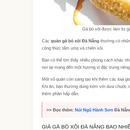
Gà bó xôi được làm từ gà
Các
quán gà bó xôi Đà Nẵng
thường có những
công thức tẩm ướp và chiên xôi.
Bạn có thể tìm thấy nhiều phong cách khác nh
nơi lại mang đến một hương vị đặc trưng riêng
Một số quán còn sáng tạo khi thêm các loại gi
Khi ăn, bạn thường dùng kèm với dưa chuột, 
thêm phần hấp dẫn.
>> Đọc thêm:
Núi Ngũ Hành Sơn
Đà Nẵng
GIÁ GÀ BÓ XÔI ĐÀ NẴNG BAO NHI