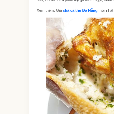
Xem thêm: Giá
chả cá thu Đà Nẵng
mới nhất 