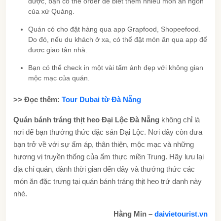
được, bạn có thể order để biết thêm nhiều món ăn ngon
của xứ Quảng.
Quán có cho đặt hàng qua app Grapfood, Shopeefood.
Do đó, nếu du khách ở xa, có thể đặt món ăn qua app để
được giao tận nhà.
Bạn có thể check in một vài tấm ảnh đẹp với không gian
mộc mạc của quán.
>> Đọc thêm:
Tour Dubai từ Đà Nẵng
Quán bánh tráng thịt heo Đại Lộc Đà Nẵng
không chỉ là
nơi để bạn thưởng thức đặc sản Đại Lộc. Nơi đây còn đưa
bạn trở về với sự ấm áp, thân thiện, mộc mạc và những
hương vị truyền thống của ẩm thực miền Trung. Hãy lưu lại
địa chỉ quán, dành thời gian đến đây và thưởng thức các
món ăn đặc trưng tại quán bánh tráng thịt heo trứ danh này
nhé.
Hằng Min –
daivietourist.vn