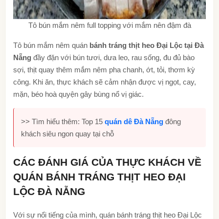
Tô bún mắm nêm full topping với mắm nên đậm đà
Tô bún mắm nêm quán
bánh tráng thịt heo Đại Lộc tại Đà
Nẵng
đầy đặn với bún tươi, dưa leo, rau sống, đu đủ bào
sợi, thịt quay thêm mắm nêm pha chanh, ớt, tỏi, thơm kỳ
công. Khi ăn, thực khách sẽ cảm nhận được vị ngọt, cay,
mặn, béo hoà quyện gây bùng nổ vị giác.
>> Tìm hiểu thêm: Top 15
quán dê Đà Nẵng
đông
khách siêu ngon quay tại chỗ
CÁC ĐÁNH GIÁ CỦA THỰC KHÁCH VỀ
QUÁN BÁNH TRÁNG THỊT HEO ĐẠI
LỘC ĐÀ NẴNG
Với sự nổi tiếng của mình, quán bánh tráng thịt heo Đại Lộc