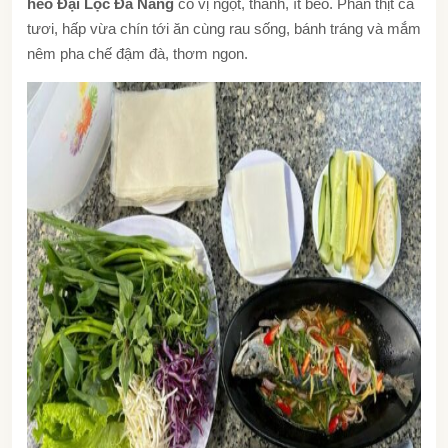
heo Đại Lộc Đà Nẵng
có vị ngọt, thanh, ít béo. Phần thịt cá
tươi, hấp vừa chín tới ăn cùng rau sống, bánh tráng và mắm
nêm pha chế đậm đà, thơm ngon.