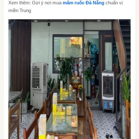
Xem thêm: Gợi ý nơi mua
mắm ruốc Đà Nẵng
chuẩn vị
miền Trung