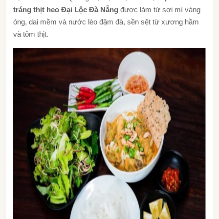
tráng thịt heo Đại Lộc Đà Nẵng
được làm từ sợi mì vàng
óng, dai mềm và nước lèo đậm đà, sền sệt từ xương hầm
và tôm thịt.