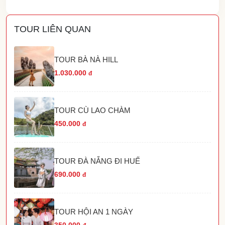
TOUR LIÊN QUAN
TOUR BÀ NÀ HILL
1.030.000
đ
TOUR CÙ LAO CHÀM
450.000
đ
TOUR ĐÀ NẴNG ĐI HUẾ
690.000
đ
TOUR HỘI AN 1 NGÀY
350.000