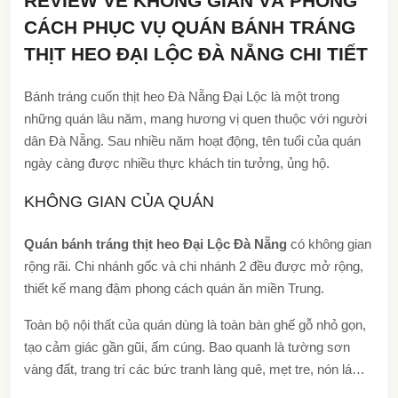
REVIEW VỀ KHÔNG GIAN VÀ PHONG
CÁCH PHỤC VỤ QUÁN BÁNH TRÁNG
THỊT HEO ĐẠI LỘC ĐÀ NẴNG CHI TIẾT
Bánh tráng cuốn thịt heo Đà Nẵng Đại Lộc là một trong
những quán lâu năm, mang hương vị quen thuộc với người
dân Đà Nẵng. Sau nhiều năm hoạt động, tên tuổi của quán
ngày càng được nhiều thực khách tin tưởng, ủng hộ.
KHÔNG GIAN CỦA QUÁN
Quán bánh tráng thịt heo Đại Lộc Đà Nẵng
có không gian
rộng rãi. Chi nhánh gốc và chi nhánh 2 đều được mở rộng,
thiết kế mang đậm phong cách quán ăn miền Trung.
Toàn bộ nội thất của quán dùng là toàn bàn ghế gỗ nhỏ gọn,
tạo cảm giác gần gũi, ấm cúng. Bao quanh là tường sơn
vàng đất, trang trí các bức tranh làng quê, mẹt tre, nón lá…