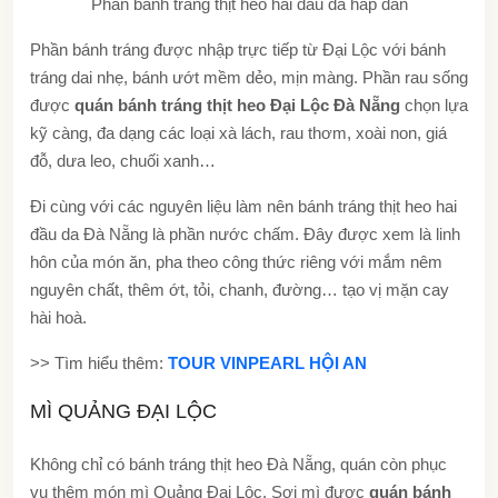
Phần bánh tráng thịt heo hai đầu da hấp dẫn
Phần bánh tráng được nhập trực tiếp từ Đại Lộc với bánh
tráng dai nhẹ, bánh ướt mềm dẻo, mịn màng. Phần rau sống
được
quán bánh tráng thịt heo Đại Lộc Đà Nẵng
chọn lựa
kỹ càng, đa dạng các loại xà lách, rau thơm, xoài non, giá
đỗ, dưa leo, chuối xanh…
Đi cùng với các nguyên liệu làm nên bánh tráng thịt heo hai
đầu da Đà Nẵng là phần nước chấm. Đây được xem là linh
hôn của món ăn, pha theo công thức riêng với mắm nêm
nguyên chất, thêm ớt, tỏi, chanh, đường… tạo vị mặn cay
hài hoà.
>> Tìm hiểu thêm:
TOUR VINPEARL HỘI AN
MÌ QUẢNG ĐẠI LỘC
Không chỉ có bánh tráng thịt heo Đà Nẵng, quán còn phục
vụ thêm món mì Quảng Đại Lộc. Sợi mì được
quán bánh