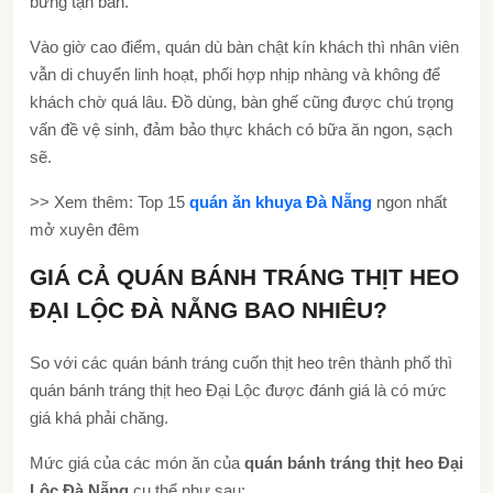
bưng tận bàn.
Vào giờ cao điểm, quán dù bàn chật kín khách thì nhân viên
vẫn di chuyển linh hoạt, phối hợp nhịp nhàng và không để
khách chờ quá lâu. Đồ dùng, bàn ghế cũng được chú trọng
vấn đề vệ sinh, đảm bảo thực khách có bữa ăn ngon, sạch
sẽ.
>> Xem thêm: Top 15
quán ăn khuya Đà Nẵng
ngon nhất
mở xuyên đêm
GIÁ CẢ QUÁN BÁNH TRÁNG THỊT HEO
ĐẠI LỘC ĐÀ NẴNG BAO NHIÊU?
So với các quán bánh tráng cuốn thịt heo trên thành phố thì
quán bánh tráng thịt heo Đại Lộc được đánh giá là có mức
giá khá phải chăng.
Mức giá của các món ăn của
quán bánh tráng thịt heo Đại
Lộc Đà Nẵng
cụ thể như sau: