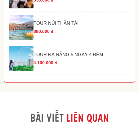
đ
TOUR NÚI THẦN TÀI
880.000
đ
TOUR ĐÀ NẴNG 5 NGÀY 4 ĐÊM
4.100.000
đ
BÀI VIẾT
LIÊN QUAN