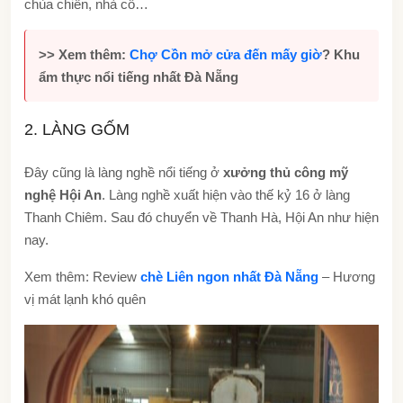
chùa chiền, nhà cổ…
>> Xem thêm:
Chợ Cồn mở cửa đến mấy giờ
? Khu
ẩm thực nổi tiếng nhất Đà Nẵng
2. LÀNG GỐM
Đây cũng là làng nghề nổi tiếng ở
xưởng thủ công mỹ
nghệ Hội An
. Làng nghề xuất hiện vào thế kỷ 16 ở làng
Thanh Chiêm. Sau đó chuyển về Thanh Hà, Hội An như hiện
nay.
Xem thêm: Review
chè Liên ngon nhất Đà Nẵng
– Hương
vị mát lạnh khó quên