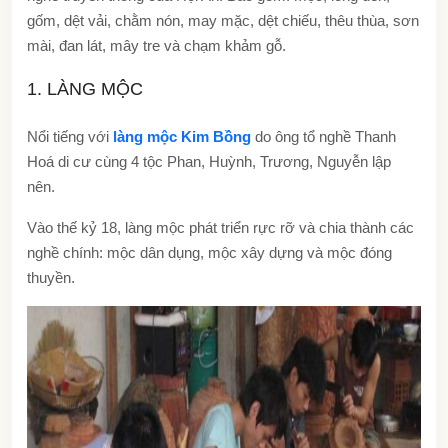
gốm, dệt vải, chằm nón, may mặc, dệt chiếu, thêu thùa, sơn
mài, đan lát, mây tre và chạm khảm gỗ.
1. LÀNG MỘC
Nổi tiếng với
làng mộc Kim Bồng
do ông tổ nghề Thanh
Hoá di cư cùng 4 tộc Phan, Huỳnh, Trương, Nguyễn lập
nên.
Vào thế kỷ 18, làng mộc phát triển rực rỡ và chia thành các
nghề chính: mộc dân dụng, mộc xây dựng và mộc đóng
thuyền.