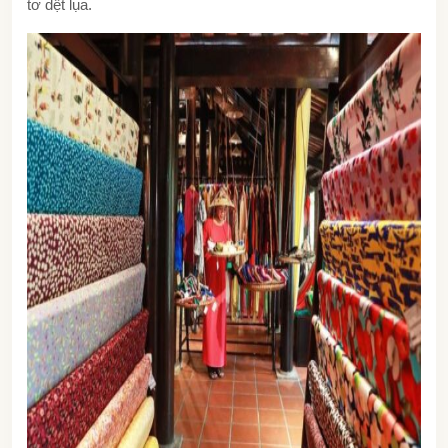
tơ dệt lụa.