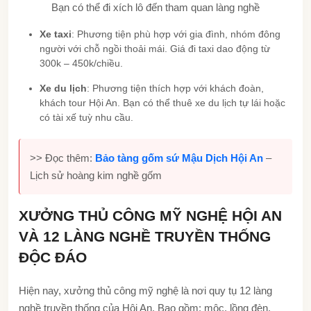
Bạn có thể đi xích lô đến tham quan làng nghề
Xe taxi
: Phương tiện phù hợp với gia đình, nhóm đông
người với chỗ ngồi thoải mái. Giá đi taxi dao động từ
300k – 450k/chiều.
Xe du lịch
: Phương tiện thích hợp với khách đoàn,
khách tour Hội An. Bạn có thể thuê xe du lịch tự lái hoặc
có tài xế tuỳ nhu cầu.
>> Đọc thêm:
Bảo tàng gốm sứ Mậu Dịch Hội An
–
Lịch sử hoàng kim nghề gốm
XƯỞNG THỦ CÔNG MỸ NGHỆ HỘI AN
VÀ 12 LÀNG NGHỀ TRUYỀN THỐNG
ĐỘC ĐÁO
Hiện nay, xưởng thủ công mỹ nghệ là nơi quy tụ 12 làng
nghề truyền thống của Hội An. Bao gồm: mộc, lồng đèn,