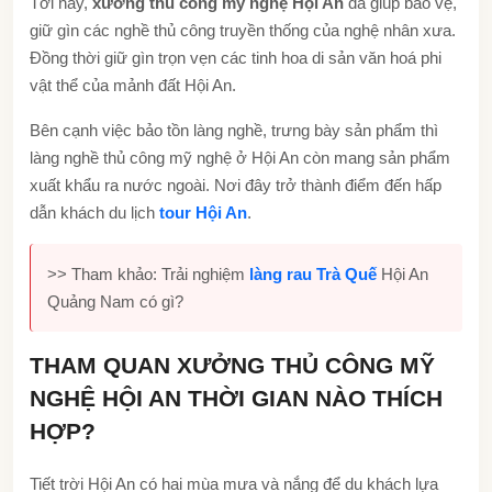
Tới nay,
xưởng thủ công mỹ nghệ Hội An
đã giúp bảo vệ,
giữ gìn các nghề thủ công truyền thống của nghệ nhân xưa.
Đồng thời giữ gìn trọn vẹn các tinh hoa di sản văn hoá phi
vật thể của mảnh đất Hội An.
Bên cạnh việc bảo tồn làng nghề, trưng bày sản phẩm thì
làng nghề thủ công mỹ nghệ ở Hội An còn mang sản phẩm
xuất khẩu ra nước ngoài. Nơi đây trở thành điểm đến hấp
dẫn khách du lịch
tour Hội An
.
>> Tham khảo: Trải nghiệm
làng rau Trà Quế
Hội An
Quảng Nam có gì?
THAM QUAN XƯỞNG THỦ CÔNG MỸ
NGHỆ HỘI AN THỜI GIAN NÀO THÍCH
HỢP?
Tiết trời Hội An có hai mùa mưa và nắng để du khách lựa