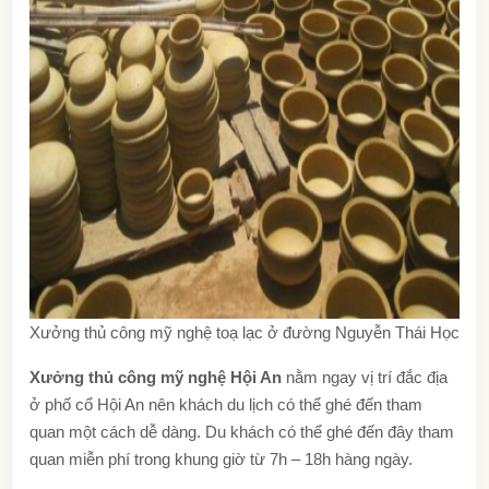
Xưởng thủ công mỹ nghệ toạ lạc ở đường Nguyễn Thái Học
Xưởng thủ công mỹ nghệ Hội An
nằm ngay vị trí đắc địa
ở phố cổ Hội An nên khách du lịch có thể ghé đến tham
quan một cách dễ dàng. Du khách có thể ghé đến đây tham
quan miễn phí trong khung giờ từ 7h – 18h hàng ngày.