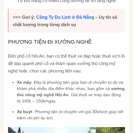
Từ Đà Nẵng có nhiều cung đường để tới làng nghề
>>> Gợi ý:
Công Ty Du Lịch ở Đà Nẵng
– Uy tín và
chất lượng trong từng dịch vụ
PHƯƠNG TIỆN ĐI XƯỞNG NGHỀ
Đến phố cổ Hội An, bạn có thể thuê xe đạp hoặc thuê xích lô
để dạo quanh phố cổ và tham quan xưởng thủ công mỹ
nghệ hoặc chọn các phương tiện sau:
Xe máy
: Đây là phương tiện giúp bạn di chuyển tự do và
khám phá nhiều địa điểm khác nhau, bao gồm cả
xưởng
thủ công mỹ nghệ Hội An
. Giá thuê xe máy dao động
từ 100k – 150k/ngày.
Xe buýt
: Phương tiện di chuyển với giá 30k/lượt giúp tiết
kiệm chi phí du lịch.