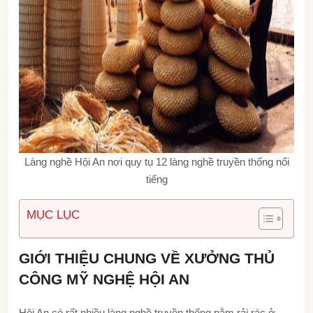
Làng nghề Hội An nơi quy tụ 12 làng nghề truyền thống nổi
tiếng
MỤC LỤC
GIỚI THIỆU CHUNG VỀ XƯỞNG THỦ
CÔNG MỸ NGHỆ HỘI AN
Hội An có rất nhiều làng nghề truyền thống nằm rải rác ở