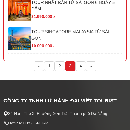
TOUR NHẬT BẢN TỪ SÀI GÒN 6 NGÀY 5
ĐÊM
31.990.000
đ
TOUR SINGAPORE MALAYSIA TỪ SÀI
GÒN
10.990.000
đ
«
1
2
3
4
»
CÔNG TY TNHH LỮ HÀNH ĐẠI VIỆT TOURIST
24 Nam Thọ 3, Phường Sơn Trà, Thành phố Đà Nẵng
Hotline: 0982.744.644