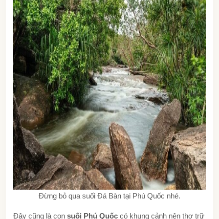
Đừng bỏ qua suối Đá Bàn tại Phú Quốc nhé.
Đây cũng là con
suối Phú Quốc
có khung cảnh nên thơ trữ