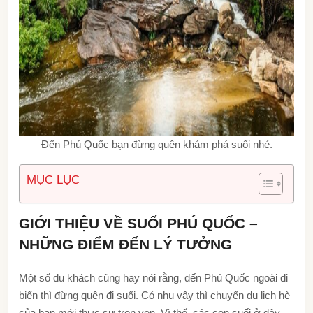
Đến Phú Quốc bạn đừng quên khám phá suối nhé.
MỤC LỤC
GIỚI THIỆU VỀ SUỐI PHÚ QUỐC –
NHỮNG ĐIỂM ĐẾN LÝ TƯỞNG
Một số du khách cũng hay nói rằng, đến Phú Quốc ngoài đi
biển thì đừng quên đi suối. Có nhu vậy thì chuyến du lịch hè
của bạn mới thực sự trọn vẹn. Vì thế, các con suối ở đây