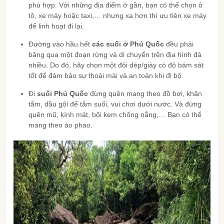
phù hợp. Với những địa điểm ở gần, bạn có thể chọn ô
tô, xe máy hoặc taxi,… nhưng xa hơn thì ưu tiên xe máy
để linh hoạt đi lại.
Đường vào hầu hết
các suối ở Phú Quốc
đều phải
băng qua một đoạn rừng và di chuyển trên địa hình đá
nhiều. Do đó, hãy chọn một đôi dép/giày có độ bám sát
tốt để đảm bảo sự thoải mái và an toàn khi đi bộ.
Đi
suối Phú Quốc
đừng quên mang theo đồ bơi, khăn
tắm, dầu gội để tắm suối, vui chơi dưới nước. Và đừng
quên mũ, kính mát, bôi kem chống nắng,… Bạn có thể
mang theo áo phao.