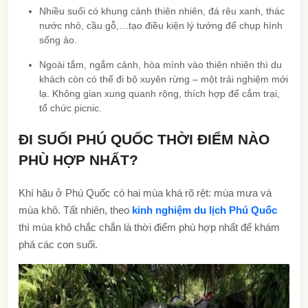
Nhiều suối có khung cảnh thiên nhiên, đá rêu xanh, thác
nước nhỏ, cầu gỗ,…tạo điều kiện lý tưởng để chụp hình
sống ảo.
Ngoài tắm, ngắm cảnh, hòa mình vào thiên nhiên thì du
khách còn có thể đi bộ xuyên rừng – một trải nghiệm mới
lạ. Không gian xung quanh rộng, thích hợp để cắm trại,
tổ chức picnic.
ĐI SUỐI PHÚ QUỐC THỜI ĐIỂM NÀO
PHÙ HỢP NHẤT?
Khí hậu ở Phú Quốc có hai mùa khá rõ rệt: mùa mưa và
mùa khô. Tất nhiên, theo
kinh nghiệm du lịch Phú Quốc
thì mùa khô chắc chắn là thời điểm phù hợp nhất để khám
phá các con suối.