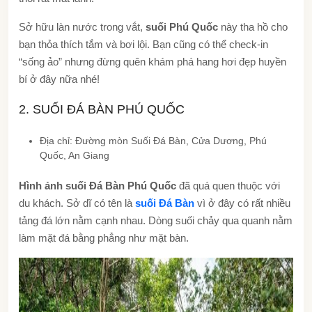
Sở hữu làn nước trong vắt,
suối Phú Quốc
này tha hồ cho
bạn thỏa thích tắm và bơi lội. Bạn cũng có thể check-in
“sống ảo” nhưng đừng quên khám phá hang hơi đẹp huyền
bí ở đây nữa nhé!
2. SUỐI ĐÁ BÀN PHÚ QUỐC
Địa chỉ: Đường mòn Suối Đá Bàn, Cửa Dương, Phú
Quốc, An Giang
Hình ảnh suối Đá Bàn Phú Quốc
đã quá quen thuộc với
du khách. Sở dĩ có tên là
suối Đá Bàn
vì ở đây có rất nhiều
tảng đá lớn nằm cạnh nhau. Dòng suối chảy qua quanh nằm
làm mặt đá bằng phẳng như mặt bàn.