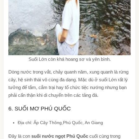
Suối Lớn còn khá hoang sơ và yên bình.
Dòng nước trong vắt, chảy quanh năm, xung quanh là rừng
cây, hệ sinh thái vô cùng đa dạng. Mặc dù ở suối Lớn rất lý
tưởng để tắm, cắm trại hay tổ chức tiệc nướng nhưng bạn
phải cẩn thận khi di chuyển trên các tảng đá.
6. SUỐI MƠ PHÚ QUỐC
Địa chỉ: Ấp Cây Thông,Phú Quốc, An Giang
Đây là con
suối nước ngọt Phú Quốc
cuối cùng trong