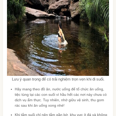
Lưu ý quan trọng để có trải nghiệm trọn vẹn khi đi suối.
Hãy mang theo đồ ăn, nước uống để tổ chức ăn uống,
tiệc tùng tại các con suối vì hầu hết các nơi này chưa có
dịch vụ ẩm thực. Tuy nhiên, nhớ giữu vệ sinh, thu gom
rác sau khi ăn uống xong nhé!
Khi tắm suối chỉ nên tắm gần bờ, khu vực ít đá và không