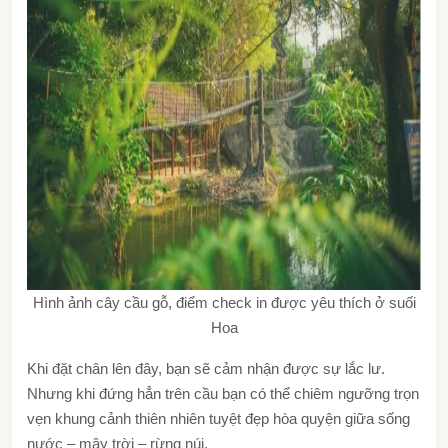
Hình ảnh cây cầu gỗ, điểm check in được yêu thích ở suối
Hoa
Khi đặt chân lên đây, bạn sẽ cảm nhận được sự lắc lư.
Nhưng khi đứng hẳn trên cầu bạn có thể chiêm ngưỡng trọn
vẹn khung cảnh thiên nhiên tuyệt đẹp hòa quyện giữa sống
nước – mây trời – rừng núi.