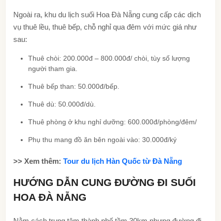
Ngoài ra, khu du lịch suối Hoa Đà Nẵng cung cấp các dịch
vụ thuê lều, thuê bếp, chỗ nghỉ qua đêm với mức giá như
sau:
Thuê chòi: 200.000đ – 800.000đ/ chòi, tùy số lượng
người tham gia.
Thuê bếp than: 50.000đ/bếp.
Thuê dù: 50.000đ/dù.
Thuê phòng ở khu nghỉ dưỡng: 600.000đ/phòng/đêm/
Phụ thu mang đồ ăn bên ngoài vào: 30.000đ/ký
>> Xem thêm:
Tour du lịch Hàn Quốc từ Đà Nẵng
HƯỚNG DẪN CUNG ĐƯỜNG ĐI SUỐI
HOA ĐÀ NẴNG
Nằm cách trung tâm thành phố tầm 30km nhưng đường đi