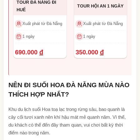
TOUR ĐÀ NẴNG ĐI
TOUR HỘI AN 1 NGÀY
HUẾ
Xuất phát từ Đà Nẵng
Xuất phát từ Đà Nẵng
1 ngày
1 ngày
690.000
đ
350.000
đ
NÊN ĐI SUỐI HOA ĐÀ NẴNG MÙA NÀO
THÍCH HỢP NHẤT?
Khu du lịch suối Hoa toạ lạc trong rừng sâu, bao quanh là
cây cối tươi xanh nên khí hậu mát mẻ quanh năm. Vì thế,
du khách có thể đến đây tham quan, vui chơi bất kỳ thời
điểm nào trong năm.