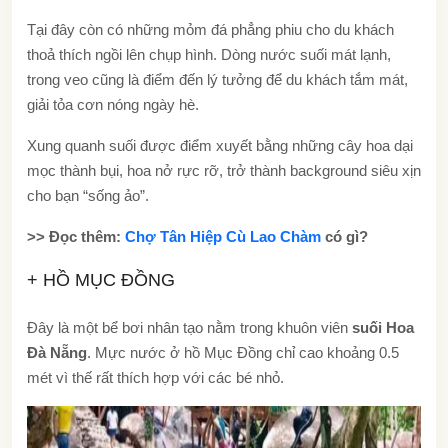
Tại đây còn có những mỏm đá phẳng phiu cho du khách
thoả thích ngồi lên chụp hình. Dòng nước suối mát lạnh,
trong veo cũng là điểm đến lý tưởng để du khách tắm mát,
giải tỏa cơn nóng ngày hè.
Xung quanh suối được điểm xuyết bằng những cây hoa dại
mọc thành bụi, hoa nở rực rỡ, trở thành background siêu xịn
cho bạn “sống ảo”.
>> Đọc thêm:
Chợ Tân Hiệp Cù Lao Chàm
có gì?
+ HỒ MỤC ĐỒNG
Đây là một bể bơi nhân tạo nằm trong khuôn viên
suối Hoa
Đà Nẵng
. Mực nước ở hồ Mục Đồng chỉ cao khoảng 0.5
mét vì thế rất thích hợp với các bé nhỏ.