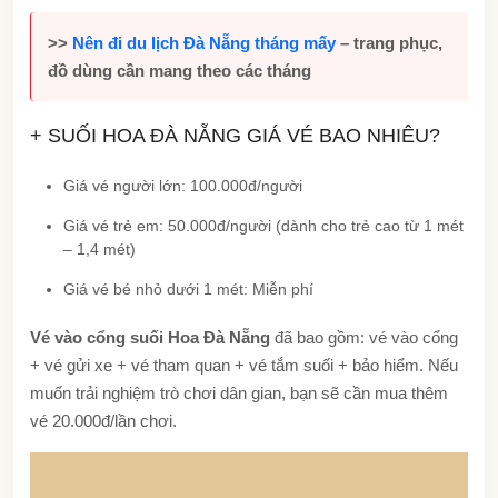
>>
Nên đi du lịch Đà Nẵng tháng mấy
– trang phục,
đồ dùng cần mang theo các tháng
+ SUỐI HOA ĐÀ NẴNG GIÁ VÉ BAO NHIÊU?
Giá vé người lớn: 100.000đ/người
Giá vé trẻ em: 50.000đ/người (dành cho trẻ cao từ 1 mét
– 1,4 mét)
Giá vé bé nhỏ dưới 1 mét: Miễn phí
Vé vào cổng suối Hoa Đà Nẵng
đã bao gồm: vé vào cổng
+ vé gửi xe + vé tham quan + vé tắm suối + bảo hiểm. Nếu
muốn trải nghiệm trò chơi dân gian, bạn sẽ cần mua thêm
vé 20.000đ/lần chơi.