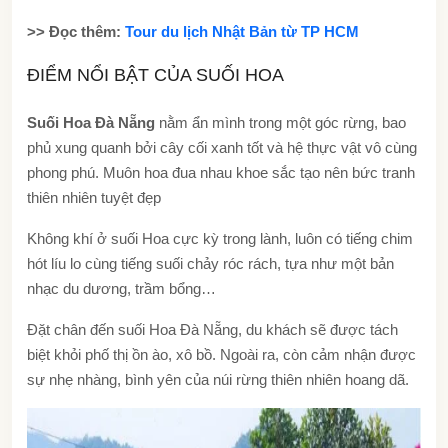
>> Đọc thêm:
Tour du lịch Nhật Bản từ TP HCM
ĐIỂM NỔI BẬT CỦA SUỐI HOA
Suối Hoa Đà Nẵng
nằm ẩn mình trong một góc rừng, bao
phủ xung quanh bởi cây cối xanh tốt và hệ thực vật vô cùng
phong phú. Muôn hoa đua nhau khoe sắc tạo nên bức tranh
thiên nhiên tuyệt đẹp
Không khí ở suối Hoa cực kỳ trong lành, luôn có tiếng chim
hót líu lo cùng tiếng suối chảy róc rách, tựa như một bản
nhạc du dương, trầm bổng…
Đặt chân đến suối Hoa Đà Nẵng, du khách sẽ được tách
biệt khỏi phố thị ồn ào, xô bồ. Ngoài ra, còn cảm nhận được
sự nhẹ nhàng, bình yên của núi rừng thiên nhiên hoang dã.