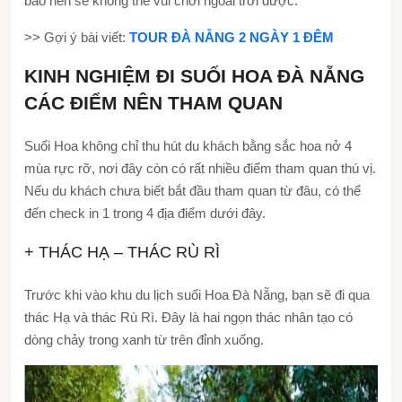
bão nên sẽ không thể vui chơi ngoài trời được.
>> Gợi ý bài viết:
TOUR ĐÀ NẴNG 2 NGÀY 1 ĐÊM
KINH NGHIỆM ĐI SUỐI HOA ĐÀ NẴNG
CÁC ĐIỂM NÊN THAM QUAN
Suối Hoa không chỉ thu hút du khách bằng sắc hoa nở 4
mùa rực rỡ, nơi đây còn có rất nhiều điểm tham quan thú vị.
Nếu du khách chưa biết bắt đầu tham quan từ đâu, có thể
đến check in 1 trong 4 địa điểm dưới đây.
+ THÁC HẠ – THÁC RÙ RÌ
Trước khi vào khu du lịch suối Hoa Đà Nẵng, bạn sẽ đi qua
thác Hạ và thác Rù Rì. Đây là hai ngọn thác nhân tạo có
dòng chảy trong xanh từ trên đỉnh xuống.