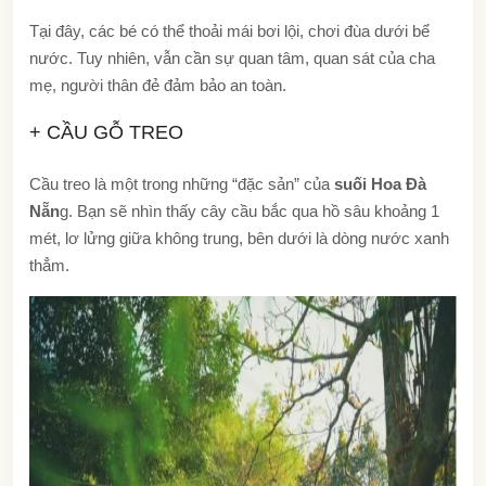
Tại đây, các bé có thể thoải mái bơi lội, chơi đùa dưới bể
nước. Tuy nhiên, vẫn cần sự quan tâm, quan sát của cha
mẹ, người thân đẻ đảm bảo an toàn.
+ CẦU GỖ TREO
Cầu treo là một trong những “đặc sản” của
suối Hoa Đà
Nẵn
g. Bạn sẽ nhìn thấy cây cầu bắc qua hồ sâu khoảng 1
mét, lơ lửng giữa không trung, bên dưới là dòng nước xanh
thẳm.