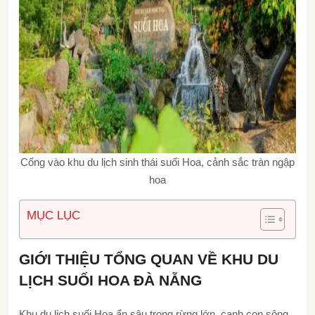
Cổng vào khu du lịch sinh thái suối Hoa, cảnh sắc tràn ngập
hoa
MỤC LỤC
GIỚI THIỆU TỔNG QUAN VỀ KHU DU
LỊCH SUỐI HOA ĐÀ NẴNG
Khu du lịch suối Hoa ẩn sâu trong rừng lớn, cạnh con sông