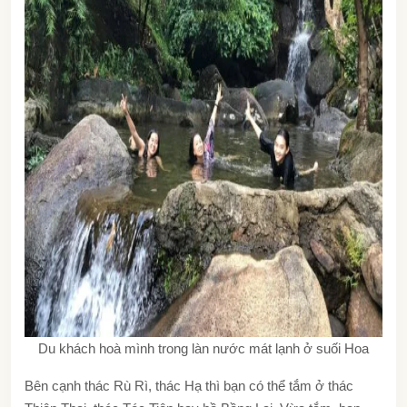
Du khách hoà mình trong làn nước mát lạnh ở suối Hoa
Bên cạnh thác Rù Rì, thác Hạ thì bạn có thể tắm ở thác