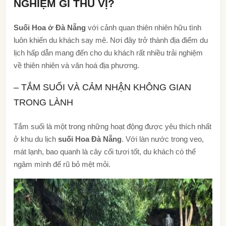
NGHIỆM GÌ THÚ VỊ?
Suối Hoa ở Đà Nẵng
với cảnh quan thiên nhiên hữu tình
luôn khiến du khách say mê. Nơi đây trở thành địa điểm du
lịch hấp dẫn mang đến cho du khách rất nhiều trải nghiệm
về thiên nhiên và văn hoá địa phương.
– TẮM SUỐI VÀ CẢM NHẬN KHÔNG GIAN
TRONG LÀNH
Tắm suối là một trong những hoạt động được yêu thích nhất
ở khu du lịch
suối Hoa Đà Nẵng
. Với làn nước trong veo,
mát lạnh, bao quanh là cây cối tươi tốt, du khách có thể
ngâm mình để rũ bỏ mệt mỏi.