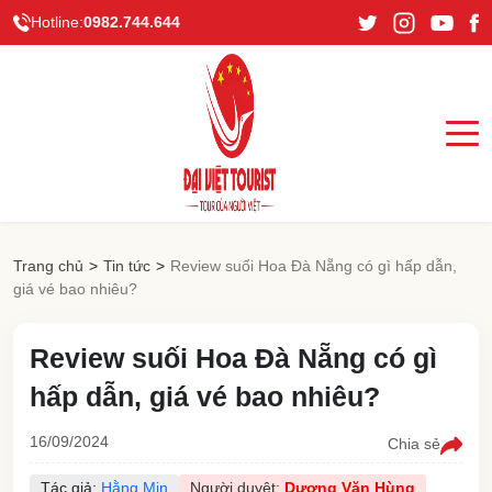
Hotline:
0982.744.644
Trang chủ
>
Tin tức
>
Review suối Hoa Đà Nẵng có gì hấp dẫn,
giá vé bao nhiêu?
Review suối Hoa Đà Nẵng có gì
hấp dẫn, giá vé bao nhiêu?
16/09/2024
Chia sẻ
Tác giả:
Hằng Min
Người duyệt:
Dương Văn Hùng