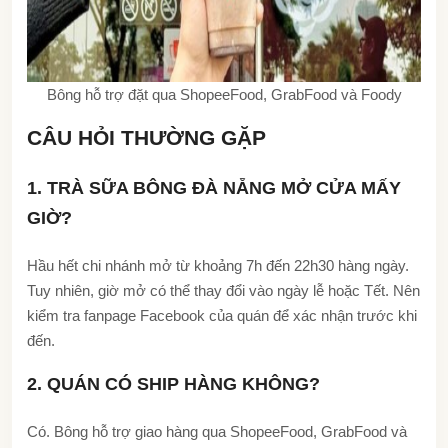
Bông hỗ trợ đặt qua ShopeeFood, GrabFood và Foody
CÂU HỎI THƯỜNG GẶP
1. TRÀ SỮA BÔNG ĐÀ NẴNG MỞ CỬA MẤY
GIỜ?
Hầu hết chi nhánh mở từ khoảng 7h đến 22h30 hàng ngày.
Tuy nhiên, giờ mở có thể thay đổi vào ngày lễ hoặc Tết. Nên
kiểm tra fanpage Facebook của quán để xác nhận trước khi
đến.
2. QUÁN CÓ SHIP HÀNG KHÔNG?
Có. Bông hỗ trợ giao hàng qua ShopeeFood, GrabFood và