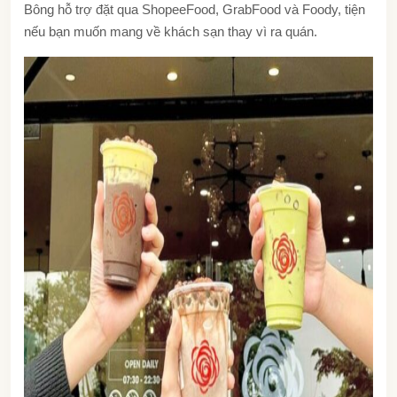
Bông hỗ trợ đặt qua ShopeeFood, GrabFood và Foody, tiện
nếu bạn muốn mang về khách sạn thay vì ra quán.