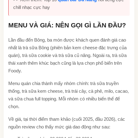
chill nhạc cực hay
MENU VÀ GIÁ: NÊN GỌI GÌ LẦN ĐẦU?
Lần đầu đến Bông, ba món được khách quen đánh giá cao
nhất là trà sữa Bông (phiên bản kem cheese đặc trưng của
quán), trà sữa cookie và trà sữa củ năng. Ngoài ra, trà sữa
thái xanh thêm khúc bạch cũng là lựa chọn phổ biến trên
Foody.
Menu quán chia thành mấy nhóm chính: trà sữa truyền
thống, trà sữa kem cheese, trà trái cây, cà phê, milo, cacao,
và sữa chua full topping. Mỗi nhóm có nhiều biến thể để
chọn.
Về giá, tại thời điểm tham khảo (cuối 2025, đầu 2026), các
nguồn review cho thấy mức giá dao động như sau: