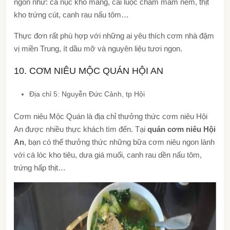
ngon như: cá nục kho măng, cải luộc chấm mắm nêm, thịt
kho trứng cút, canh rau nấu tôm…
Thực đơn rất phù hợp với những ai yêu thích cơm nhà đậm
vị miền Trung, ít dầu mỡ và nguyên liệu tươi ngon.
10. CƠM NIÊU MỘC QUÁN HỘI AN
Địa chỉ 5: Nguyễn Đức Cảnh, tp Hội
Cơm niêu Mộc Quán là địa chỉ thưởng thức cơm niêu Hội
An
được nhiều thực khách tìm đến. Tại
quán cơm niêu Hội
An
, bạn có thể thưởng thức những bữa cơm niêu ngon lành
với cá lóc kho tiêu, dưa giá muối, canh rau dền nấu tôm,
trứng hấp thịt…