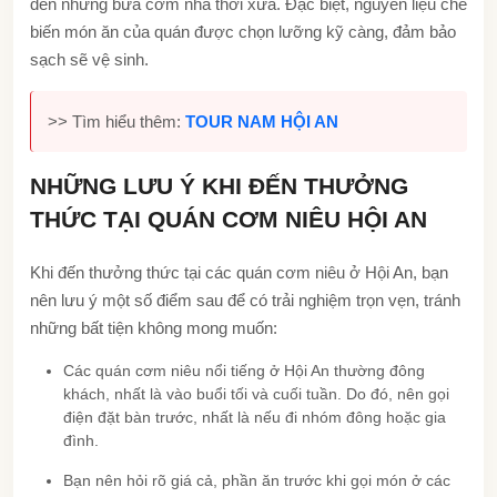
đến những bữa cơm nhà thời xưa. Đặc biệt, nguyên liệu chế
biến món ăn của quán được chọn lưỡng kỹ càng, đảm bảo
sạch sẽ vệ sinh.
>> Tìm hiểu thêm:
TOUR NAM HỘI AN
NHỮNG LƯU Ý KHI ĐẾN THƯỞNG
THỨC TẠI QUÁN CƠM NIÊU HỘI AN
Khi đến thưởng thức tại các quán cơm niêu ở Hội An, bạn
nên lưu ý một số điểm sau để có trải nghiệm trọn vẹn, tránh
những bất tiện không mong muốn:
Các quán cơm niêu nổi tiếng ở Hội An thường đông
khách, nhất là vào buổi tối và cuối tuần. Do đó, nên gọi
điện đặt bàn trước, nhất là nếu đi nhóm đông hoặc gia
đình.
Bạn nên hỏi rõ giá cả, phần ăn trước khi gọi món ở các