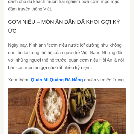
dành cho du khách muốn trải nghiệm bữa cơm mộc mạc,
đậm truyền thống Việt.
CƠM NIÊU – MÓN ĂN DÂN DÃ KHƠI GỢI KÝ
ỨC
Ngày nay, hình ảnh “cơm niêu nước lọ” dường như không
còn tồn tại trong thế hệ của người trẻ Việt Nam. Nhưng đối
với những người thế hệ trước, quán cơm niêu Hội An là nới
bán các món ăn gợi nhớ rất nhiều kỷ niệm.
Xem thêm:
Quán Mì Quảng Đà Nẵng
chuẩn vị miền Trung