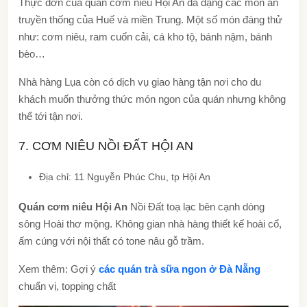
Thực đơn của
quán cơm niêu Hội An
đa dạng các món ăn
truyền thống của Huế và miền Trung. Một số món đáng thử
như: cơm niêu, ram cuốn cải, cá kho tộ, bánh nậm, bánh
bèo…
Nhà hàng Lụa còn có dịch vụ giao hàng tận nơi cho du
khách muốn thưởng thức món ngon của quán nhưng không
thể tới tận nơi.
7. CƠM NIÊU NỒI ĐẤT HỘI AN
Địa chỉ: 11 Nguyễn Phúc Chu, tp Hội An
Quán cơm niêu Hội An
Nồi Đất toạ lạc bên cạnh dòng
sông Hoài thơ mộng. Không gian nhà hàng thiết kế hoài cổ,
ấm cúng với nội thất có tone nâu gỗ trầm.
Xem thêm: Gợi ý
các quán trà sữa ngon ở Đà Nẵng
chuẩn vị, topping chất