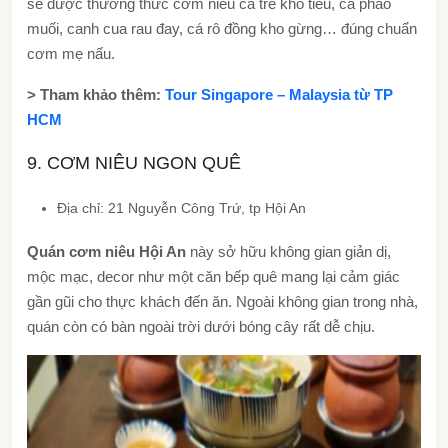
sẽ được thưởng thức cơm niêu cá trê kho tiêu, cà pháo
muối, canh cua rau đay, cá rô đồng kho gừng… đúng chuẩn
cơm mẹ nấu.
> Tham khảo thêm:
Tour Singapore – Malaysia từ TP
HCM
9. CƠM NIÊU NGON QUÊ
Địa chỉ: 21 Nguyễn Công Trứ, tp Hội An
Quán cơm niêu Hội An
này sở hữu không gian giản dị,
mộc mạc, decor như một căn bếp quê mang lại cảm giác
gần gũi cho thực khách đến ăn. Ngoài không gian trong nhà,
quán còn có bàn ngoài trời dưới bóng cây rất dễ chịu.