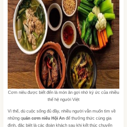
Cơm niêu được biết đến là món ăn gợi nhớ ký ức của nhiều
thế hệ người Việt
Vì thế, dù cuộc sống đủ đầy, nhiều người vẫn muốn tìm về
những q
uán cơm niêu Hội An
để thưởng thức cùng gia
đình, đặc biệt là các đoàn khách sau khi kết thúc chuyến