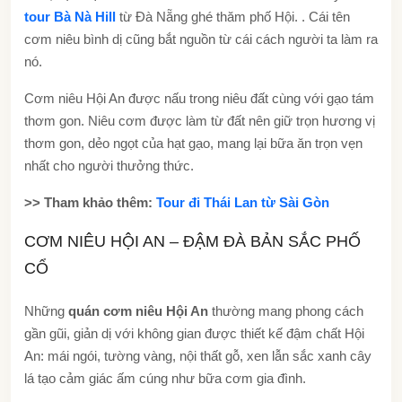
tour Bà Nà Hill
từ Đà Nẵng ghé thăm phố Hội. . Cái tên
cơm niêu bình dị cũng bắt nguồn từ cái cách người ta làm ra
nó.
Cơm niêu Hội An được nấu trong niêu đất cùng với gạo tám
thơm gon. Niêu cơm được làm từ đất nên giữ trọn hương vị
thơm gon, dẻo ngọt của hạt gạo, mang lại bữa ăn trọn vẹn
nhất cho người thưởng thức.
>> Tham khảo thêm:
Tour đi Thái Lan từ Sài Gòn
CƠM NIÊU HỘI AN – ĐẬM ĐÀ BẢN SẮC PHỐ
CỔ
Những
quán cơm niêu Hội An
thường mang phong cách
gần gũi, giản dị với không gian được thiết kế đậm chất Hội
An: mái ngói, tường vàng, nội thất gỗ, xen lẫn sắc xanh cây
lá tạo cảm giác ấm cúng như bữa cơm gia đình.