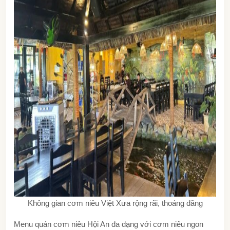
Không gian cơm niêu Việt Xưa rộng rãi, thoáng đãng
Menu
quán cơm niêu Hội An
đa dạng với cơm niêu ngon