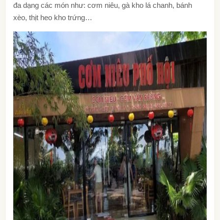
đa dạng các món như: cơm niêu, gà kho lá chanh, bánh
xèo, thịt heo kho trứng…