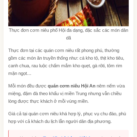
Thực đơn cơm niêu phố Hội đa dạng, đặc sắc các món dân
dã
Thực đơn tại các quán cơm niêu rất phong phú, thường
gồm các món ăn truyền thống như: cá kho tộ, thịt kho tiêu,
canh chua, rau luộc chấm mắm kho quẹt, gà rôti, tôm rim
mặn ngọt…
Mỗi món đều được
quán cơm niêu Hội An
nêm nếm vừa
miệng, đậm đà theo khẩu vị miền Trung nhưng vẫn chiều
lòng được thực khách ở mỗi vùng miền.
Giá cả tại quán cơm niêu khá hợp lý, phục vụ chu đáo, phù
hợp với cả khách du lịch lẫn người dân địa phương.