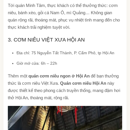
Tới quán Minh Tâm, thực khách có thể thưởng thức: cơm
niêu, bánh xèo, gỏi cá Nam Ô, mì Quảng… Không gian
quán rộng rãi, thoáng mát, phục vụ nhiệt tình mang đến cho
thực khách trải nghiệm tuyệt vời.
3. CƠM NIÊU VIỆT XƯA HỘI AN
Địa chỉ: 75 Nguyễn Tất Thành, P. Cẩm Phô, tp Hội An
Giờ mở cửa: 6h – 22h
Thêm một
quán cơm niêu ngon ở Hội An
để bạn thưởng
thức là cơm niêu Việt Xưa.
Quán cơm niêu Hội An
này
được thiết kế theo phong cách truyền thống, mang đậm hơi
thở Hội An, thoáng mát, rộng rãi.