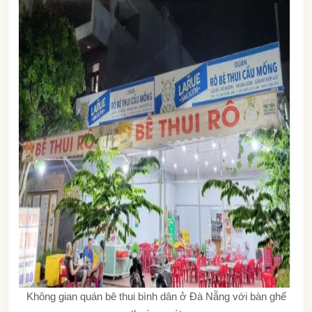
Không gian quán bê thui bình dân ở Đà Nẵng với bàn ghế