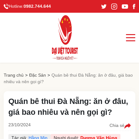
Hotline:
0982.744.644
Trang chủ
>
Đặc Sản
>
Quán bê thui Đà Nẵng: ăn ở đâu, giá bao
nhiêu và nên gọi gì?
Quán bê thui Đà Nẵng: ăn ở đâu,
giá bao nhiêu và nên gọi gì?
23/10/2024
Chia sẻ
Tác giả:
Hằng Min
Người duyệt:
Dương Văn Hùng