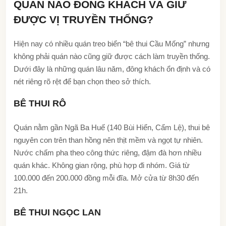
QUÁN NÀO ĐÔNG KHÁCH VÀ GIỮ
ĐƯỢC VỊ TRUYỀN THỐNG?
Hiện nay có nhiều quán treo biển “bê thui Cầu Mống” nhưng
không phải quán nào cũng giữ được cách làm truyền thống.
Dưới đây là những quán lâu năm, đông khách ổn định và có
nét riêng rõ rệt để bạn chọn theo sở thích.
BÊ THUI RÔ
Quán nằm gần Ngã Ba Huế (140 Bùi Hiển, Cẩm Lệ), thui bê
nguyên con trên than hồng nên thịt mềm và ngọt tự nhiên.
Nước chấm pha theo công thức riêng, đậm đà hơn nhiều
quán khác. Không gian rộng, phù hợp đi nhóm. Giá từ
100.000 đến 200.000 đồng mỗi đĩa. Mở cửa từ 8h30 đến
21h.
BÊ THUI NGỌC LAN