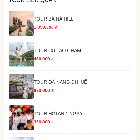
TOUR BÀ NÀ HILL
1.030.000
đ
TOUR CÙ LAO CHÀM
450.000
đ
TOUR ĐÀ NẴNG ĐI HUẾ
690.000
đ
TOUR HỘI AN 1 NGÀY
350.000
đ