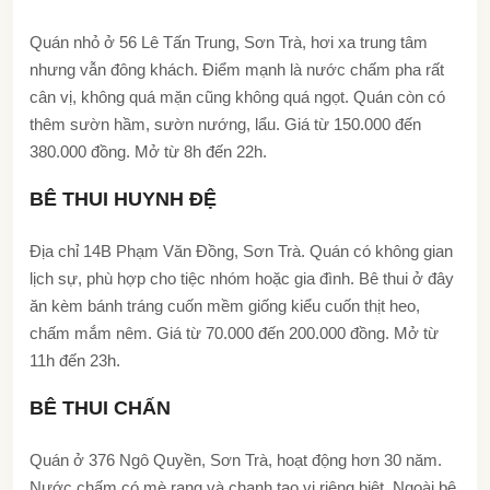
Quán nhỏ ở 56 Lê Tấn Trung, Sơn Trà, hơi xa trung tâm
nhưng vẫn đông khách. Điểm mạnh là nước chấm pha rất
cân vị, không quá mặn cũng không quá ngọt. Quán còn có
thêm sườn hầm, sườn nướng, lẩu. Giá từ 150.000 đến
380.000 đồng. Mở từ 8h đến 22h.
BÊ THUI HUYNH ĐỆ
Địa chỉ 14B Phạm Văn Đồng, Sơn Trà. Quán có không gian
lịch sự, phù hợp cho tiệc nhóm hoặc gia đình. Bê thui ở đây
ăn kèm bánh tráng cuốn mềm giống kiểu cuốn thịt heo,
chấm mắm nêm. Giá từ 70.000 đến 200.000 đồng. Mở từ
11h đến 23h.
BÊ THUI CHẤN
Quán ở 376 Ngô Quyền, Sơn Trà, hoạt động hơn 30 năm.
Nước chấm có mè rang và chanh tạo vị riêng biệt. Ngoài bê