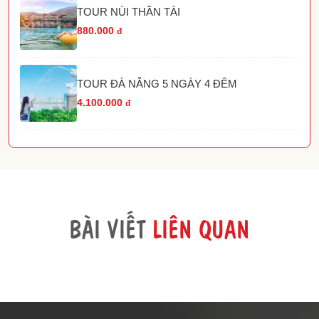
TOUR NÚI THẦN TÀI
880.000
đ
TOUR ĐÀ NẴNG 5 NGÀY 4 ĐÊM
4.100.000
đ
BÀI VIẾT
LIÊN QUAN