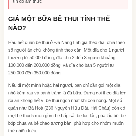
tín đồ ẩm thực
GIÁ MỘT BỮA BÊ THUI TÍNH THẾ
NÀO?
Hầu hết quán bê thui ở Đà Nẵng tính giá theo đĩa, chia theo
số người ăn chứ không tính theo cân. Một đĩa cho 1 người
thường từ 50.000 đồng, đĩa cho 2 đến 3 người khoảng
100.000 đến 200.000 đồng, và đĩa cho bàn 5 người từ
250.000 đến 350.000 đồng.
Nếu đi một mình hoặc hai người, bạn chỉ cần gọi một đĩa
nhỏ kèm rau và bánh tráng là đủ bữa. Đừng gọi theo đĩa lớn
rồi ăn không hết vì bê thui ngon nhất khi còn nóng. Một số
quán như Bà Hoà (236 Nguyễn Hữu Dật, Hải Châu) còn có
mẹt bê thui 5 món gồm bê hấp sả, bê lúc lắc, phá lấu bê, bê
bóp chua và bê chao tương bần, phù hợp cho nhóm muốn
thử nhiều kiểu.