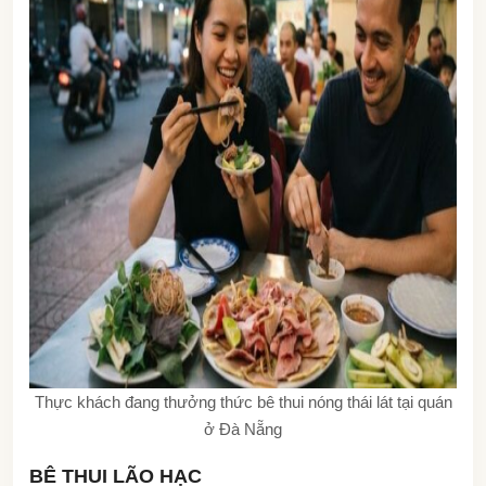
Thực khách đang thưởng thức bê thui nóng thái lát tại quán
ở Đà Nẵng
BÊ THUI LÃO HẠC