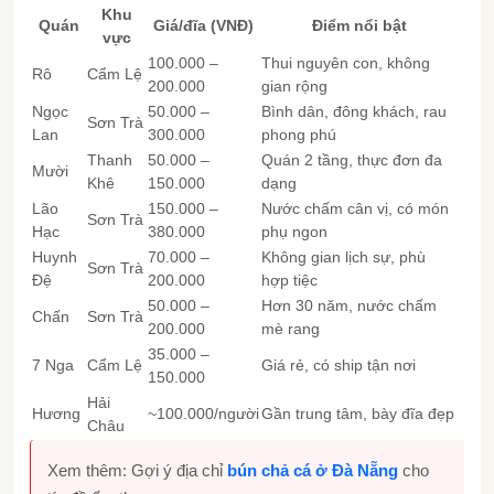
Khu
Quán
Giá/đĩa (VNĐ)
Điểm nổi bật
vực
100.000 –
Thui nguyên con, không
Rô
Cẩm Lệ
200.000
gian rộng
Ngọc
50.000 –
Bình dân, đông khách, rau
Sơn Trà
Lan
300.000
phong phú
Thanh
50.000 –
Quán 2 tầng, thực đơn đa
Mười
Khê
150.000
dạng
Lão
150.000 –
Nước chấm cân vị, có món
Sơn Trà
Hạc
380.000
phụ ngon
Huynh
70.000 –
Không gian lịch sự, phù
Sơn Trà
Đệ
200.000
hợp tiệc
50.000 –
Hơn 30 năm, nước chấm
Chấn
Sơn Trà
200.000
mè rang
35.000 –
7 Nga
Cẩm Lệ
Giá rẻ, có ship tận nơi
150.000
Hải
Hương
~100.000/người
Gần trung tâm, bày đĩa đẹp
Châu
Xem thêm: Gợi ý địa chỉ
bún chả cá ở Đà Nẵng
cho