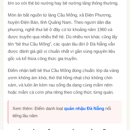
lớn so với thịt bò nướng hay bê nướng tảng thông thường.
Món ăn bắt nguồn từ làng Cầu Mống, xã Điện Phương,
huyện Điện Bàn, tỉnh Quảng Nam. Theo người dân địa
phương, nghề thui bê ở đây có từ khoảng năm 1960 và
được truyền qua nhiều thế hệ. Dù nhiều nơi khác cũng lấy
tên “bê thui Cầu Mống”, các quán lâu đời ở Đà Nẵng vẫn
được đánh giá giữ vị chuẩn nhất vì gần vùng nguyên liệu
gốc và kế thừa công thức gia truyền.
Điểm nhận biết bê thui Cầu Mống đúng chuẩn: lớp da vàng
ươm không ám khói, thớ thịt hồng nhạt chứ không chín
xám, và luôn ăn kèm rau sống đa dạng cùng mắm nêm
hoặc mắm cá cơm pha riêng theo công thức từng quán.
Xem thêm: Điểm danh loạt
quán nhậu Đà Nẵng
nổi
tiếng lâu năm