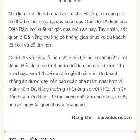
thoáng mát
Nếu lịch trình du lịch của bạn có ghé Hội An, bạn cũng có
thể thử bê thui ngay tại các quán dọc Quốc lộ 1A đoạn qua
Điện Bàn, nơi xuất xứ gốc của món ăn này. Tuy nhiên, các
quán ở Đà Nẵng thường có không gian phục vụ du khách
tốt hơn và dễ tìm hơn.
Cuối tuần và ngày lễ, hầu hết quán bê thui nổi tiếng đều rất
đông. Nếu đi nhóm từ 4 người trở lên, nên đến trước 11h
trưa hoặc sau 17h để có chỗ ngồi thoải mái. Du khách
không ăn được cay nên báo quán pha mắm nhạt hơn vì
mắm nêm Đà Nẵng thường khá nồng so với khẩu vị miền
Bắc hay miền Nam. Bê thui ngon nhất khi còn nóng, vì vậy
nên ăn ngay tại quán thay vì mang về.
Hằng Min – daivietourist.vn
TOUR LIÊN QUAN