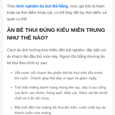
Theo
kinh nghiệm du lịch Đà Nẵng
, mức giá trên là tham
khảo tại thời điểm khảo sát, có thể thay đổi tùy thời điểm và
quán cụ thể.
ĂN BÊ THUI ĐÚNG KIỂU MIỀN TRUNG
NHƯ THẾ NÀO?
Cách ăn ảnh hưởng khá nhiều đến trải nghiệm, đặc biệt với
du khách lần đầu thử món này. Người Đà Nẵng thường ăn
bê thui theo trình tự sau:
Vắt nước cốt chanh lên phần thịt bê thui trên đĩa trước
khi cuốn. Chanh giúp thịt dậy vị ngọt và giảm ngấy.
Trải một miếng bánh tráng mỏng lên tay, xếp ít rau sống
(xà lách, rau thơm, húng quế, diếp cá), thêm vài lát chuối
chát và ít đu đủ chua.
Đặt một đến hai miếng bê thui lên trên, cuộn chặt tay lại
thành cuốn vừa miệng.