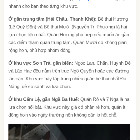
nhanh cho bạn theo từng khu vực.
Ở gần trung tâm (Hải Châu, Thanh Khê):
Bê thui Hương
(Lê Quý Đôn) và Bê thui Mười (Nguyễn Tri Phương) là hai
lựa chọn tiện nhất. Quán Hương phù hợp nếu muốn ăn gần
các điểm tham quan trung tâm. Quán Mười có không gian
rộng hơn, phù hợp nhóm đông.
Ở khu vực Sơn Trà, gần biển:
Ngọc Lan, Chấn, Huynh Đệ
và Lão Hạc đều nằm trên trục Ngô Quyền hoặc các đường
lân cận. Khu vực này tập trung nhiều quán bê thui nhất Đà
Nẵng, dễ so sánh và lựa chọn.
Ở khu Cẩm Lệ, gần Ngã Ba Huế:
Quán Rô và 7 Nga là hai
lựa chọn nổi bật. Khu vực này giá có phần rẻ hơn, quán ít
đông hơn vào ngày thường nên không cần lo hết chỗ.