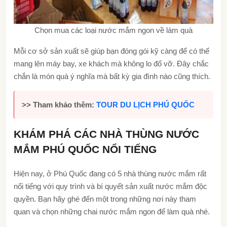
Chọn mua các loại nước mắm ngon về làm quà
Mỗi cơ sở sản xuất sẽ giúp bạn đóng gói kỹ càng để có thể
mang lên máy bay, xe khách mà không lo đổ vỡ. Đây chắc
chắn là món quà ý nghĩa mà bất kỳ gia đình nào cũng thích.
>> Tham khảo thêm:
TOUR DU LỊCH PHÚ QUỐC
KHÁM PHÁ CÁC NHÀ THÙNG NƯỚC
MẮM PHÚ QUỐC NỔI TIẾNG
Hiện nay, ở Phú Quốc đang có 5 nhà thùng nước mắm rất
nổi tiếng với quy trình và bí quyết sản xuất nước mắm độc
quyền. Bạn hãy ghé đến một trong những nơi này tham
quan và chọn những chai nước mắm ngon để làm quà nhé.