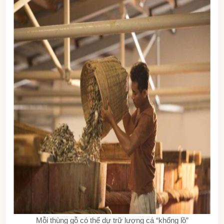
Mỗi thùng gỗ có thể dự trữ lượng cá “khổng lồ”