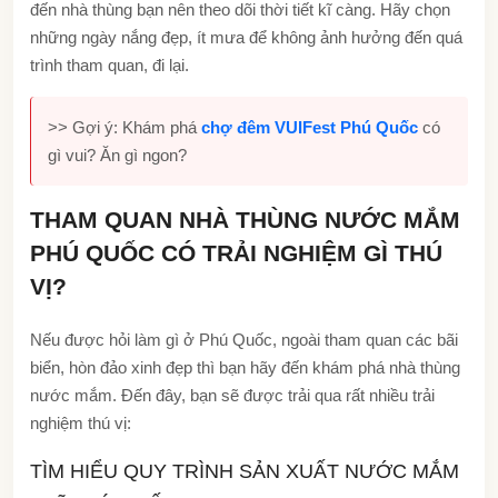
đến nhà thùng bạn nên theo dõi thời tiết kĩ càng. Hãy chọn
những ngày nắng đẹp, ít mưa để không ảnh hưởng đến quá
trình tham quan, đi lại.
>> Gợi ý: Khám phá
chợ đêm VUIFest Phú Quốc
có
gì vui? Ăn gì ngon?
THAM QUAN NHÀ THÙNG NƯỚC MẮM
PHÚ QUỐC CÓ TRẢI NGHIỆM GÌ THÚ
VỊ?
Nếu được hỏi làm gì ở Phú Quốc, ngoài tham quan các bãi
biển, hòn đảo xinh đẹp thì bạn hãy đến khám phá nhà thùng
nước mắm. Đến đây, bạn sẽ được trải qua rất nhiều trải
nghiệm thú vị:
TÌM HIỂU QUY TRÌNH SẢN XUẤT NƯỚC MẮM