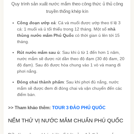
Quy trình sản xuất nước mắm theo công thức ủ thủ công
truyền thống khép kín
Công đoạn ướp cá
: Cá và muối được ướp theo tỉ lệ 3
cá: 1 muối và ủ tối thiểu trong 12 tháng. Một số
nhà
thùng nước mắm Phú Quốc
có thời gian ủ lên tới 15
tháng.
Rút nước mắm sau ủ
: Sau khi ủ từ 1 đến hơn 1 năm,
nước mắm sẽ được rút dần theo độ đạm (30 độ đam, 20
độ đạm). Sau đó được hòa chung vào 1 vò và mang đi
phơi nắng.
Đóng chai thành phẩm
: Sau khi phơi đủ nắng, nước
mắm sẽ được đem đi đóng chai và vận chuyển đến các
điểm bán.
>> Tham khảo thêm:
TOUR 3 ĐẢO PHÚ QUỐC
NẾM THỬ VỊ NƯỚC MẮM CHUẨN PHÚ QUỐC