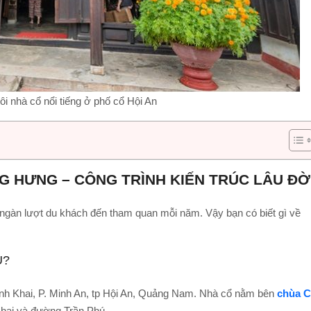
ôi nhà cổ nổi tiếng ở phố cổ Hội An
NG HƯNG – CÔNG TRÌNH KIẾN TRÚC LÂU ĐỜ
ngàn lượt du khách đến tham quan mỗi năm. Vậy bạn có biết gì về
U?
nh Khai, P. Minh An, tp Hội An, Quảng Nam. Nhà cổ nằm bên
chùa 
Khai và đường Trần Phú.