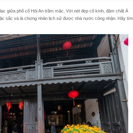
TOUR ĐI BỘ DƯỚI BIỂN NHA TRANG
TOUR NAM ĐẢO PHÚ QUỐC
 lạc giữa phố cổ Hội An trầm mặc. Với nét đẹp cổ kính, đậm chất Á
TOUR LẶN BIỂN NHA TRANG
 đặc sắc và là chứng nhân lịch sử được nhà nước công nhận. Hãy tìm
TOUR CÂU MỰC ĐÊM PHÚ QUỐC
TOUR NAM ĐẢO PHÚ QUỐC
Q