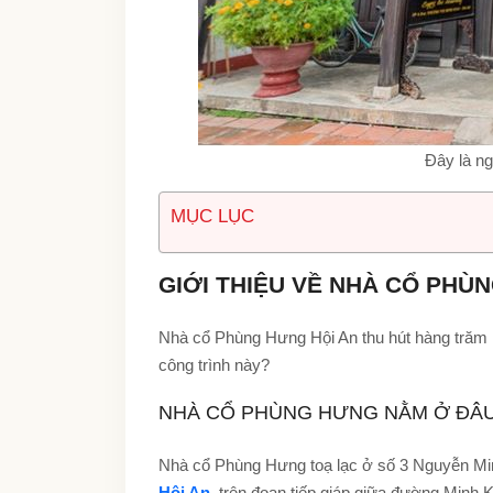
Đây là ng
MỤC LỤC
GIỚI THIỆU VỀ NHÀ CỔ PHÙ
Nhà cổ Phùng Hưng Hội An thu hút hàng trăm 
công trình này?
NHÀ CỔ PHÙNG HƯNG NẰM Ở ĐÂ
Nhà cổ Phùng Hưng toạ lạc ở số 3 Nguyễn Mi
Hội An
, trên đoạn tiếp giáp giữa đường Minh 