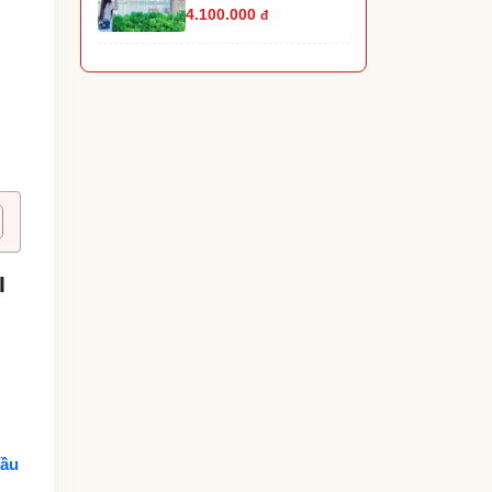
4.100.000
đ
I
Cầu