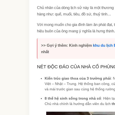
Chủ nhân của dòng lịch sử này là một thương 
hàng như: quế, muối, tiêu, đồ sứ, thuỷ tinh…
Với mong muốn cho gia đình làm ăn phát đạt, 
hiệu buôn của ông mang ý nghĩa là hưng thịnh
>> Gợi ý thêm: Kinh nghiệm
khu du lịch 
nhất
NÉT ĐỘC ĐÁO CỦA NHÀ CỔ PHÙ
Kiến trúc giao thoa của 3 trường phái
: 
Việt – Nhật – Trung. Hệ thống ban công, cử
và mái trước gian sau cùng hệ thống rường,
8 thế hệ sinh sống trong nhà cổ
: Hiện t
Chủ nhà chính là hướng dẫn viên du lịch
th