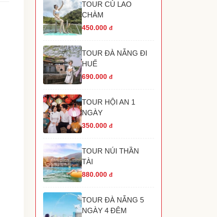
TOUR CÙ LAO
TOUR HANG RÁI VĨNH HY NHA TRANG
CHÀM
TOUR HÒN MÓNG TAY PHÚ QUỐC
TOUR THÁC YANG BAY NHA TRANG
450.000
đ
TOUR HÒN THƠM PHÚ QUỐC
TOUR THAM QUAN GRAND WORLD PHÚ
TOUR ĐÀ NẴNG ĐI
UỐC
HUẾ
690.000
đ
TOUR HỘI AN 1
NGÀY
350.000
đ
TOUR NÚI THẦN
TÀI
880.000
đ
TOUR ĐÀ NẴNG 5
NGÀY 4 ĐÊM