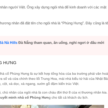
nhân người Việt. Ông xây dựng ngôi nhà để kinh doanh với các mặt
thương nhân đã đặt tên cho ngôi nhà là “Phùng Hưng”. Đây cũng là t
.
Bà Nà Hills
Đà Nẵng tham quan, ăn uống, nghỉ ngơi ở đâu mới
NG HƯNG
Nhà cổ Phùng Hưng là sự kết hợp tổng hòa của ba trường phái văn hoá
a sổ và cửa chính theo lối Trung Hoa, mái nhà kiểu tứ hải của Nhật B
 cột, xà dọc, xà ngang, sườn gỗ đậm kiến trúc Việt.
ại, chủ nhân của ngôi nhà là con cháu đời thứ 8 của vị thương nhân kia.
uyết minh nhà cổ Phùng Hưn
g cho tất cả khách du lịch.