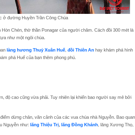
lạc ở đường Huyền Trần Công Chúa
n Hòn Chén, thờ thần Ponagar của người chăm. Cách đồi 300 mét là
tựa như một ngôi chùa.
quan
làng hương Thuỷ Xuân Huế
,
đồi Thiên An
hay khám phá hình
ám phá Huế của bạn thêm phong phú.
ớn, độ cao cũng vừa phải. Tuy nhiên lại khiến bao người say mê bởi
là điểm dừng chân, vãn cảnh của các vua chúa nhà Nguyễn. Bao qua
iều Nguyễn như:
lăng Thiệu Trị
,
lă
ng Đồng Khán
h
, lăng Xương Thọ,