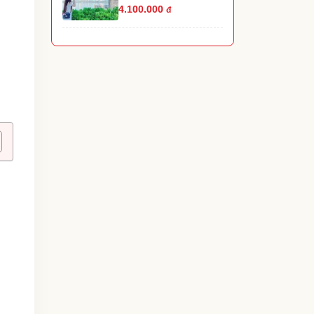
4.100.000
đ