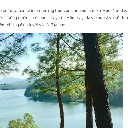
TOUR ĐI BỘ DƯỚI BIỂN NHA TRANG
TOUR NAM ĐẢO PHÚ QUỐC
ố đô” đưa bạn chiêm ngưỡng trọn vẹn cảnh núi non xứ Huế. Nơi đây
TOUR LẶN BIỂN NHA TRANG
i – sông nước – núi non – cây cối. Hôm nay, daivietourist.vn sẽ đưa
TOUR CÂU MỰC ĐÊM PHÚ QUỐC
iệm những điều tuyệt vời ở đây nhé.
TOUR NAM ĐẢO PHÚ QUỐC
Q