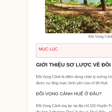
Đồi Vọng Cảnh
MỤC LỤC
GIỚI THIỆU SƠ LƯỢC VỀ ĐỒ
Đồi Vọng Cảnh là điểm dừng chân lý tưởng cho
được sự lãng mạn, bình yên của cố đô Huế.
ĐỒI VỌNG CẢNH HUẾ Ở ĐÂU?
Đồi Vọng Cảnh toạ lạc tại địa chỉ 102 Huyền 
địa bàn 2 phường Thuỷ Xuân và Thuỷ Biều , 