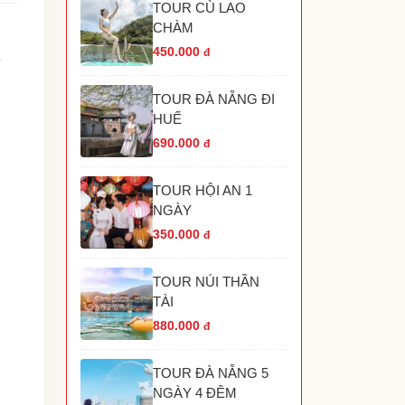
TOUR CÙ LAO
TOUR HANG RÁI VĨNH HY NHA TRANG
CHÀM
TOUR HÒN MÓNG TAY PHÚ QUỐC
TOUR THÁC YANG BAY NHA TRANG
450.000
đ
TOUR HÒN THƠM PHÚ QUỐC
TOUR THAM QUAN GRAND WORLD PHÚ
TOUR ĐÀ NẴNG ĐI
UỐC
HUẾ
690.000
đ
TOUR HỘI AN 1
NGÀY
350.000
đ
TOUR NÚI THẦN
TÀI
880.000
đ
TOUR ĐÀ NẴNG 5
NGÀY 4 ĐÊM