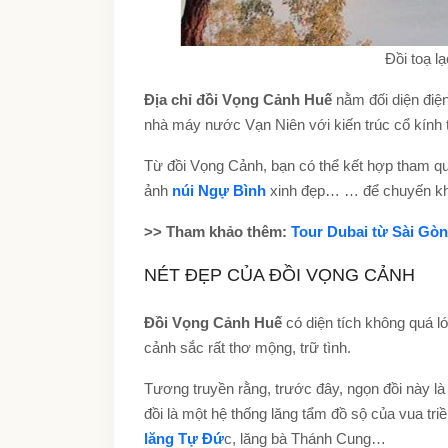
Đồi toạ 
Địa chỉ đồi Vọng Cảnh Huế
nằm đối diện điệ
nhà máy nước Vạn Niên với kiến trúc cổ kính 
Từ đồi Vọng Cảnh, bạn có thể kết hợp tham 
ảnh
núi Ngự Bình
xinh đẹp… … để chuyến kh
>> Tham khảo thêm:
Tour Dubai từ Sài Gòn
NÉT ĐẸP CỦA ĐỒI VỌNG CẢNH
Đồi Vọng Cảnh Huế
có diện tích không quá l
cảnh sắc rất thơ mộng, trữ tình.
Tương truyền rằng, trước đây, ngọn đồi này 
đồi là một hệ thống lăng tẩm đồ sộ của vua tr
lăng Tự Đứ
c, lăng bà Thánh Cung…