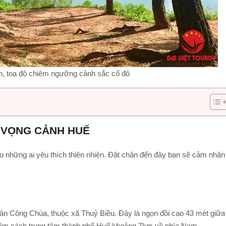
, toạ độ chiêm ngưỡng cảnh sắc cố đô
I VỌNG CẢNH HUẾ
 những ai yêu thích thiên nhiên. Đặt chân đến đây bạn sẽ cảm nhận
Trân Công Chúa, thuộc xã Thuỷ Biều. Đây là ngọn đồi cao 43 mét giữa
nằm cách trung tâm thành phố Huế khoảng 7km về phía Nam.