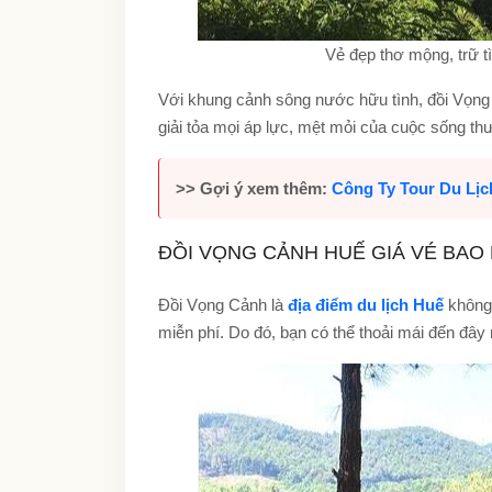
Vẻ đẹp thơ mộng, trữ 
Với khung cảnh sông nước hữu tình, đồi Vọng 
giải tỏa mọi áp lực, mệt mỏi của cuộc sống th
>> Gợi ý xem thêm:
Công Ty Tour Du Lị
ĐỒI VỌNG CẢNH HUẾ GIÁ VÉ BAO
Đồi Vọng Cảnh là
địa điểm du lịch Huế
không 
miễn phí. Do đó, bạn có thể thoải mái đến đây m