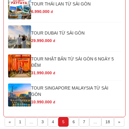
TOUR THÁI LAN TỪ SÀI GÒN
6.990.000
đ
TOUR DUBAI TỪ SÀI GÒN
29.990.000
đ
TOUR NHẬT BẢN TỪ SÀI GÒN 6 NGÀY 5
ĐÊM
31.990.000
đ
TOUR SINGAPORE MALAYSIA TỪ SÀI
GÒN
10.990.000
đ
«
1
…
3
4
5
6
7
…
18
»