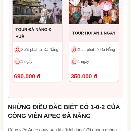
TOUR ĐÀ NẴNG ĐI
TOUR HỘI AN 1 NGÀY
HUẾ
Xuất phát từ Đà Nẵng
Xuất phát từ Đà Nẵng
1 ngày
1 ngày
690.000
đ
350.000
đ
NHỮNG ĐIỀU ĐẶC BIỆT CÓ 1-0-2 CỦA
CÔNG VIÊN APEC ĐÀ NẴNG
Công viên Apec ngay sau khi “trình làng” đã nhanh chóng