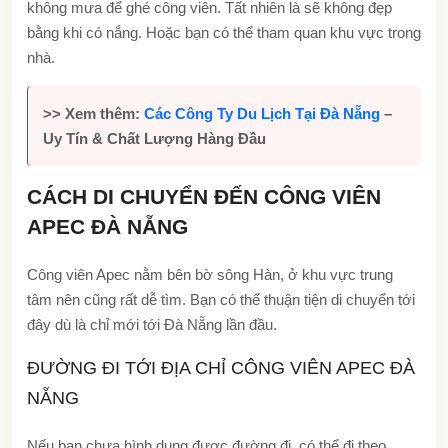
không mưa để ghé công viên. Tất nhiên là sẽ không đẹp
bằng khi có nắng. Hoặc bạn có thể tham quan khu vực trong
nhà.
>> Xem thêm:
Các Công Ty Du Lịch Tại Đà Nẵng
–
Uy Tín & Chất Lượng Hàng Đầu
CÁCH DI CHUYỂN ĐẾN CÔNG VIÊN
APEC ĐÀ NẴNG
Công viên Apec nằm bên bờ sông Hàn, ở khu vực trung
tâm nên cũng rất dễ tìm. Bạn có thể thuận tiện di chuyển tới
đây dù là chỉ mới tới Đà Nẵng lần đầu.
ĐƯỜNG ĐI TỚI ĐỊA CHỈ CÔNG VIÊN APEC ĐÀ
NẴNG
Nếu bạn chưa hình dung được đường đi, có thể đi theo