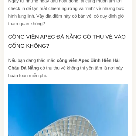
Ngay từ những ngày đầu hoạt động, ai cũng muốn tìm tới
check in để tận mắt chiêm ngưỡng và “rinh” về những bức
hình lung linh. Vậy địa điểm này có bán vé, có quy định giờ
tham quan không?
CÔNG VIÊN APEC ĐÀ NẴNG CÓ THU VÉ VÀO
CỔNG KHÔNG?
Nếu bạn đang thắc mắc
công viên Apec Bình Hiên Hải
Châu Đà Nẵng
có thu thu vé không thì yên tâm là nơi này
hoàn toàn miễn phí.