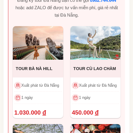
Đăng ký tour Đà Nẵng bạn có thể gọi
0982.744.644
hoặc add ZALO để được tư vấn miễn phí, giá rẻ nhất
tại Đà Nẵng.
TOUR BÀ NÀ HILL
TOUR CÙ LAO CHÀM
Xuất phát từ Đà Nẵng
Xuất phát từ Đà Nẵng
1 ngày
1 ngày
1.030.000
đ
450.000
đ