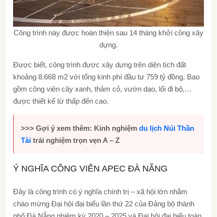
Công trình này được hoàn thiện sau 14 tháng khởi công xây
dựng.
Được biết, công trình được xây dựng trên diện tích đất
khoảng 8.668 m2 với tổng kinh phí đầu tư 759 tỷ đồng. Bao
gồm công viên cây xanh, thảm cỏ, vườn dạo, lối đi bộ,…
được thiết kế từ thấp đến cao.
>>> Gợi ý xem thêm: Kinh nghiệm
du lịch Núi Thần
Tài
trải nghiệm trọn vẹn A – Z
Ý NGHĨA CÔNG VIÊN APEC ĐÀ NẴNG
Đây là công trình có ý nghĩa chính trị – xã hội lớn nhằm
chào mừng Đại hội đại biểu lần thứ 22 của Đảng bộ thành
phố Đà Nẵng nhiệm kỳ 2020 – 2025 và Đại hội đại biểu toàn