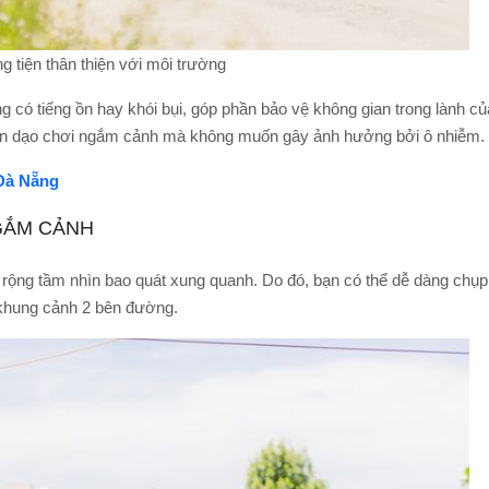
 tiện thân thiện với môi trường
g có tiếng ồn hay khói bụi, góp phần bảo vệ không gian trong lành củ
uốn dạo chơi ngắm cảnh mà không muốn gây ảnh hưởng bởi ô nhiễm.
 Đà Nẵng
NGẮM CẢNH
 rộng tầm nhìn bao quát xung quanh. Do đó, bạn có thể dễ dàng chụp
 khung cảnh 2 bên đường.