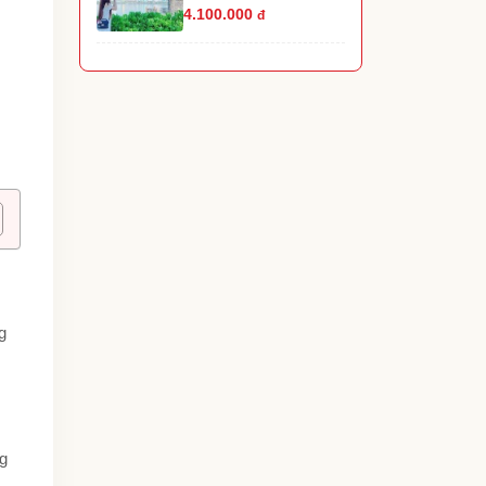
4.100.000
đ
g
ng