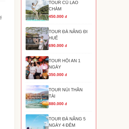
TOUR CÙ LAO
TOUR HANG RÁI VĨNH HY NHA TRANG
CHÀM
TOUR HÒN MÓNG TAY PHÚ QUỐC
TOUR THÁC YANG BAY NHA TRANG
450.000
đ
ể
TOUR HÒN THƠM PHÚ QUỐC
TOUR THAM QUAN GRAND WORLD PHÚ
TOUR ĐÀ NẴNG ĐI
UỐC
HUẾ
690.000
đ
TOUR HỘI AN 1
NGÀY
350.000
đ
TOUR NÚI THẦN
TÀI
880.000
đ
TOUR ĐÀ NẴNG 5
NGÀY 4 ĐÊM