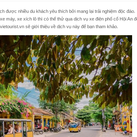
TOUR ĐI BỘ DƯỚI BIỂN NHA TRANG
TOUR NAM ĐẢO PHÚ QUỐC
ịch được nhiều du khách yêu thích bởi mang lại trải nghiệm độc đáo.
TOUR LẶN BIỂN NHA TRANG
 máy, xe xích lô thì có thể thử qua dịch vụ xe điện phố cổ Hội An đ
TOUR CÂU MỰC ĐÊM PHÚ QUỐC
ietourist.vn sẽ giới thiệu về dịch vụ này để bạn tham khảo.
TOUR NAM ĐẢO PHÚ QUỐC
Q