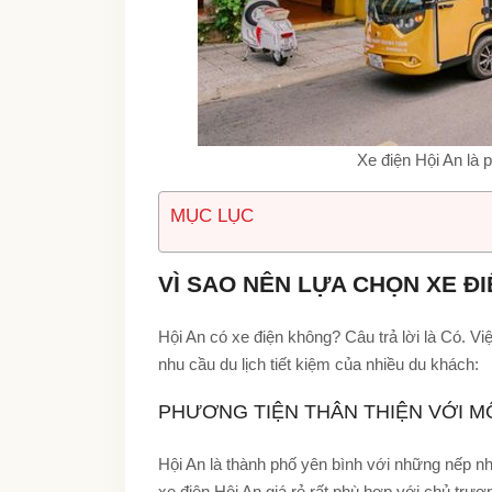
Xe điện Hội An là
MỤC LỤC
VÌ SAO NÊN LỰA CHỌN XE ĐIỆ
Hội An có xe điện không? Câu trả lời là Có. 
nhu cầu du lịch tiết kiệm của nhiều du khách:
PHƯƠNG TIỆN THÂN THIỆN VỚI 
Hội An là thành phố yên bình với những nếp n
xe điện Hội An giá rẻ rất phù hợp với chủ trươ