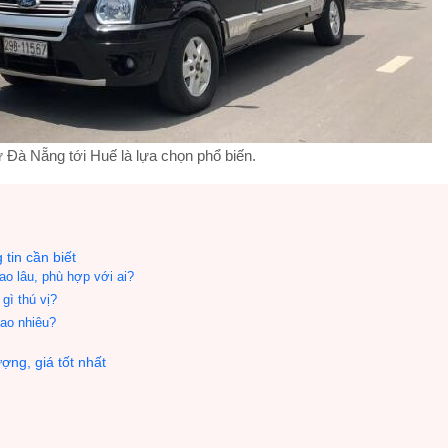
ừ Đà Nẵng tới Huế là lựa chọn phổ biến.
tin cần biết
o lâu, phù hợp với ai?
gì thú vị?
ao nhiêu?
ợng, giá tốt nhất