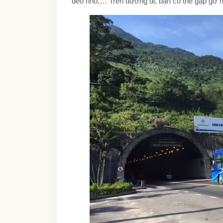
đèo nhỏ,… Trên đường đi, bạn có thể gặp gỡ 