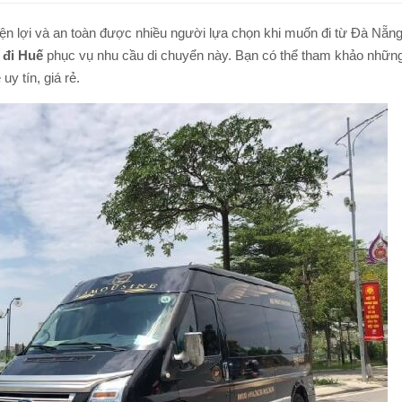
TOUR ĐI BỘ DƯỚI BIỂN NHA TRANG
TOUR NAM ĐẢO PHÚ QUỐC
ện lợi và an toàn được nhiều người lựa chọn khi muốn đi từ Đà Nẵng
TOUR LẶN BIỂN NHA TRANG
 đi Huế
phục vụ nhu cầu di chuyển này. Bạn có thể tham khảo nhữn
TOUR CÂU MỰC ĐÊM PHÚ QUỐC
uy tín, giá rẻ.
TOUR NAM ĐẢO PHÚ QUỐC
Q