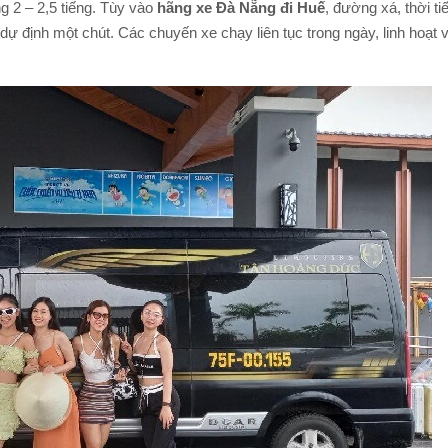
g 2 – 2,5 tiếng. Tùy vào
hãng xe Đà Nẵng đi Huế
, đường xá, thời tiế
 định một chút. Các chuyến xe chạy liên tục trong ngày, linh hoạt 