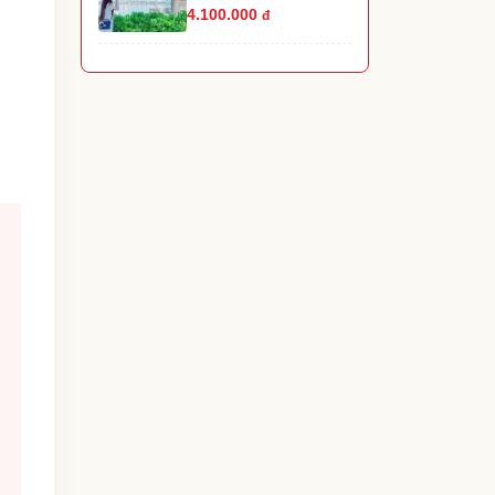
4.100.000
đ