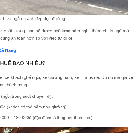
ách và ngắm cảnh đẹp dọc đường.
uế
chất lượng, bạn sẽ được ngã lưng nằm nghỉ, thậm chí là ngủ mà
 cũng an toàn hơn so với việc tự đi xe.
 Đà Nẵng
 HUẾ BAO NHIÊU?
xe: xe khách ghế ngồi, xe giường nằm, xe limousine. Do đó mà giá vé
ủa khách hàng.
(ngồi trong suốt chuyến đi).
00đ (khách có thể nằm như giường).
.000 – 180.000đ (đặc điểm là ít người, thoải mái).