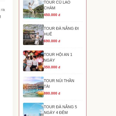
TOUR CÙ LAO
TOUR HANG RÁI VĨNH HY NHA TRANG
CHÀM
TOUR HÒN MÓNG TAY PHÚ QUỐC
 ra
TOUR THÁC YANG BAY NHA TRANG
450.000
đ
g
TOUR HÒN THƠM PHÚ QUỐC
TOUR THAM QUAN GRAND WORLD PHÚ
TOUR ĐÀ NẴNG ĐI
UỐC
HUẾ
690.000
đ
TOUR HỘI AN 1
NGÀY
350.000
đ
TOUR NÚI THẦN
TÀI
880.000
đ
TOUR ĐÀ NẴNG 5
NGÀY 4 ĐÊM