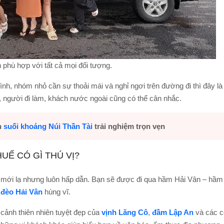
 phù hợp với tất cả mọi đối tượng.
ình, nhóm nhỏ cần sự thoải mái và nghỉ ngơi trên đường đi thì đây là
, người đi làm, khách nước ngoài cũng có thể cân nhắc.
h
suối khoáng Núi Thần Tài
trải nghiệm trọn vẹn
UẾ CÓ GÌ THÚ VỊ?
c mới lạ nhưng luôn hấp dẫn. Bạn sẽ được đi qua hầm Hải Vân – hầm
n
đèo Hải Vân
hùng vĩ.
ảnh thiên nhiên tuyệt đẹp của
vịnh Lăng Cô
,
đầm Lập An
và các c