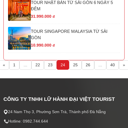
TOUR NHẬT BẢN TỪ SÀI GÒN 6 NGÀY 5
ĐÊM
31.990.000
đ
TOUR SINGAPORE MALAYSIA TỪ SÀI
GÒN
10.990.000
đ
«
1
…
22
23
24
25
26
…
40
»
CÔNG TY TNHH LỮ HÀNH ĐẠI VIỆT TOURIST
24 Nam Thọ 3, Phường Sơn Trà, Thành phố Đà Nẵng
Hotline: 0982.744.644