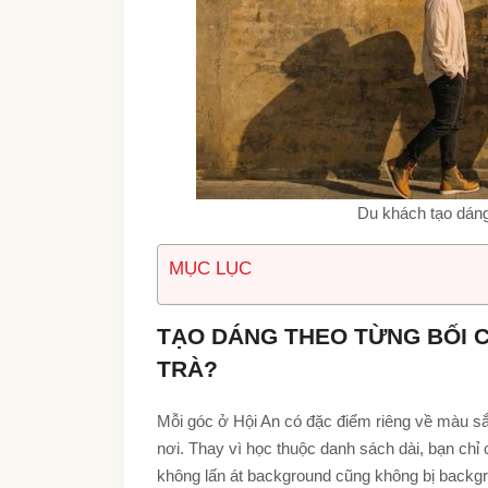
Du khách tạo dán
MỤC LỤC
TẠO DÁNG THEO TỪNG BỐI C
TRÀ?
Mỗi góc ở Hội An có đặc điểm riêng về màu sắ
nơi. Thay vì học thuộc danh sách dài, bạn ch
không lấn át background cũng không bị backg