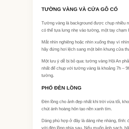
TƯỜNG VÀNG VÀ CỬA GỖ CỔ
Tường vàng là background được chụp nhiều nhấ
có thể tựa lưng nhẹ vào tường, một tay chạm 
Mắt nhìn nghiêng hoặc nhìn xuống thay vì nhì
hãy đứng hơi lệch sang một bên khung cửa tha
Một lưu ý dễ bị bỏ qua: tường vàng Hội An p
nhất để chụp với tường vàng là khoảng 7h – 9
tường.
PHỐ ĐÈN LỒNG
Đèn lồng cho ảnh đẹp nhất khi trời vừa tối, k
chút ánh hoàng hôn tạo nền xanh tím.
Dáng phù hợp ở đây là dáng nhẹ nhàng, tĩnh: 
với đèn lồng phía sau.
Nếu muốn ảnh sạch, hãy