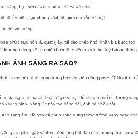
hẹ nhàng, hợp với các con hẻm nhỏ và bờ sông.
hố cổ lẫn biển, tạo phong cách tối giản mà vẫn nổi bật.
uần dài vải mỏng.
e phức tạp: nón lá, quạt giấy, túi đeo chéo nhỏ, khăn lụa buộc tóc,
ể làm nên dáng sẽ tự nhiên hơn rất nhiều so với hai tay buông thõng.
ANH ÁNH SÁNG RA SAO?
 chất lượng bức ảnh, quan trọng hơn cả kiểu dáng pose. Ở Hội An, mỗ
m, background sạch. Đây là “giờ vàng” để chụp ở phố cổ, tường vàng
o khung hình. Nắng lúc này tạo bóng dài, ảnh có chiều sâu.
 ánh sáng ấm, rất hợp để chụp chân dung trước tường vàng hoặc dọc
yển giao giữa ngày và đêm, đèn lồng bắt đầu sáng nhưng trời chưa tố