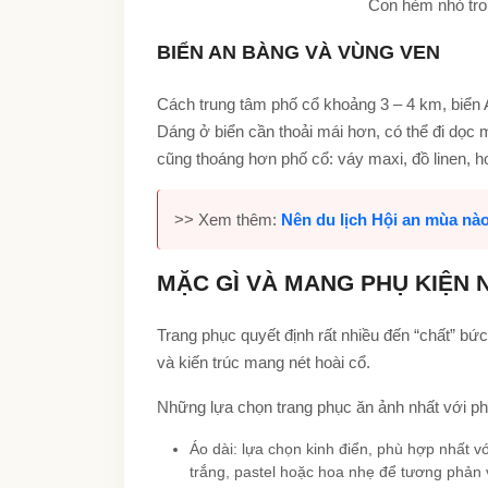
Con hẻm nhỏ tro
BIỂN AN BÀNG VÀ VÙNG VEN
Cách trung tâm phố cổ khoảng 3 – 4 km, biển 
Dáng ở biển cần thoải mái hơn, có thể đi dọc
cũng thoáng hơn phố cổ: váy maxi, đồ linen, 
>> Xem thêm:
Nên du lịch Hội an mùa nà
MẶC GÌ VÀ MANG PHỤ KIỆN 
Trang phục quyết định rất nhiều đến “chất” bứ
và kiến trúc mang nét hoài cổ.
Những lựa chọn trang phục ăn ảnh nhất với ph
Áo dài: lựa chọn kinh điển, phù hợp nhất 
trắng, pastel hoặc hoa nhẹ để tương phản 