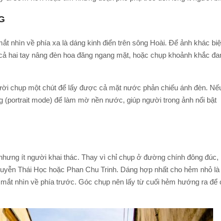
G
t nhìn về phía xa là dáng kinh điển trên sông Hoài. Để ảnh khác biệ
 cả hai tay nâng đèn hoa đăng ngang mặt, hoặc chụp khoảnh khắc đa
ười chụp một chút để lấy được cả mặt nước phản chiếu ánh đèn. Nế
g (portrait mode) để làm mờ nền nước, giúp người trong ảnh nổi bật
nhưng ít người khai thác. Thay vì chỉ chụp ở đường chính đông đúc,
uyễn Thái Học hoặc Phan Chu Trinh. Dáng hợp nhất cho hẻm nhỏ là
, mắt nhìn về phía trước. Góc chụp nên lấy từ cuối hẻm hướng ra để 