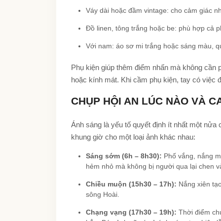
Váy dài hoặc đầm vintage: cho cảm giác n
Đồ linen, tông trắng hoặc be: phù hợp cả p
Với nam: áo sơ mi trắng hoặc sáng màu, q
Phụ kiện giúp thêm điểm nhấn mà không cần pos
hoặc kính mát. Khi cầm phụ kiện, tay có việc đ
CHỤP HỘI AN LÚC NÀO VÀ C
Ánh sáng là yếu tố quyết định ít nhất một nửa
khung giờ cho một loại ảnh khác nhau:
Sáng sớm (6h – 8h30):
Phố vắng, nắng mề
hẻm nhỏ mà không bị người qua lại chen và
Chiều muộn (15h30 – 17h):
Nắng xiên tạo
sông Hoài.
Chạng vạng (17h30 – 19h):
Thời điểm chu