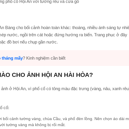
ng phố cổ Hội An với tường rêu và cửa gỗ
An Bàng cho bối cảnh hoàn toàn khác: thoáng, nhiều ánh sáng tự nhi
 mép nước, ngồi trên cát hoặc đứng hướng ra biển. Trang phục ở đây
hoặc đồ bơi nếu chụp gần nước.
o tháng mấy
? Kinh nghiệm cần biết
NÀO CHO ẢNH HỘI AN HÀI HÒA?
c ảnh ở Hội An, vì phố cổ có tông màu đặc trưng (vàng, nâu, xanh rêu
ố cổ:
với bối cảnh tường vàng, chùa Cầu, và phố đèn lồng. Nên chọn áo dài 
với tường vàng mà không bị rối mắt.