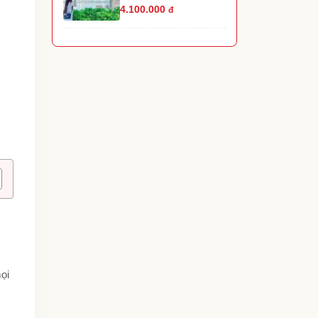
4.100.000
đ
ọi