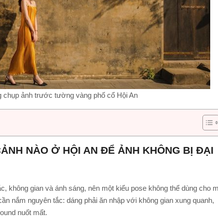
g chụp ảnh trước tường vàng phố cổ Hội An
ẢNH NÀO Ở HỘI AN ĐỂ ẢNH KHÔNG BỊ ĐẠI
c, không gian và ánh sáng, nên một kiểu pose không thể dùng cho m
ỉ cần nắm nguyên tắc: dáng phải ăn nhập với không gian xung quanh,
round nuốt mất.