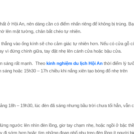
t ở Hội An, nên dáng cần có điểm nhấn riêng để không bị trùng. B
hờ lên mặt tường, chân bắt chéo tự nhiên.
n thẳng vào ống kính sẽ cho cảm giác tự nhiên hơn. Nếu có cửa gỗ c
y vì đứng chính giữa, tay đặt nhẹ lên cánh cửa hoặc bậu cửa.
hản sáng rất mạnh. Theo
kinh nghiệm du lịch Hội An
thời điểm lý tư
h sáng hoặc 15h30 – 17h chiều khi nắng xiên tạo bóng đổ nhẹ trên
hoảng 18h – 19h30, lúc đèn đã sáng nhưng bầu trời chưa tối hẳn, vẫn 
đứng ngước lên nhìn đèn lồng, giơ tay chạm nhẹ, hoặc ngồi ở bậc t
 đi sớm hơn hoặc tìm những đoạn phố phụ treo đèn lồng ít người biế