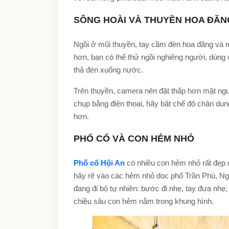
SÔNG HOÀI VÀ THUYỀN HOA ĐĂN
Ngồi ở mũi thuyền, tay cầm đèn hoa đăng và mắ
hơn, bạn có thể thử ngồi nghiêng người, dùng
thả đèn xuống nước.
Trên thuyền, camera nên đặt thấp hơn mặt ng
chụp bằng điện thoại, hãy bật chế độ chân dun
hơn.
PHỐ CỔ VÀ CON HẺM NHỎ
Phố cổ Hội An
có nhiều con hẻm nhỏ rất đẹp 
hãy rẽ vào các hẻm nhỏ dọc phố Trần Phú, Ng
đang đi bộ tự nhiên: bước đi nhẹ, tay đưa nhẹ
chiều sâu con hẻm nằm trong khung hình.