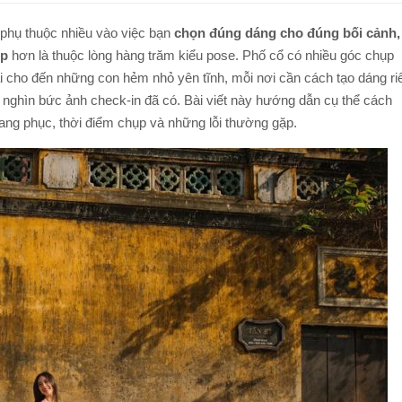
TOUR ĐI BỘ DƯỚI BIỂN NHA TRANG
TOUR NAM ĐẢO PHÚ QUỐC
phụ thuộc nhiều vào việc bạn
chọn đúng dáng cho đúng bối cảnh,
TOUR LẶN BIỂN NHA TRANG
ợp
hơn là thuộc lòng hàng trăm kiểu pose. Phố cổ có nhiều góc chụp
TOUR CÂU MỰC ĐÊM PHÚ QUỐC
i cho đến những con hẻm nhỏ yên tĩnh, mỗi nơi cần cách tạo dáng ri
TOUR NAM ĐẢO PHÚ QUỐC
g nghìn bức ảnh check-in đã có. Bài viết này hướng dẫn cụ thể cách
Q
ang phục, thời điểm chụp và những lỗi thường gặp.