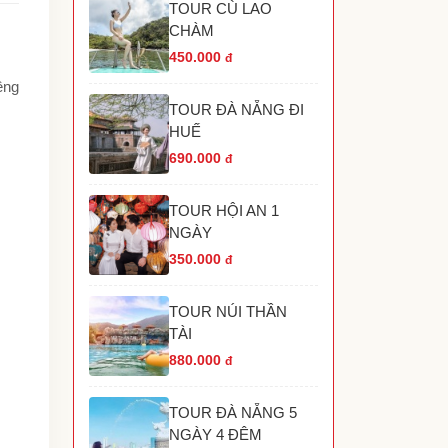
TOUR CÙ LAO
TOUR HANG RÁI VĨNH HY NHA TRANG
CHÀM
TOUR HÒN MÓNG TAY PHÚ QUỐC
TOUR THÁC YANG BAY NHA TRANG
450.000
đ
TOUR HÒN THƠM PHÚ QUỐC
êng
TOUR THAM QUAN GRAND WORLD PHÚ
TOUR ĐÀ NẴNG ĐI
UỐC
HUẾ
690.000
đ
TOUR HỘI AN 1
NGÀY
350.000
đ
TOUR NÚI THẦN
TÀI
880.000
đ
TOUR ĐÀ NẴNG 5
NGÀY 4 ĐÊM