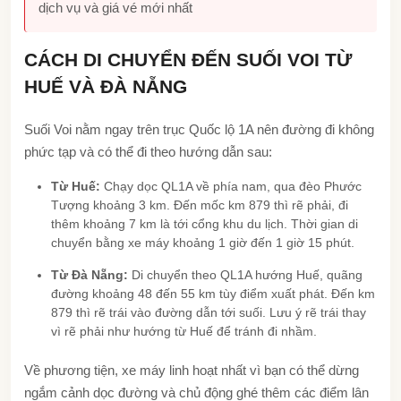
dịch vụ và giá vé mới nhất
CÁCH DI CHUYỂN ĐẾN SUỐI VOI TỪ
HUẾ VÀ ĐÀ NẴNG
Suối Voi nằm ngay trên trục Quốc lộ 1A nên đường đi không
phức tạp và có thể đi theo hướng dẫn sau:
Từ Huế:
Chạy dọc QL1A về phía nam, qua đèo Phước
Tượng khoảng 3 km. Đến mốc km 879 thì rẽ phải, đi
thêm khoảng 7 km là tới cổng khu du lịch. Thời gian di
chuyển bằng xe máy khoảng 1 giờ đến 1 giờ 15 phút.
Từ Đà Nẵng:
Di chuyển theo QL1A hướng Huế, quãng
đường khoảng 48 đến 55 km tùy điểm xuất phát. Đến km
879 thì rẽ trái vào đường dẫn tới suối. Lưu ý rẽ trái thay
vì rẽ phải như hướng từ Huế để tránh đi nhầm.
Về phương tiện, xe máy linh hoạt nhất vì bạn có thể dừng
ngắm cảnh dọc đường và chủ động ghé thêm các điểm lân