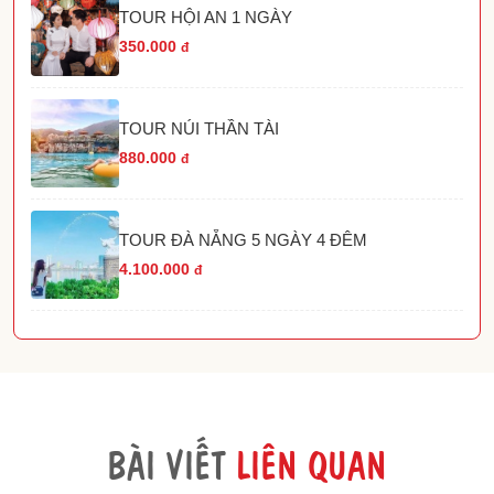
TOUR HỘI AN 1 NGÀY
350.000
đ
TOUR NÚI THẦN TÀI
880.000
đ
TOUR ĐÀ NẴNG 5 NGÀY 4 ĐÊM
4.100.000
đ
BÀI VIẾT
LIÊN QUAN