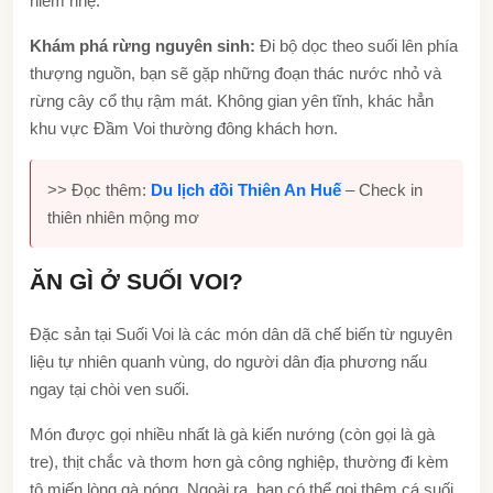
hiểm nhẹ.
Khám phá rừng nguyên sinh:
Đi bộ dọc theo suối lên phía
thượng nguồn, bạn sẽ gặp những đoạn thác nước nhỏ và
rừng cây cổ thụ rậm mát. Không gian yên tĩnh, khác hẳn
khu vực Đầm Voi thường đông khách hơn.
>> Đọc thêm:
Du lịch đồi Thiên An Huế
– Check in
thiên nhiên mộng mơ
ĂN GÌ Ở SUỐI VOI?
Đặc sản tại Suối Voi là các món dân dã chế biến từ nguyên
liệu tự nhiên quanh vùng, do người dân địa phương nấu
ngay tại chòi ven suối.
Món được gọi nhiều nhất là gà kiến nướng (còn gọi là gà
tre), thịt chắc và thơm hơn gà công nghiệp, thường đi kèm
tô miến lòng gà nóng. Ngoài ra, bạn có thể gọi thêm cá suối