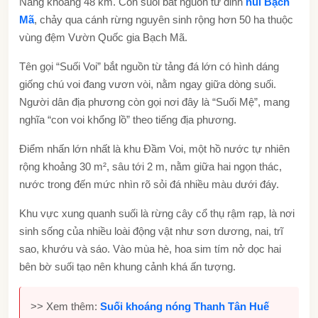
Nẵng khoảng 48 km. Con suối bắt nguồn từ đỉnh
núi Bạch
Mã
, chảy qua cánh rừng nguyên sinh rộng hơn 50 ha thuộc
vùng đệm
Vườn Quốc gia Bạch Mã
.
Tên gọi “Suối Voi” bắt nguồn từ tảng đá lớn có hình dáng
giống chú voi đang vươn vòi, nằm ngay giữa dòng suối.
Người dân địa phương còn gọi nơi đây là “Suối Mệ”, mang
nghĩa “con voi khổng lồ” theo tiếng địa phương.
Điểm nhấn lớn nhất là khu Đầm Voi, một hồ nước tự nhiên
rộng khoảng 30 m², sâu tới 2 m, nằm giữa hai ngọn thác,
nước trong đến mức nhìn rõ sỏi đá nhiều màu dưới đáy.
Khu vực xung quanh suối là rừng cây cổ thụ rậm rạp, là nơi
sinh sống của nhiều loài động vật như sơn dương, nai, trĩ
sao, khướu và sáo. Vào mùa hè, hoa sim tím nở dọc hai
bên bờ suối tạo nên khung cảnh khá ấn tượng.
>> Xem thêm:
Suối khoáng nóng Thanh Tân Huế