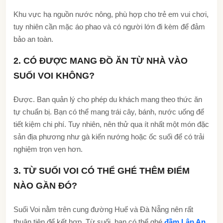
Khu vực hạ nguồn nước nông, phù hợp cho trẻ em vui chơi,
tuy nhiên cần mặc áo phao và có người lớn đi kèm để đảm
bảo an toàn.
2. CÓ ĐƯỢC MANG ĐỒ ĂN TỪ NHÀ VÀO
SUỐI VOI KHÔNG?
Được. Ban quản lý cho phép du khách mang theo thức ăn
tự chuẩn bị. Bạn có thể mang trái cây, bánh, nước uống để
tiết kiệm chi phí. Tuy nhiên, nên thử qua ít nhất một món đặc
sản địa phương như gà kiến nướng hoặc ốc suối để có trải
nghiệm trọn vẹn hơn.
3. TỪ SUỐI VOI CÓ THỂ GHÉ THÊM ĐIỂM
NÀO GẦN ĐÓ?
Suối Voi nằm trên cung đường Huế và Đà Nẵng nên rất
thuận tiện để kết hợp. Từ suối, bạn có thể ghé
đầm Lập An