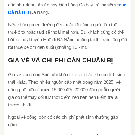
cận như đầm Lập An hay biển Lăng Cô hay trải nghiệm
tour
Bà Nà Hill
Đà Nẵng.
N
ếu không quen đường đèo hoặc đi cùng người lớn tuổi,
thuê ô tô hoặc taxi sẽ thoải mái hơn. Du khách cũng có thể
bắt xe buýt tuyến Huế đi Đà Nẵng, xuống tại thị trấn Lăng Cô
rồi thuê xe ôm đến suối (khoảng 10 km).
GIÁ VÉ VÀ CHI PHÍ CẦN CHUẨN BỊ
Giá vé vào cổng Suối Voi khá rẻ so với các khu du lịch sinh
thái khác. Theo nhiều nguồn cập nhật trong năm 2025, vé
cổng phổ biến ở mức 15.000 đến 20.000 đồng mỗi người,
giá có thể thay đổi tùy thời điểm nên bạn nên kiểm tra lại
trước khi đi.
Ngoài vé cổng, còn có các chi phí phát sinh thường gặp
gồm: