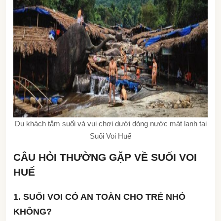
Du khách tắm suối và vui chơi dưới dòng nước mát lạnh tại
Suối Voi Huế
CÂU HỎI THƯỜNG GẶP VỀ SUỐI VOI
HUẾ
1. SUỐI VOI CÓ AN TOÀN CHO TRẺ NHỎ
KHÔNG?