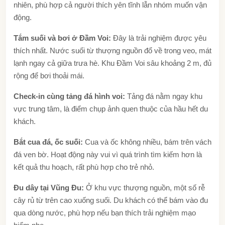
nhiên, phù hợp cả người thích yên tĩnh lẫn nhóm muốn vận
động.
Tắm suối và bơi ở Đầm Voi:
Đây là trải nghiệm được yêu
thích nhất. Nước suối từ thượng nguồn đổ về trong veo, mát
lạnh ngay cả giữa trưa hè. Khu Đầm Voi sâu khoảng 2 m, đủ
rộng để bơi thoải mái.
Check-in cùng tảng đá hình voi:
Tảng đá nằm ngay khu
vực trung tâm, là điểm chụp ảnh quen thuộc của hầu hết du
khách.
Bắt cua đá, ốc suối:
Cua và ốc không nhiều, bám trên vách
đá ven bờ. Hoạt động này vui vì quá trình tìm kiếm hơn là
kết quả thu hoạch, rất phù hợp cho trẻ nhỏ.
Đu dây tại Vũng Đu:
Ở khu vực thượng nguồn, một số rễ
cây rủ từ trên cao xuống suối. Du khách có thể bám vào đu
qua dòng nước, phù hợp nếu bạn thích trải nghiệm mạo