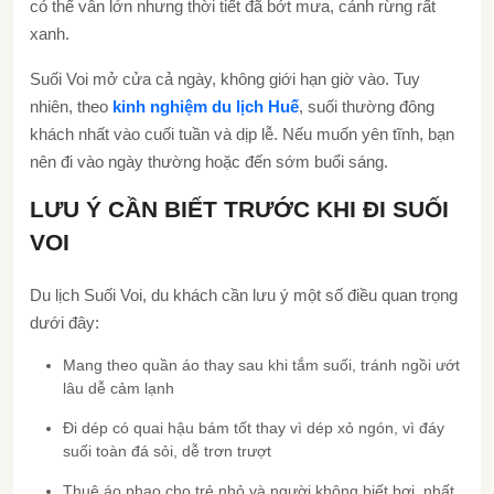
có thể vẫn lớn nhưng thời tiết đã bớt mưa, cảnh rừng rất
xanh.
Suối Voi mở cửa cả ngày, không giới hạn giờ vào. Tuy
nhiên, theo
kinh nghiệm du lịch Huế
, suối thường đông
khách nhất vào cuối tuần và dịp lễ. Nếu muốn yên tĩnh, bạn
nên đi vào ngày thường hoặc đến sớm buổi sáng.
LƯU Ý CẦN BIẾT TRƯỚC KHI ĐI SUỐI
VOI
Du lịch Suối Voi, du khách cần lưu ý một số điều quan trọng
dưới đây:
Mang theo quần áo thay sau khi tắm suối, tránh ngồi ướt
lâu dễ cảm lạnh
Đi dép có quai hậu bám tốt thay vì dép xỏ ngón, vì đáy
suối toàn đá sỏi, dễ trơn trượt
Thuê áo phao cho trẻ nhỏ và người không biết bơi, nhất