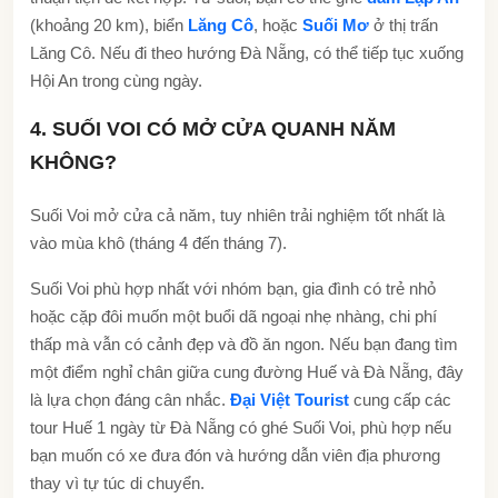
(khoảng 20 km), biển
Lăng Cô
, hoặc
Suối Mơ
ở thị trấn
Lăng Cô. Nếu đi theo hướng Đà Nẵng, có thể tiếp tục xuống
Hội An trong cùng ngày.
4. SUỐI VOI CÓ MỞ CỬA QUANH NĂM
KHÔNG?
Suối Voi mở cửa cả năm, tuy nhiên trải nghiệm tốt nhất là
vào mùa khô (tháng 4 đến tháng 7).
Suối Voi phù hợp nhất với nhóm bạn, gia đình có trẻ nhỏ
hoặc cặp đôi muốn một buổi dã ngoại nhẹ nhàng, chi phí
thấp mà vẫn có cảnh đẹp và đồ ăn ngon. Nếu bạn đang tìm
một điểm nghỉ chân giữa cung đường Huế và Đà Nẵng, đây
là lựa chọn đáng cân nhắc.
Đại Việt Tourist
cung cấp các
tour Huế 1 ngày từ Đà Nẵng có ghé Suối Voi, phù hợp nếu
bạn muốn có xe đưa đón và hướng dẫn viên địa phương
thay vì tự túc di chuyển.