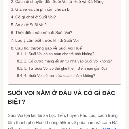
Cách di chuyển đến Suối Voi từ Huế và Đà Nẵng
Giá vé và chi phí cần chuẩn bị
Có gì chơi ở Suối Voi?
Ăn gì ở Suối Voi?
Thời điểm nào nên đi Suối Voi?
Lưu ý cần biết trước khi đi Suối Voi
Câu hỏi thường gặp về Suối Voi Huế
1. Suối Voi có an toàn cho trẻ nhỏ không?
2. Có được mang đồ ăn từ nhà vào Suối Voi không?
3. Từ Suối Voi có thể ghé thêm điểm nào gần đó?
4. Suối Voi có mở cửa quanh năm không?
SUỐI VOI NẰM Ở ĐÂU VÀ CÓ GÌ ĐẶC
BIỆT?
Suối Voi tọa lạc tại xã Lộc Tiến, huyện Phú Lộc, cách trung
tâm thành phố Huế khoảng 55km về phía nam và cách Đà