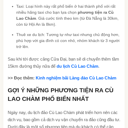
Taxi: Loại hình này rất phổ biến ở hai thành phố với rất
nhiều hãng taxi cho bạn lựa chọn
phương tiện ra Cù
Lao Chàm
. Giá cước tính theo km (từ Đà Nẵng là 30km,
còn từ Hội An là 8km).
Thuê xe du lịch: Tương tự như taxi nhưng chủ động hơn,
phù hợp với gia đình có con nhỏ, nhóm khách từ 3 người
trở lên.
Sau khi tới được cảng Cửa Đại, bạn sẽ di chuyển thêm tầm
15km đường thủy nữa để
du lịch Cù Lao Chàm
.
>> Đọc thêm:
Kinh nghiệm bãi Làng đảo Cù Lao Chàm
GỢI Ý NHỮNG PHƯƠNG TIỆN RA CÙ
LAO CHÀM PHỔ BIẾN NHẤT
Ngày nay, du lịch đảo Cù Lao Chàm phát triển hơn nên các
dịch vụ, bao gồm cả dịch vụ vận chuyển ra đảo cũng đầu tư.
Dưới đây là một số phương tiện mà du khách có thể cân