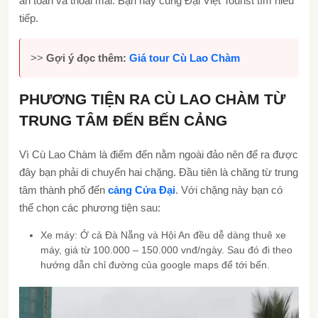
an toàn và thoải mái. Bạn hãy cùng Đại Việt Tourist tìm hiểu
tiếp.
>>
Gợi ý đọc thêm:
Giá tour Cù Lao Chàm
PHƯƠNG TIỆN RA CÙ LAO CHÀM TỪ
TRUNG TÂM ĐẾN BẾN CẢNG
Vì Cù Lao Chàm là điểm đến nằm ngoài đảo nên để ra được
đây bạn phải di chuyển hai chặng. Đầu tiên là chăng từ trung
tâm thành phố đến
cảng Cửa Đại
. Với chặng này bạn có
thể chọn các phương tiện sau:
Xe máy: Ở cả Đà Nẵng và Hội An đều dễ dàng thuê xe
máy, giá từ 100.000 – 150.000 vnđ/ngày. Sau đó đi theo
hướng dẫn chỉ đường của google maps để tới bến.