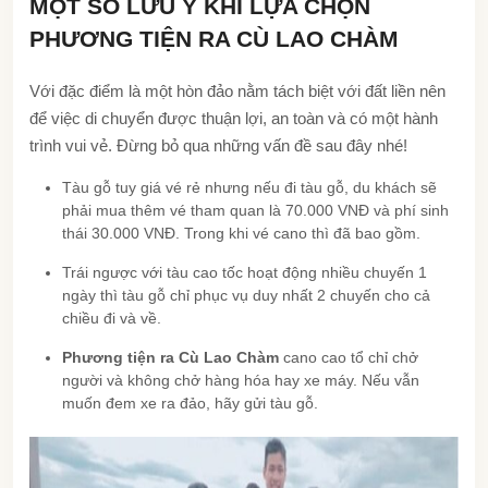
MỘT SỐ LƯU Ý KHI LỰA CHỌN
PHƯƠNG TIỆN RA CÙ LAO CHÀM
Với đặc điểm là một hòn đảo nằm tách biệt với đất liền nên
để việc di chuyển được thuận lợi, an toàn và có một hành
trình vui vẻ. Đừng bỏ qua những vấn đề sau đây nhé!
Tàu gỗ tuy giá vé rẻ nhưng nếu đi tàu gỗ, du khách sẽ
phải mua thêm vé tham quan là 70.000 VNĐ và phí sinh
thái 30.000 VNĐ. Trong khi vé cano thì đã bao gồm.
Trái ngược với tàu cao tốc hoạt động nhiều chuyến 1
ngày thì tàu gỗ chỉ phục vụ duy nhất 2 chuyến cho cả
chiều đi và về.
Phương tiện ra Cù Lao Chàm
cano cao tổ chỉ chở
người và không chở hàng hóa hay xe máy. Nếu vẫn
muốn đem xe ra đảo, hãy gửi tàu gỗ.