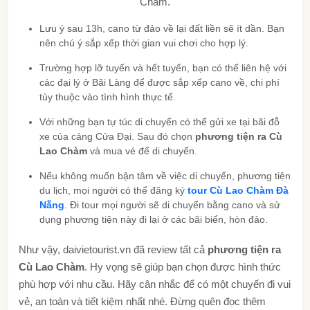
Chàm.
Lưu ý sau 13h, cano từ đảo về lại đất liền sẽ ít dần. Bạn
nên chú ý sắp xếp thời gian vui chơi cho hợp lý.
Trường hợp lỡ tuyến và hết tuyến, bạn có thể liên hệ với
các đại lý ở Bãi Làng để được sắp xếp cano về, chi phí
tùy thuộc vào tình hình thực tế.
Với những bạn tự túc di chuyển có thể gửi xe tại bãi đỗ
xe của cảng Cửa Đại. Sau đó chọn
phương tiện ra Cù
Lao Chàm
và mua vé để di chuyển.
Nếu không muốn bận tâm về việc di chuyển, phương tiện
du lịch, mọi người có thể đăng ký
tour Cù Lao Chàm Đà
Nẵng
. Đi tour mọi người sẽ di chuyển bằng cano và sử
dụng phương tiện này đi lại ở các bãi biển, hòn đảo.
Như vậy, daivietourist.vn đã review tất cả
phương tiện ra
Cù Lao Chàm
. Hy vọng sẽ giúp bạn chọn được hình thức
phù hợp với nhu cầu. Hãy cân nhắc để có một chuyến đi vui
vẻ, an toàn và tiết kiệm nhất nhé. Đừng quên đọc thêm