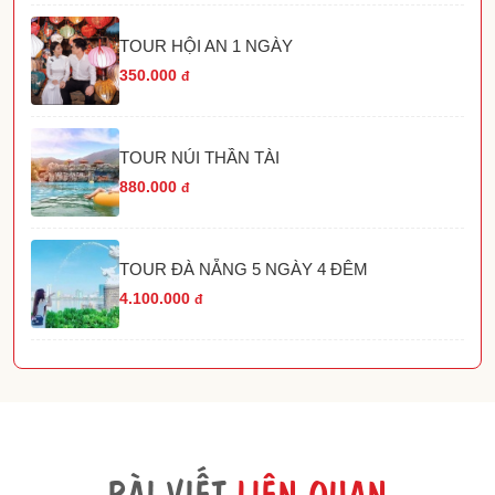
TOUR HỘI AN 1 NGÀY
350.000
đ
TOUR NÚI THẦN TÀI
880.000
đ
TOUR ĐÀ NẴNG 5 NGÀY 4 ĐÊM
4.100.000
đ
BÀI VIẾT
LIÊN QUAN