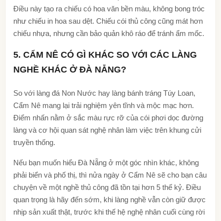
Điều này tạo ra chiếu có hoa văn bền màu, không bong tróc
như chiếu in hoa sau dệt. Chiếu cói thủ công cũng mát hơn
chiếu nhựa, nhưng cần bảo quản khô ráo để tránh ẩm mốc.
5. CẨM NÊ CÓ GÌ KHÁC SO VỚI CÁC LÀNG
NGHỀ KHÁC Ở ĐÀ NẴNG?
So với làng đá Non Nước hay làng bánh tráng Túy Loan,
Cẩm Nê mang lại trải nghiệm yên tĩnh và mộc mạc hơn.
Điểm nhấn nằm ở sắc màu rực rỡ của cói phơi dọc đường
làng và cơ hội quan sát nghệ nhân làm việc trên khung cửi
truyền thống.
Nếu bạn muốn hiểu Đà Nẵng ở một góc nhìn khác, không
phải biển và phố thị, thì nửa ngày ở Cẩm Nê sẽ cho bạn câu
chuyện về một nghề thủ công đã tồn tại hơn 5 thế kỷ. Điều
quan trọng là hãy đến sớm, khi làng nghề vẫn còn giữ được
nhịp sản xuất thật, trước khi thế hệ nghệ nhân cuối cùng rời