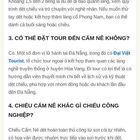
Khoảng 1,5 đến 2 tiếng là đủ để đi dạo quanh làng, xem quy
trình dệt chiếu và trò chuyện với nghệ nhân. Nếu muốn thử
tay dệt hoặc kết hợp thăm làng cổ Phong Nam, bạn có thể
dành cả buổi sáng hoặc chiều.
3. CÓ THỂ ĐẶT TOUR ĐẾN CẨM NÊ KHÔNG?
Có. Một số đơn vị lữ hành tại Đà Nẵng, trong đó có
Đại Việt
Tourist
, tổ chức tour ngoại ô kết hợp tham quan các làng
nghề truyền thống ở huyện Hòa Vang. Đi tour có lợi thế là có
hướng dẫn viên thuyết minh chi tiết về lịch sử và kỹ thuật
dệt chiếu, phù hợp với nhóm đông hoặc du khách lần đầu
đến Đà Nẵng.
4. CHIẾU CẨM NÊ KHÁC GÌ CHIẾU CÔNG
NGHIỆP?
Chiếu Cẩm Nê dệt hoàn toàn thủ công từ sợi cói tự nhiên,
có hoa văn được nhuộm trực tiếp vào sợi trước khi dệt.