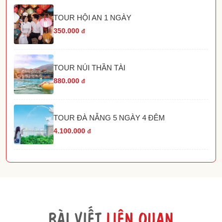
TOUR HỘI AN 1 NGÀY
350.000
đ
TOUR NÚI THẦN TÀI
880.000
đ
TOUR ĐÀ NẴNG 5 NGÀY 4 ĐÊM
4.100.000
đ
BÀI VIẾT
LIÊN QUAN