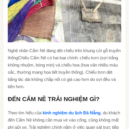
Nghệ nhân Cẩm Nê đang dệt chiếu trên khung cửi gỗ truyền
thống
Chiếu Cẩm Nê có hai loại chính: chiếu trơn (sợi trắng
không nhuộm, bóng mịn) và chiếu hoa (hoa văn nhiều màu
sắc, thường mang họa tiết truyền thống). Chiếu trơn dệt
bằng lác dài không chắp nối có giá cao hơn do sợi đều và
bền hơn.
ĐẾN CẨM NÊ TRẢI NGHIỆM GÌ?
Theo tìm hiểu của
kinh nghiệm du lịch Đà Nẵng
, du khách
đến Cẩm Nê không cần mua vé vào cổng, cũng không mất
phí gửi xe. Trải nghiệm chính nằm ở việc quan sát trực tiếp