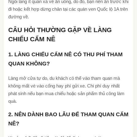
Ngôi làng ít quán xá về ăn uống, do đo, bạn nên ăn trước khi
đi hoặc kết hợp dừng chân tại các quán ven Quốc lộ 1A trên
đường về.
CÂU HỎI THƯỜNG GẶP VỀ LÀNG
CHIẾU CẨM NÊ
1. LÀNG CHIẾU CẨM NÊ CÓ THU PHÍ THAM
QUAN KHÔNG?
Làng mở cửa tự do, du khách có thể vào tham quan mà
không mất vé vào cổng hay phí gửi xe. Chi phí duy nhất
phát sinh nếu bạn mua chiếu hoặc sản phẩm thủ công làm
quà.
2. NÊN DÀNH BAO LÂU ĐỂ THAM QUAN CẨM
NÊ?