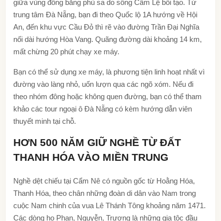
giữa vùng đồng bằng phù sa do sông Cẩm Lệ bồi tạo. Từ
trung tâm Đà Nẵng, bạn đi theo Quốc lộ 1A hướng về Hội
An, đến khu vực Cầu Đỏ thì rẽ vào đường Trần Đại Nghĩa
nối dài hướng Hòa Vang. Quãng đường dài khoảng 14 km,
mất chừng 20 phút chạy xe máy.
Bạn có thể sử dụng xe máy, là phương tiện linh hoạt nhất vì
đường vào làng nhỏ, uốn lượn qua các ngõ xóm. Nếu đi
theo nhóm đông hoặc không quen đường, bạn có thể tham
khảo các tour ngoại ô Đà Nẵng có kèm hướng dẫn viên
thuyết minh tại chỗ.
HƠN 500 NĂM GIỮ NGHỀ TỪ ĐẤT
THANH HÓA VÀO MIỀN TRUNG
Nghề dệt chiếu tại Cẩm Nê có nguồn gốc từ Hoằng Hóa,
Thanh Hóa, theo chân những đoàn di dân vào Nam trong
cuộc Nam chinh của vua Lê Thánh Tông khoảng năm 1471.
Các dòng họ Phan, Nguyễn, Trương là những gia tộc đầu