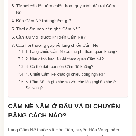
Từ sợi cói đến tấm chiếu hoa: quy trình dệt tại Cẩm
Nê
Đến Cẩm Nê trải nghiệm gì?
Thời điểm nào nên ghé Cẩm Nê?
Cần lưu ý gì trước khi đến Cẩm Nê?
Câu hỏi thường gặp về làng chiếu Cẩm Nê
1. Làng chiếu Cẩm Nê có thu phí tham quan không?
2. Nên dành bao lâu để tham quan Cẩm Nê?
3. Có thể đặt tour đến Cẩm Nê không?
4. Chiếu Cẩm Nê khác gì chiếu công nghiệp?
5. Cẩm Nê có gì khác so với các làng nghề khác ở
Đà Nẵng?
CẨM NÊ NẰM Ở ĐÂU VÀ DI CHUYỂN
BẰNG CÁCH NÀO?
Làng Cẩm Nê thuộc xã Hòa Tiến, huyện Hòa Vang, nằm