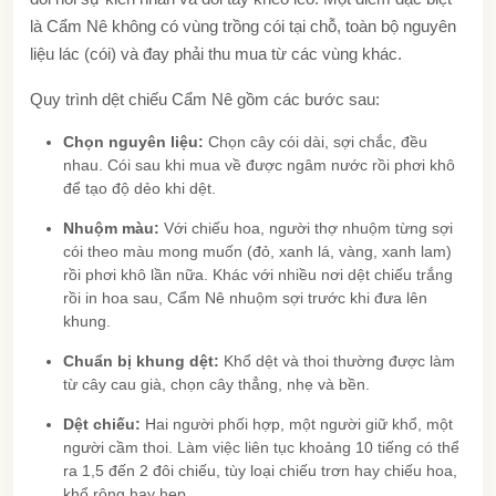
là Cẩm Nê không có vùng trồng cói tại chỗ, toàn bộ nguyên
liệu lác (cói) và đay phải thu mua từ các vùng khác.
Quy trình dệt chiếu Cẩm Nê gồm các bước sau:
Chọn nguyên liệu:
Chọn cây cói dài, sợi chắc, đều
nhau. Cói sau khi mua về được ngâm nước rồi phơi khô
để tạo độ dẻo khi dệt.
Nhuộm màu:
Với chiếu hoa, người thợ nhuộm từng sợi
cói theo màu mong muốn (đỏ, xanh lá, vàng, xanh lam)
rồi phơi khô lần nữa. Khác với nhiều nơi dệt chiếu trắng
rồi in hoa sau, Cẩm Nê nhuộm sợi trước khi đưa lên
khung.
Chuẩn bị khung dệt:
Khổ dệt và thoi thường được làm
từ cây cau già, chọn cây thẳng, nhẹ và bền.
Dệt chiếu:
Hai người phối hợp, một người giữ khổ, một
người cầm thoi. Làm việc liên tục khoảng 10 tiếng có thể
ra 1,5 đến 2 đôi chiếu, tùy loại chiếu trơn hay chiếu hoa,
khổ rộng hay hẹp.