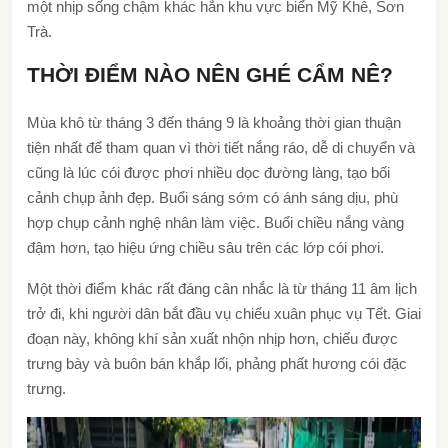
một nhịp sống chậm khác hẳn khu vực biển Mỹ Khê, Sơn
Trà.
THỜI ĐIỂM NÀO NÊN GHÉ CẨM NÊ?
Mùa khô từ tháng 3 đến tháng 9 là khoảng thời gian thuận
tiện nhất để tham quan vì thời tiết nắng ráo, dễ di chuyển và
cũng là lúc cói được phơi nhiều dọc đường làng, tạo bối
cảnh chụp ảnh đẹp. Buổi sáng sớm có ánh sáng dịu, phù
hợp chụp cảnh nghệ nhân làm việc. Buổi chiều nắng vàng
đậm hơn, tạo hiệu ứng chiều sâu trên các lớp cói phơi.
Một thời điểm khác rất đáng cân nhắc là từ tháng 11 âm lịch
trở đi, khi người dân bắt đầu vụ chiếu xuân phục vụ Tết. Giai
đoạn này, không khí sản xuất nhộn nhịp hơn, chiếu được
trưng bày và buôn bán khắp lối, phảng phất hương cói đặc
trưng.