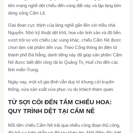
tiên mang nghề dệt chiếu đến vùng đất này và lập làng bên
dòng sông Cẩm Lệ.
Giai đoạn cực thịnh của làng nghề gắn liền với triều nhà
Nguyễn. Nhờ kỹ thuật dệt khít, hoa văn tinh xảo và độ bền
vượt trội so với chiếu các vùng khác, chiếu Cẩm Nê được
chọn làm vật phẩm tiến vua. Theo Cổng thông tin điện tử
thành phố Đà Nẵng, danh tiếng này đã giúp sản phẩm Cẩm
Nê được biết đến rộng rãi từ Quảng Trị, Huế cho đến các
tỉnh miền Trung.
Ngày nay, một số gia đình vẫn duy trì khung cửi truyền
thống, vừa sản xuất vừa phục vụ du khách tham quan.
TỪ SỢI CÓI ĐẾN TẤM CHIẾU HOA:
QUY TRÌNH DỆT TẠI CẨM NÊ
Mỗi tấm chiếu Cẩm Nê trải qua nhiều công đoạn thủ công,
đòi hỏi sự kiên nhẫn và đôi tay khéo léo. Một điểm đặc biệt