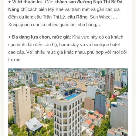
+ Vị trí thuận lợi
: Các
khách sạn đường Ngô Thì Sĩ Đà
Nẵng
chỉ cách biển Mỹ Khê vài trăm mét và gần các địa
điểm du lịch: cầu Trần Thị Lý,
cầu Rồn
g, Sun Wheel,…
Xung quanh còn có nhiều quán ăn, nhà hàng,…
+ Đa dạng lựa chọn, mức giá:
Khu vực này có cả khách
sạn bình dân đến căn hộ, homestay và và boutique hotel
cao cấp. Với nhiều mức giá khác nhau, phù hợp với mọi đối
tượng.