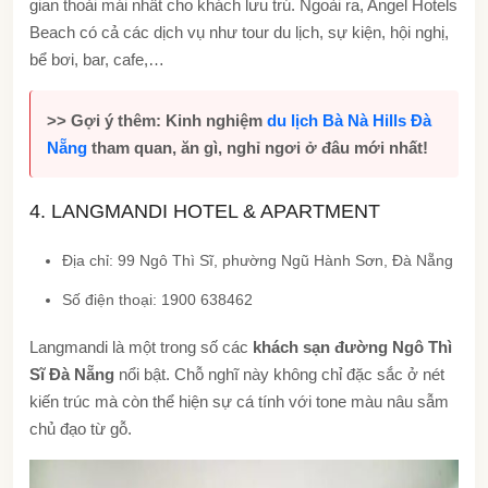
gian thoải mái nhất cho khách lưu trú. Ngoài ra, Angel Hotels
Beach có cả các dịch vụ như tour du lịch, sự kiện, hội nghị,
bể bơi, bar, cafe,…
>> Gợi ý thêm: Kinh nghiệm
du lịch Bà Nà Hills Đà
Nẵng
tham quan, ăn gì, nghỉ ngơi ở đâu mới nhất!
4. LANGMANDI HOTEL & APARTMENT
Địa chỉ: 99 Ngô Thì Sĩ, phường Ngũ Hành Sơn, Đà Nẵng
Số điện thoại: 1900 638462
Langmandi là một trong số các
khách sạn đường Ngô Thì
Sĩ Đà Nẵng
nổi bật. Chỗ nghĩ này không chỉ đặc sắc ở nét
kiến trúc mà còn thể hiện sự cá tính với tone màu nâu sẫm
chủ đạo từ gỗ.