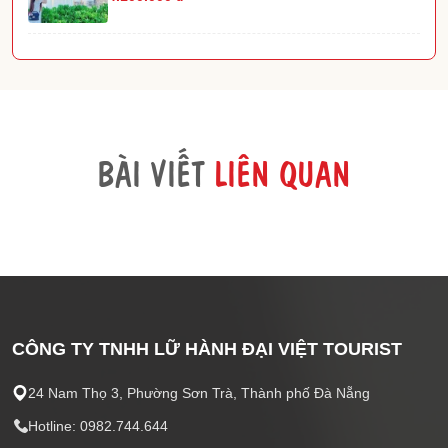
BÀI VIẾT
LIÊN QUAN
CÔNG TY TNHH LỮ HÀNH ĐẠI VIỆT TOURIST
24 Nam Thọ 3, Phường Sơn Trà, Thành phố Đà Nẵng
Hotline: 0982.744.644