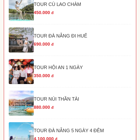
TOUR CÙ LAO CHÀM
450.000
đ
TOUR ĐÀ NẴNG ĐI HUẾ
690.000
đ
TOUR HỘI AN 1 NGÀY
350.000
đ
TOUR NÚI THẦN TÀI
880.000
đ
TOUR ĐÀ NẴNG 5 NGÀY 4 ĐÊM
4.100.000
đ