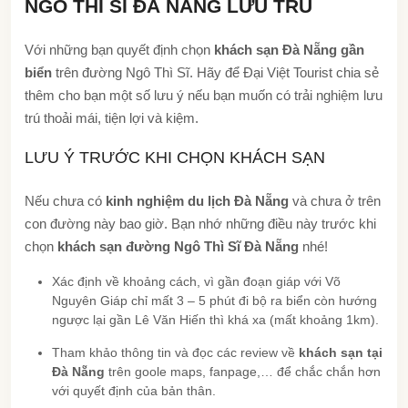
NGÔ THÌ SĨ ĐÀ NẴNG LƯU TRÚ
Với những bạn quyết định chọn
khách sạn Đà Nẵng gần
biển
trên đường Ngô Thì Sĩ. Hãy để Đại Việt Tourist chia sẻ
thêm cho bạn một số lưu ý nếu bạn muốn có trải nghiệm lưu
trú thoải mái, tiện lợi và kiệm.
LƯU Ý TRƯỚC KHI CHỌN KHÁCH SẠN
Nếu chưa có
kinh nghiệm du lịch Đà Nẵng
và chưa ở trên
con đường này bao giờ. Bạn nhớ những điều này trước khi
chọn
khách sạn đường Ngô Thì Sĩ Đà Nẵng
nhé!
Xác định về khoảng cách, vì gần đoạn giáp với Võ
Nguyên Giáp chỉ mất 3 – 5 phút đi bộ ra biển còn hướng
ngược lại gần Lê Văn Hiến thì khá xa (mất khoảng 1km).
Tham khảo thông tin và đọc các review về
khách sạn tại
Đà Nẵng
trên goole maps, fanpage,… để chắc chắn hơn
với quyết định của bản thân.