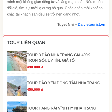
mình một không gian riêng tư và lãng mạn nhất. Nếu muốn
đổi gió, tìm sự mới lạ đừng bỏ qua. Chắc chắn mỗi khoảnh
khắc tại khách sạn đều sẽ trở nên đáng nhớ.
Tuyết Nhi –
Daivietourist.vn
TOUR LIÊN QUAN
TOUR 3 ĐẢO NHA TRANG GIÁ 490K –
TRỌN GÓI, UY TÍN, GIÁ TỐT
490.000
đ
TOUR ĐẢO YẾN ĐÔNG TẰM NHA TRANG
450.000
đ
TOUR HANG RÁI VĨNH HY NHA TRANG