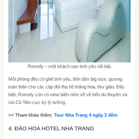
Romely – một khách sạn tình yêu nổi bật.
Mỗi phòng đều có ghế tình yêu, bồn tắm big size, gương
toàn thân cho các cặp đôi tha hồ thăng hoa, thư giãn. Đăc
biệt, Romely còn có view biển nhìn về về bến du thuyền và
núi Cô Tiên cực kỳ lý tưởng.
>> Tham khảo thêm:
Tour Nha Trang 4 ngày 3 đêm
4. ĐÀO HOA HOTEL NHA TRANG