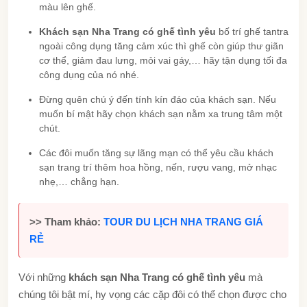
màu lên ghế.
Khách sạn Nha Trang có ghế tình yêu
bố trí ghế tantra
ngoài công dụng tăng cảm xúc thì ghế còn giúp thư giãn
cơ thể, giảm đau lưng, mỏi vai gáy,… hãy tận dụng tối đa
công dụng của nó nhé.
Đừng quên chú ý đến tính kín đáo của khách sạn. Nếu
muốn bí mật hãy chọn khách sạn nằm xa trung tâm một
chút.
Các đôi muốn tăng sự lãng mạn có thể yêu cầu khách
sạn trang trí thêm hoa hồng, nến, rượu vang, mở nhạc
nhẹ,… chẳng hạn.
>> Tham khảo:
TOUR DU LỊCH NHA TRANG GIÁ
RẺ
Với những
khách sạn Nha Trang có ghế tình yêu
mà
chúng tôi bật mí, hy vọng các cặp đôi có thể chọn được cho