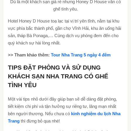
Dù là một khách sạn giá rẻ nhưng Honey D House vẫn có
ghế tình yêu.
Hotel Honey D House toạ lạc tại vị trí yên tĩnh, nằm tại khu
vực phía bắc thành phố, gần chợ Vĩnh Hải, khu ăn uống hải
sản, tháp Bà Ponaga,… Cùng dịch vụ phòng đem đến cho
quý khách sự hài lòng nhất.
>> Tham khảo thêm:
Tour Nha Trang 5 ngày 4 đêm
TIPS ĐẶT PHÒNG VÀ SỬ DỤNG
KHÁCH SẠN NHA TRANG CÓ GHẾ
TÌNH YÊU
Một vài tips nhỏ dưới đây giúp bạn sẽ dễ dàng đặt phòng,
tiết kiệm chi phí và tận hưởng sự riêng tư, lãng mạn nhất
bên người thương. Nếu chưa có
kinh nghiệm du lịch Nha
Trang
thì đừng bỏ qua nhé!