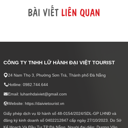
BÀI VIẾT
LIÊN QUAN
CÔNG TY TNHH LỮ HÀNH ĐẠI VIỆT TOURIST
24 Nam Thọ 3, Phường Sơn Trà, Thành phố Đà Nẵng
Hotline: 0982.744.644
Email: luhanhdaiviet@gmail.com
Website: https://daivietourist.vn
Giấy phép dịch vụ lữ hành số 48-0154/2024/SDL-GP LHNĐ và
đăng ký kinh doanh số 0402212847 cấp ngày 27/10/2023. Do Sở
Kế Hoạch Và Đầu Tư TP Đà Nẵng. Người đại diện: Dương Văn