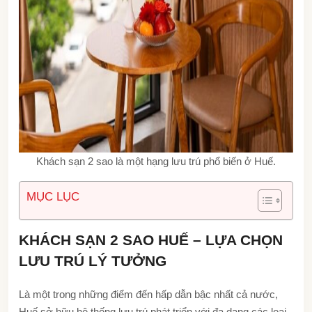
Khách sạn 2 sao là một hạng lưu trú phổ biến ở Huế.
MỤC LỤC
KHÁCH SẠN 2 SAO HUẾ – LỰA CHỌN
LƯU TRÚ LÝ TƯỞNG
Là một trong những điểm đến hấp dẫn bậc nhất cả nước,
Huế sở hữu hệ thống lưu trú phát triển với đa dạng các loại