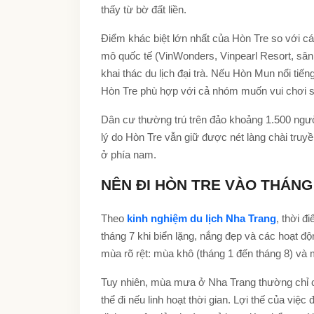
thấy từ bờ đất liền.
Điểm khác biệt lớn nhất của Hòn Tre so với các
mô quốc tế (VinWonders, Vinpearl Resort, sâ
khai thác du lịch đại trà. Nếu Hòn Mun nổi ti
Hòn Tre phù hợp với cả nhóm muốn vui chơi sô
Dân cư thường trú trên đảo khoảng 1.500 ngườ
lý do Hòn Tre vẫn giữ được nét làng chài truy
ở phía nam.
NÊN ĐI HÒN TRE VÀO THÁN
Theo
kinh nghiệm du lịch Nha Trang
, thời đ
tháng 7 khi biển lặng, nắng đẹp và các hoạt độn
mùa rõ rệt: mùa khô (tháng 1 đến tháng 8) và
Tuy nhiên, mùa mưa ở Nha Trang thường chỉ 
thể đi nếu linh hoạt thời gian. Lợi thế của việ