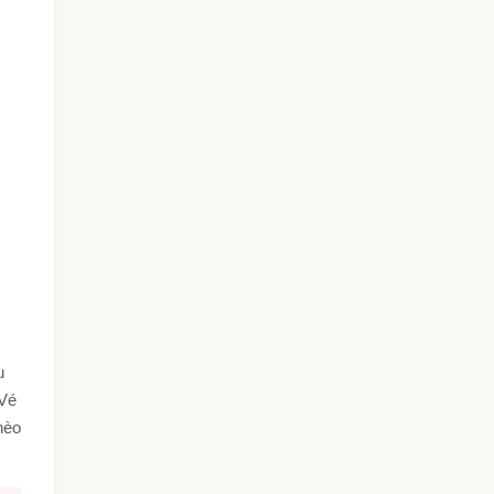
u
 Vé
hèo