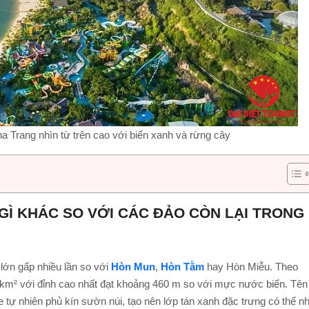
 Trang nhìn từ trên cao với biển xanh và rừng cây
GÌ KHÁC SO VỚI CÁC ĐẢO CÒN LẠI TRONG
 lớn gấp nhiều lần so với
Hòn Mun
,
Hòn Tằm
hay Hòn Miễu. Theo
2,5 km² với đỉnh cao nhất đạt khoảng 460 m so với mực nước biển. Tên
 tự nhiên phủ kín sườn núi, tạo nên lớp tán xanh đặc trưng có thể nh