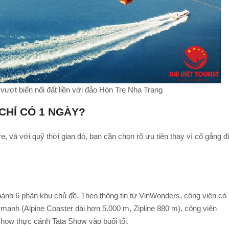
 vượt biển nối đất liền với đảo Hòn Tre Nha Trang
CHỈ CÓ 1 NGÀY?
 và với quỹ thời gian đó, bạn cần chọn rõ ưu tiên thay vì cố gắng đi
ành 6 phân khu chủ đề. Theo thông tin từ VinWonders, công viên có
mạnh (Alpine Coaster dài hơn 5.000 m, Zipline 880 m), công viên
how thực cảnh Tata Show vào buổi tối.