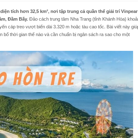
TOUR ĐI BỘ DƯỚI BIỂN NHA TRANG
TOUR NAM ĐẢO PHÚ QUỐC
iện tích hơn 32,5 km², nơi tập trung cả quần thể giải trí Vinpear
TOUR LẶN BIỂN NHA TRANG
ầm, Đầm Bấy.
Đảo cách trung tâm Nha Trang (tỉnh Khánh Hòa) khoả
TOUR CÂU MỰC ĐÊM PHÚ QUỐC
uyến cáp treo vượt biển dài 3.320 m hoặc tàu cao tốc. Bài viết này giú
TOUR NAM ĐẢO PHÚ QUỐC
n bổ thời gian thế nào và cần chuẩn bị ngân sách ra sao cho một
Q