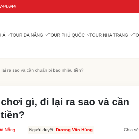
744.644
 Á
TOUR ĐÀ NẴNG
TOUR PHÚ QUỐC
TOUR NHA TRANG
TO
 lại ra sao và cần chuẩn bị bao nhiêu tiền?
ÊM
 ĐÊM
1 ĐÊM
TOUR BÀ NÀ HILL
TOUR 2 ĐẢO PHÚ QUỐC
Tour 3 Đảo Nha Trang Giá 490k – Trọn Gói,
Uy Tín, Giá Tốt
và
ÊM
 ĐÊM
2 ĐÊM
TOUR HỘI AN 1 NGÀY
hơi gì, đi lại ra sao và cần
Tour 4 Đảo Phú Quốc Trọn Gói Từ 600K:
TOUR ĐẢO ĐIỆP SƠN DỐC LẾT NHA
ÊM
 ĐÊM
3 ĐÊM
TOUR NÚI THẦN TÀI
Khuyến Mãi Hấp Dẫn 2026
TRANG
tiền?
ÊM
 ĐÊM
4 ĐÊM
TOUR RỪNG DỪA BẢY MẪU
TOUR THAM QUAN GRAND WORLD PHÚ
TOUR ĐẢO KHỈ SUỐI HOA LAN NHA TRANG
QUỐC
Chia sẻ
 Đà Nẵng
Người duyệt:
Dương Văn Hùng
TOUR ĐẢO YẾN ĐÔNG TẰM NHA TRANG
TOUR HÒN MÓNG TAY PHÚ QUỐC