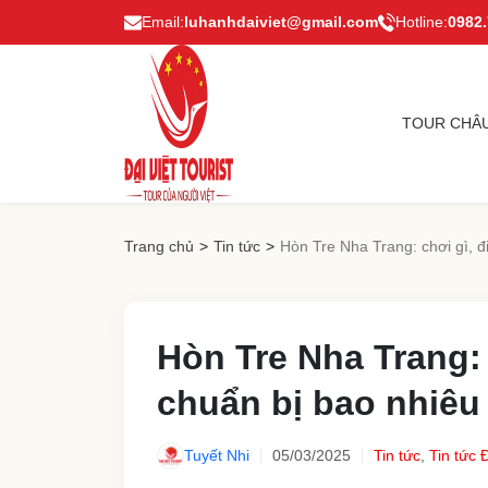
Email:
luhanhdaiviet@gmail.com
Hotline:
0982.
TOUR CHÂU
Trang chủ
>
Tin tức
>
Hòn Tre Nha Trang: chơi gì, đi
TOUR ĐÀ NẴNG 2 NGÀY 1 Đ
TOUR PHÚ QUỐC 2 NGÀY 1
TOUR NHA TRANG 2 NGÀY 
TOUR ĐÀ NẴNG 3 NGÀY 2 Đ
TOUR PHÚ QUỐC 3 NGÀY 2
TOUR NHA TRANG 3 NGÀY 
Hòn Tre Nha Trang: c
TOUR ĐÀ NẴNG 4 NGÀY 3 Đ
TOUR PHÚ QUỐC 4 NGÀY 3
TOUR NHA TRANG 4 NGÀY 
chuẩn bị bao nhiêu 
TOUR ĐÀ NẴNG 5 NGÀY 4 Đ
TOUR PHÚ QUỐC 5 NGÀY 4
TOUR NHA TRANG 5 NGÀY 
Tuyết Nhi
05/03/2025
Tin tức
,
Tin tức