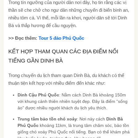
Trong tín ngưỡng của người dân nơi đây, họ tin rằng các vị
thần sẽ che chở cho ngư dân những chuyến đi biển bình an,
nhiều tôm cá. Vì thế, mỗi lần ra khơi, người dân sẽ tới Dinh
Bà và thắp hương để cầu nguyện.
>> Đọc thêm:
Tour 5 đảo Phú Quốc
KẾT HỢP THAM QUAN CÁC ĐỊA ĐIỂM NỔI
TIẾNG GẦN DINH BÀ
Trong chuyến du lịch tham quan Dinh Bà, du khách có thể
thuận tiện kết hợp với nhiều điểm đến khác như:
Dinh Cậu Phú Quốc
: Nằm cách Dinh Bà khoảng 150m
với khung cảnh thiên nhiên tuyệt đẹp. Đây là điểm “sống
ảo” được nhiều người khách du lịch yêu thích.
Trung tâm bảo tồn chó xoáy
: Nơi này cách
Dinh Bà
Phú Quốc
khoảng 11km, là trung tâm chăm sóc, bảo tồn
giống chó xoáy Phú Quốc nổi tiếng. Bạn có thể khám phá