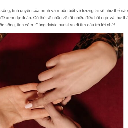
TOUR ĐI BỘ DƯỚI BIỂN NHA TRANG
TOUR NAM ĐẢO PHÚ QUỐC
ống, tình duyên của mình và muốn biết về tương lai sẽ như thế nà
TOUR LẶN BIỂN NHA TRANG
g
để xem dự đoán. Có thể sẽ nhận về rất nhiều điều bất ngờ và thử th
TOUR CÂU MỰC ĐÊM PHÚ QUỐC
 sông, tình cảm. Cùng daivietourist.vn đi tìm câu trả lời nhé!
TOUR NAM ĐẢO PHÚ QUỐC
Q