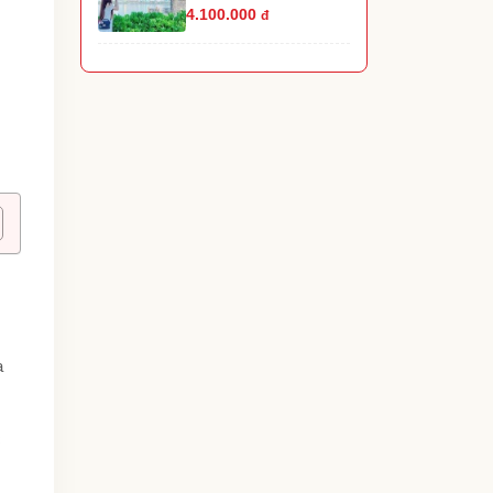
4.100.000
đ
a
c