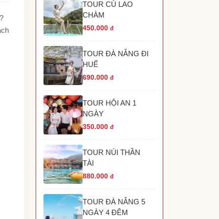
TOUR CÙ LAO
TOUR HANG RÁI VĨNH HY NHA TRANG
CHÀM
TOUR HÒN MÓNG TAY PHÚ QUỐC
o?
TOUR THÁC YANG BAY NHA TRANG
450.000
đ
ách
TOUR HÒN THƠM PHÚ QUỐC
TOUR THAM QUAN GRAND WORLD PHÚ
TOUR ĐÀ NẴNG ĐI
UỐC
HUẾ
690.000
đ
TOUR HỘI AN 1
NGÀY
350.000
đ
TOUR NÚI THẦN
TÀI
880.000
đ
TOUR ĐÀ NẴNG 5
NGÀY 4 ĐÊM