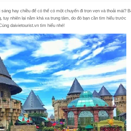
TOUR ĐI BỘ DƯỚI BIỂN NHA TRANG
TOUR NAM ĐẢO PHÚ QUỐC
đi sáng hay chiều để có thể có một chuyến đi trọn vẹn và thoải mái? B
TOUR LẶN BIỂN NHA TRANG
, tuy nhiên lại nằm khá xa trung tâm, do đó bạn cần tìm hiểu trước
TOUR CÂU MỰC ĐÊM PHÚ QUỐC
ùng daivietourist.vn tìm hiểu nhé!
TOUR NAM ĐẢO PHÚ QUỐC
Q