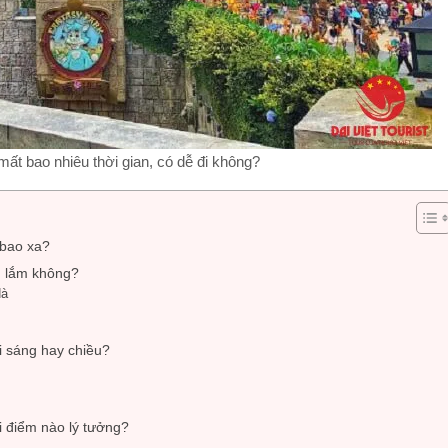
mất bao nhiêu thời gian, có dễ đi không?
 bao xa?
âu lắm không?
Nà
đi sáng hay chiều?
ời điểm nào lý tưởng?