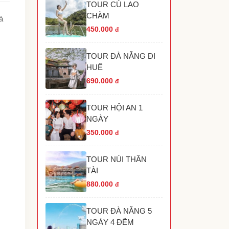
TOUR CÙ LAO
TOUR HANG RÁI VĨNH HY NHA TRANG
CHÀM
TOUR HÒN MÓNG TAY PHÚ QUỐC
à
TOUR THÁC YANG BAY NHA TRANG
450.000
đ
TOUR HÒN THƠM PHÚ QUỐC
TOUR THAM QUAN GRAND WORLD PHÚ
TOUR ĐÀ NẴNG ĐI
UỐC
HUẾ
690.000
đ
TOUR HỘI AN 1
NGÀY
350.000
đ
TOUR NÚI THẦN
TÀI
880.000
đ
TOUR ĐÀ NẴNG 5
NGÀY 4 ĐÊM