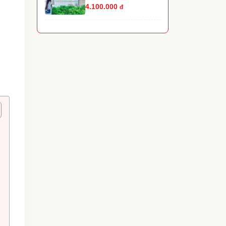
4.100.000
đ