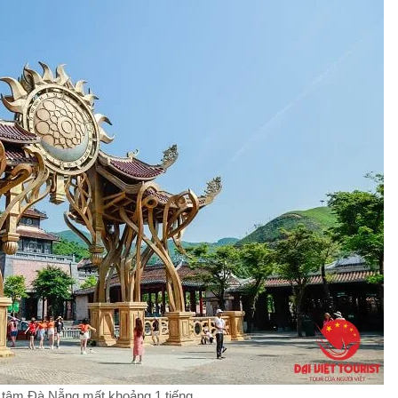
 tâm Đà Nẵng mất khoảng 1 tiếng.