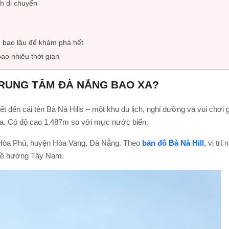
ch di chuyển
ần bao lâu để khám phá hết
bao nhiêu thời gian
TRUNG TÂM ĐÀ NẴNG BAO XA?
t đến cái tên Bà Nà Hills – một khu du lịch, nghỉ dưỡng và vui chơi g
húa. Có độ cao 1.487m so với mực nước biển.
ã Hòa Phú, huyện Hòa Vang, Đà Nẵng. Theo
bản đồ Bà Nà Hill
, vị trí 
về hướng Tây Nam.