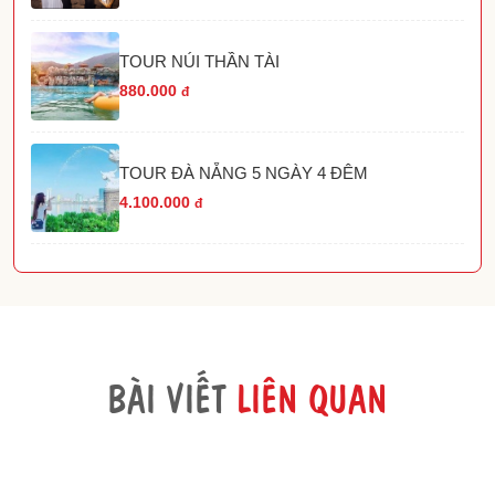
TOUR NÚI THẦN TÀI
880.000
đ
TOUR ĐÀ NẴNG 5 NGÀY 4 ĐÊM
4.100.000
đ
BÀI VIẾT
LIÊN QUAN