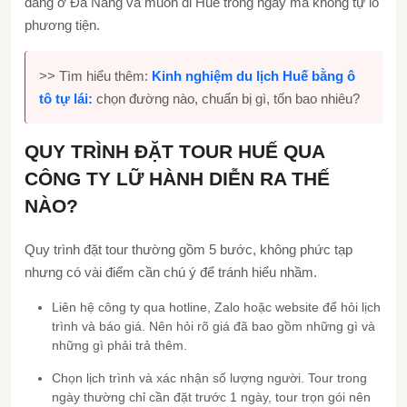
đang ở Đà Nẵng và muốn đi Huế trong ngày mà không tự lo
phương tiện.
>> Tìm hiểu thêm:
Kinh nghiệm du lịch Huế bằng ô
tô tự lái:
chọn đường nào, chuẩn bị gì, tốn bao nhiêu?
QUY TRÌNH ĐẶT TOUR HUẾ QUA
CÔNG TY LỮ HÀNH DIỄN RA THẾ
NÀO?
Quy trình đặt tour thường gồm 5 bước, không phức tạp
nhưng có vài điểm cần chú ý để tránh hiểu nhầm.
Liên hệ công ty qua hotline, Zalo hoặc website để hỏi lịch
trình và báo giá. Nên hỏi rõ giá đã bao gồm những gì và
những gì phải trả thêm.
Chọn lịch trình và xác nhận số lượng người. Tour trong
ngày thường chỉ cần đặt trước 1 ngày, tour trọn gói nên