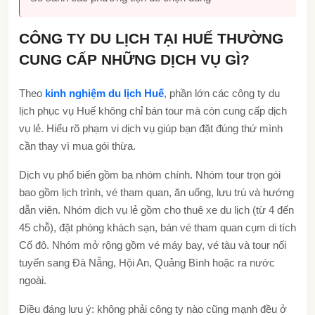
CÔNG TY DU LỊCH TẠI HUẾ THƯỜNG
CUNG CẤP NHỮNG DỊCH VỤ GÌ?
Theo
kinh nghiệm du lịch Huế
, phần lớn các công ty du
lịch phục vụ Huế không chỉ bán tour mà còn cung cấp dịch
vụ lẻ. Hiểu rõ phạm vi dịch vụ giúp bạn đặt đúng thứ mình
cần thay vì mua gói thừa.
Dịch vụ phổ biến gồm ba nhóm chính. Nhóm tour trọn gói
bao gồm lịch trình, vé tham quan, ăn uống, lưu trú và hướng
dẫn viên. Nhóm dịch vụ lẻ gồm cho thuê xe du lịch (từ 4 đến
45 chỗ), đặt phòng khách sạn, bán vé tham quan cụm di tích
Cố đô. Nhóm mở rộng gồm vé máy bay, vé tàu và tour nối
tuyến sang Đà Nẵng, Hội An, Quảng Bình hoặc ra nước
ngoài.
Điều đáng lưu ý: không phải công ty nào cũng mạnh đều ở