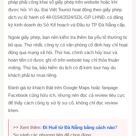
pháp phải công khai số giấy phép trên website hoặc khi
được hỏi. Ví dụ, Đại Việt Tourist hoạt động theo giấy phép
dịch vụ lữ hành số 48-0154/2024/SDL-GP LHNĐ, có đăng
ký kinh doanh do Sở Kế hoạch và Đầu tư TP Đà Nẵng cấp.
Ngoài giấy phép, bạn nên kiểm tra thêm ba yếu tố thường bị
bỏ qua. Thứ nhất, công ty có văn phòng cố định hay chỉ hoạt
động qua mạng xã hội. Thứ hai, chính sách hủy tour và
hoàn tiền có được ghi rõ trên website hay chỉ thỏa thuận
miệng. Thứ ba, bảo hiểm du lịch có đi kèm tour hay du
khách phải tự mua riêng.
Đánh giá từ khách thật trên Google Maps hoặc fanpage
Facebook cũng hữu ích, nhưng nên đọc cả review tiêu cực
để thấy cách công ty xử lý sự cố, không chỉ đọc review
khen.
>> Xem thêm:
Đi Huế từ Đà Nẵng bằng cách nào
?
So sánh các phương tiện để chọn đúng