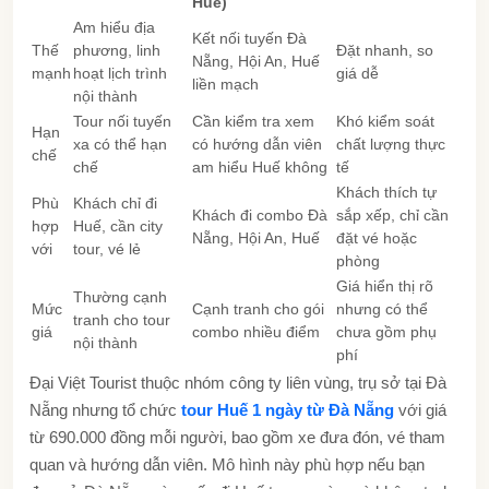
Huế)
Am hiểu địa
Kết nối tuyến Đà
Thế
phương, linh
Đặt nhanh, so
Nẵng, Hội An, Huế
mạnh
hoạt lịch trình
giá dễ
liền mạch
nội thành
Tour nối tuyến
Cần kiểm tra xem
Khó kiểm soát
Hạn
xa có thể hạn
có hướng dẫn viên
chất lượng thực
chế
chế
am hiểu Huế không
tế
Khách thích tự
Phù
Khách chỉ đi
Khách đi combo Đà
sắp xếp, chỉ cần
hợp
Huế, cần city
Nẵng, Hội An, Huế
đặt vé hoặc
với
tour, vé lẻ
phòng
Giá hiển thị rõ
Thường cạnh
Mức
Cạnh tranh cho gói
nhưng có thể
tranh cho tour
giá
combo nhiều điểm
chưa gồm phụ
nội thành
phí
Đại Việt Tourist thuộc nhóm công ty liên vùng, trụ sở tại Đà
Nẵng nhưng tổ chức
tour Huế 1 ngày từ Đà Nẵng
với giá
từ 690.000 đồng mỗi người, bao gồm xe đưa đón, vé tham
quan và hướng dẫn viên. Mô hình này phù hợp nếu bạn