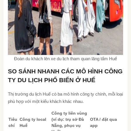
Đoàn du khách lên xe du lịch tham quan lăng tẩm Huế
SO SÁNH NHANH CÁC MÔ HÌNH CÔNG
TY DU LỊCH PHỔ BIẾN Ở HUẾ
Thị trường du lịch Huế có ba mô hình công ty chính, mỗi loại
phù hợp với một kiểu khách khác nhau.
Công ty liên vùng
Tiêu
Công ty local
(ví dụ: trụ sở Đà
OTA / đặt qua
chí
Huế
Nẵng, phục vụ
app