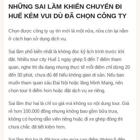
NHỮNG SAI LẦM KHIẾN CHUYẾN ĐI
HUẾ KÉM VUI DÙ ĐÃ CHỌN CÔNG TY
Chọn được công ty uy tín mới là một nửa, nửa còn lại nằm
ở cách bạn sử dụng dịch vụ.
Sai lầm phổ biến nhất là không đọc kỹ lịch trình trước khi
đặt. Nhiều tour city Huế 1 ngày ghép 5 đến 7 điểm tham
quan, nghe thì đa dạng nhưng thực tế mỗi điểm chỉ dừng 20
đến 30 phút, chưa đủ để hiểu không gian di sản. Nếu bạn
muốn tham quan sâu Đại Nội hoặc lăng Minh Mạng, nên
chọn tour ít điểm hơn hoặc đặt dịch vụ xe riêng.
Sai lầm thứ hai là chỉ so giá mà không so nội dung tour. Giá
rẻ hơn 100.000 đồng nhưng không bao gồm bữa trưa,
không có hướng dẫn viên riêng hoặc đi xe ghép đông thì
chưa chắc đã tiết kiệm hơn.
Sai lầm thứ ba là đặt tour vào mùa cao điểm (tháng 5 đến