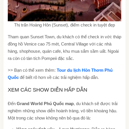
Thị trấn Hoàng Hôn (Sunset), điểm check in tuyệt đẹp
Tham quan Sunset Town, du khách có thể check in với: tháp
đồng hồ Venice cao 75 mét, Central Village với các nhà
hàng, shophouse, quán cafe, khu mua sắm sầm uất. Ngoài
ra còn có tàn tích Pompeii đặc sắc.
>> Bạn có thể xem thêm:
Tour du lịch Hòn Thơm Phú
Quốc
để biết rõ hơn về các trải nghiệm hấp dẫn.
XEM CÁC SHOW DIỄN HẤP DẪN
Đến
Grand World Phú Quốc map
, du khách sẽ được trải
nghiệm những show diễn hoành tráng, vô tiền khoáng hậu.
Một trong các show không nên bỏ qua đó là:
Vòng xoáy tình yêu – Love Hurricane
: Diễn ra hàng