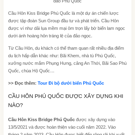
đảo Phú Quốc
Cầu Hôn Kiss Bridge Phú Quốc là một dự án chiến lược
được tập đoàn Sun Group đầu tư và phát triển. Cầu Hôn
được ví như dải lụa mềm mại ôm trọn lấy bờ biển lam ngọc
dưới ánh hoàng hôn tráng lệ của đảo ngọc.
Từ Cầu Hôn, du khách có thể tham quan rất nhiều địa điểm
du lịch hấp dẫn khác như: Bãi Khem, nhà tù Phú Quốc,
xưởng nước mắm Phụng Hưng, cảng An Thới, Bãi Sao Phú
Quốc, chùa Hộ Quốc…
>> Đọc thêm:
Tour Đi bộ dưới biển Phú Quốc
CẦU HÔN PHÚ QUỐC ĐƯỢC XÂY DỰNG KHI
NÀO?
Cầu Hôn Kiss Bridge Phú Quốc
được xây dựng vào
13/5/2021 và được hoàn thiện vào cuối năm 2022. Vào
tháng 2 năm 2023, Cầu Hôn được biết đến rộng rãi khi xuất