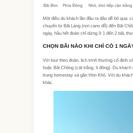
Bãi Bìm
Phía Đông
Nhỏ, khó tiếp cận bằn
Một điều du khách lần đầu ra đảo dễ bỏ qua: c
chuyển từ Bãi Làng (nơi cano đỗ) đến Bãi Chồn
ngày, hầu hết đoàn chỉ dừng ở 1 đến 2 bãi, th
CHỌN BÃI NÀO KHI CHỈ CÓ 1 NGÀ
Với tour theo đoàn, lịch trình thường cố định 
hoặc Bãi Chồng (cát trắng, ít đông). Du khách
trung homestay và gần Hòn Khô. Với du khách 
khác.