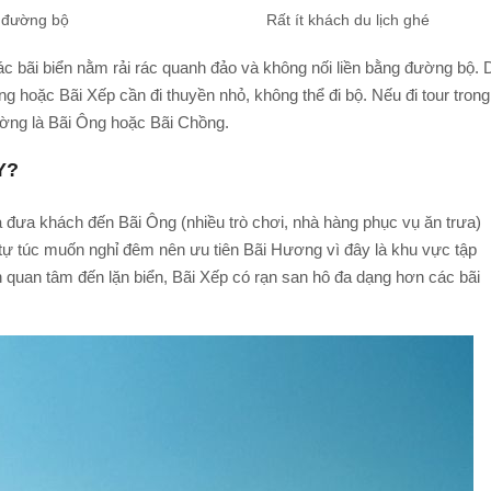
g đường bộ
Rất ít khách du lịch ghé
ác bãi biển nằm rải rác quanh đảo và không nối liền bằng đường bộ. 
g hoặc Bãi Xếp cần đi thuyền nhỏ, không thể đi bộ. Nếu đi tour trong
ường là Bãi Ông hoặc Bãi Chồng.
Y?
và đưa khách đến Bãi Ông (nhiều trò chơi, nhà hàng phục vụ ăn trưa)
 tự túc muốn nghỉ đêm nên ưu tiên Bãi Hương vì đây là khu vực tập
quan tâm đến lặn biển, Bãi Xếp có rạn san hô đa dạng hơn các bãi