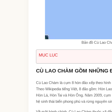
Bản đồ Cù Lao Chàm
MỤC LỤC
CÙ LAO CHÀM GỒM NHỮNG 
Cù Lao Chàm là cụm 8 hòn đảo xếp theo hình c
Theo Wikipedia tiếng Việt, 8 đảo gồm: Hòn La
Hòn Lá, Hòn Tai và Hòn Ông. Năm 2009, cụm 
hệ sinh thái biển phong phú và rừng nguyên si
Về mặt hành chính, Cù Lao Chàm thuộc xã đảo