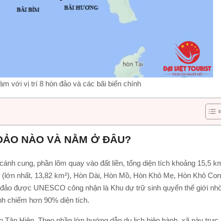
 với vị trí 8 hòn đảo và các bãi biển chính
ĐẢO NÀO VÀ NẰM Ở ĐÂU?
ánh cung, phần lõm quay vào đất liền, tổng diện tích khoảng 15,5 k
o (lớn nhất, 13,82 km²), Hòn Dài, Hòn Mồ, Hòn Khô Mẹ, Hòn Khô Con
đảo được UNESCO công nhận là Khu dự trữ sinh quyển thế giới nh
nh chiếm hơn 90% diện tích.
 Tân Hiệp. Theo phần lớn hướng dẫn du lịch hiện hành, xã này trực