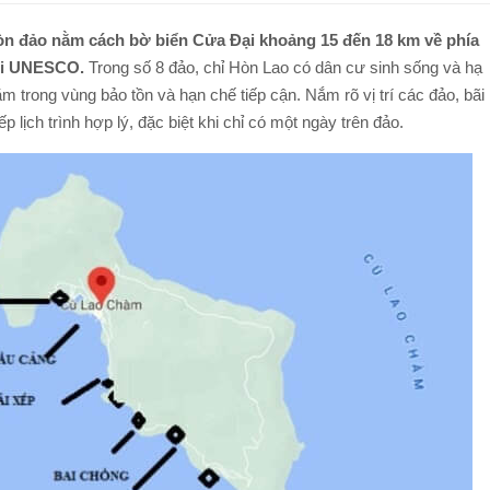
TOUR ĐI BỘ DƯỚI BIỂN NHA TRANG
TOUR NAM ĐẢO PHÚ QUỐC
n đảo nằm cách bờ biển Cửa Đại khoảng 15 đến 18 km về phía
TOUR LẶN BIỂN NHA TRANG
iới UNESCO.
Trong số 8 đảo, chỉ Hòn Lao có dân cư sinh sống và hạ
TOUR CÂU MỰC ĐÊM PHÚ QUỐC
ằm trong vùng bảo tồn và hạn chế tiếp cận. Nắm rõ vị trí các đảo, bãi
TOUR NAM ĐẢO PHÚ QUỐC
p lịch trình hợp lý, đặc biệt khi chỉ có một ngày trên đảo.
Q