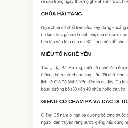
ra đảo trong ngày thường ghé nhanh trước hoặ
CHÙA HẢI TẠNG
Ngôi chùa cổ nhất trên đảo, xây dựng khoảng n
có kiến trúc gỗ với hoành phi, câu đối sơn so
bến tàu vào khu dân cư Bãi Làng nên dễ ghé tro
MIẾU TỔ NGHỀ YẾN
Tọa lạc tại Bãi Hương,
miếu tổ nghề Yến
được 
thống khám thờ chạm lộng, câu đối chữ Hán s
lịch, lễ Giỗ Tổ Nghề Yến diễn ra tại đây. Du
bằng đường bộ (30 đến 40 phút) hoặc thuyền.
GIẾNG CỔ CHĂM PA VÀ CÁC DI T
Giếng Cổ nằm ở ngã ba đường bê tông thuộc 
người dân truyền rằng nước giếng nấu cùng một