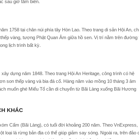
c sau giờ tắm biển.
ăm 1758 tại chân núi phía tây Hòn Lao. Theo trang di sản Hội An, c
n thếp vàng, tượng Phật Quan Âm giữa hồ sen. Vị trí nằm trên đường 
ng lịch trình bất kỳ.
xây dựng năm 1848. Theo trang Hội An Heritage, công trình có hệ
ơn son thếp vàng và bia đá cổ. Hàng năm vào mồng 10 tháng 3 âm
 khách muốn ghé Miếu Tổ cần di chuyển từ Bãi Làng xuống Bãi Hương
ÍCH KHÁC
xóm Cấm (Bãi Làng), có tuổi đời khoảng 200 năm. Theo VnExpress,
 loại lá rừng bản địa có thể giúp giảm say sóng. Ngoài ra, trên đảo 