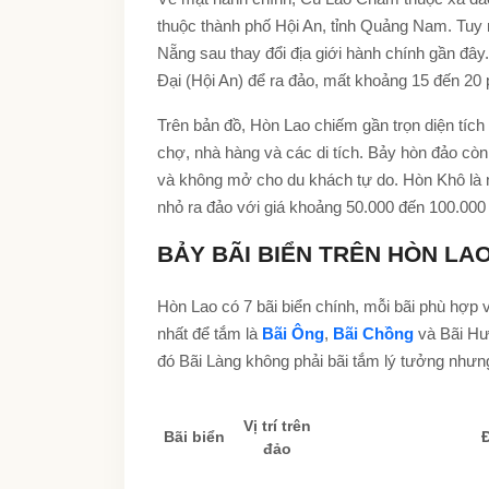
thuộc thành phố Hội An, tỉnh Quảng Nam. Tuy
Nẵng sau thay đổi địa giới hành chính gần đây
Đại (Hội An) để ra đảo, mất khoảng 15 đến 20 p
Trên bản đồ, Hòn Lao chiếm gần trọn diện tích
chợ, nhà hàng và các di tích. Bảy hòn đảo còn
và không mở cho du khách tự do. Hòn Khô là 
nhỏ ra đảo với giá khoảng 50.000 đến 100.000 đ
BẢY BÃI BIỂN TRÊN HÒN LA
Hòn Lao có 7 bãi biển chính, mỗi bãi phù hợp
nhất để tắm là
Bãi Ông
,
Bãi Chồng
và Bãi Hư
đó Bãi Làng không phải bãi tắm lý tưởng nhưng
Vị trí trên
Bãi biển
đảo