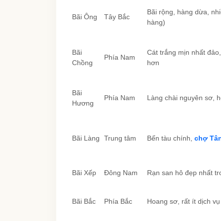
Bãi rộng, hàng dừa, nh
Bãi Ông
Tây Bắc
hàng)
Bãi
Cát trắng mịn nhất đảo
Phía Nam
Chồng
hơn
Bãi
Phía Nam
Làng chài nguyên sơ, 
Hương
Bãi Làng
Trung tâm
Bến tàu chính,
chợ Tân
Bãi Xếp
Đông Nam
Rạn san hô đẹp nhất t
Bãi Bắc
Phía Bắc
Hoang sơ, rất ít dịch vụ