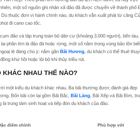
 nhiên, một số nguồn ghi nhận xã đảo đã được chuyển về thành phố 
. Dù thuộc đơn vị hành chính nào, du khách vẫn xuất phát từ cảng C
hút đi cano cao tốc.
 cụm đảo và tập trung toàn bộ dân cư (khoảng 3.000 người), bến tàu,
 lại phần lớn là đảo đá hoặc rừng, một số nằm trong vùng bảo tồn biể
ngoại lệ đáng chú ý: nằm gần
Bãi Hương
, du khách có thể thuê thu
ồng khứ hồi hoặc lội bộ khi thủy triều rút.
O KHÁC NHAU THẾ NÀO?
 với một kiểu du khách khác nhau. Ba bãi thường được đánh giá đẹp
ơng. Bốn bãi còn lại gồm Bãi Bắc,
Bãi Làng
, Bãi Xếp và Bãi Bìm, tr
 là trung tâm sinh hoạt và tiếp đón du khách của đảo.
Đặc điểm chính
Phù hợp với