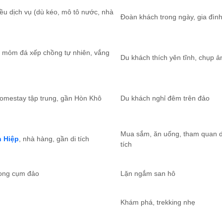
iều dịch vụ (dù kéo, mô tô nước, nhà
Đoàn khách trong ngày, gia đìn
, mỏm đá xếp chồng tự nhiên, vắng
Du khách thích yên tĩnh, chụp ả
homestay tập trung, gần Hòn Khô
Du khách nghỉ đêm trên đảo
Mua sắm, ăn uống, tham quan d
 Hiệp
, nhà hàng, gần di tích
tích
rong cụm đảo
Lặn ngắm san hô
Khám phá, trekking nhẹ