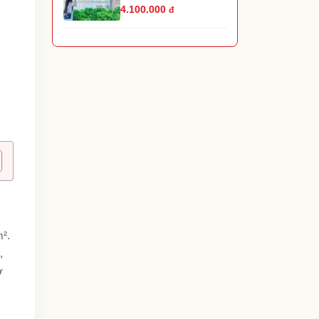
4.100.000
đ
m².
,
ờ