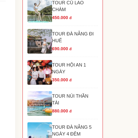
TOUR CÙ LAO
TOUR HANG RÁI VĨNH HY NHA TRANG
CHÀM
TOUR HÒN MÓNG TAY PHÚ QUỐC
TOUR THÁC YANG BAY NHA TRANG
450.000
đ
TOUR HÒN THƠM PHÚ QUỐC
TOUR THAM QUAN GRAND WORLD PHÚ
TOUR ĐÀ NẴNG ĐI
UỐC
HUẾ
690.000
đ
TOUR HỘI AN 1
NGÀY
350.000
đ
TOUR NÚI THẦN
TÀI
880.000
đ
TOUR ĐÀ NẴNG 5
NGÀY 4 ĐÊM